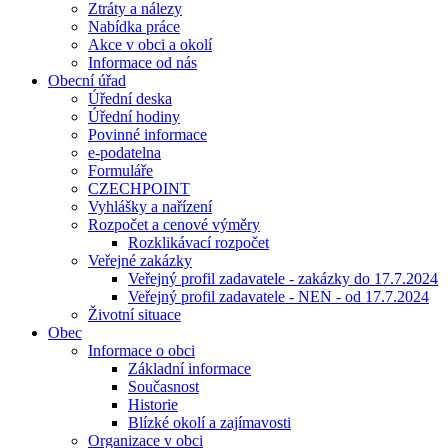
Ztráty a nálezy
Nabídka práce
Akce v obci a okolí
Informace od nás
Obecní úřad
Úřední deska
Úřední hodiny
Povinné informace
e-podatelna
Formuláře
CZECHPOINT
Vyhlášky a nařízení
Rozpočet a cenové výměry
Rozklikávací rozpočet
Veřejné zakázky
Veřejný profil zadavatele - zakázky do 17.7.2024
Veřejný profil zadavatele - NEN - od 17.7.2024
Životní situace
Obec
Informace o obci
Základní informace
Současnost
Historie
Blízké okolí a zajímavosti
Organizace v obci