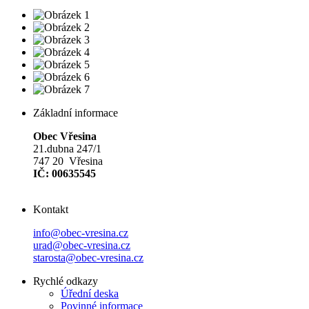
Základní informace
Obec Vřesina
21.dubna 247/1
747 20 Vřesina
IČ: 00635545
Kontakt
info@obec-vresina.cz
urad@obec-vresina.cz
starosta@obec-vresina.cz
Rychlé odkazy
Úřední deska
Povinné informace