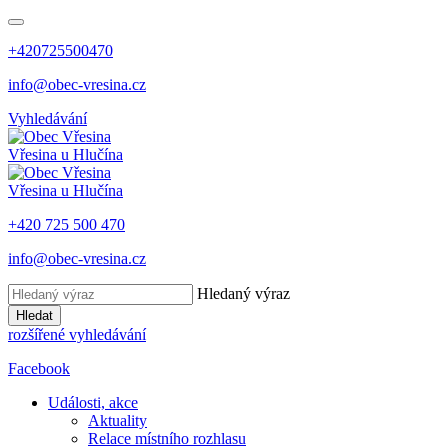
+420725500470
info@obec-vresina.cz
Vyhledávání
Vřesina
u Hlučína
Vřesina
u Hlučína
+420 725 500 470
info@obec-vresina.cz
Hledaný výraz
Hledat
rozšířené vyhledávání
Facebook
Události, akce
Aktuality
Relace místního rozhlasu