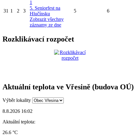
1
5. Seniorfest na
31
1
2
3
5
6
Hlučínsku
Zobrazit všechny
záznamy ze dne
Rozklikávací rozpočet
Aktuální teplota ve Vřesině (budova OÚ)
Výběr lokality
8.8.2026 16:02
Aktuální teplota:
26.6 °C