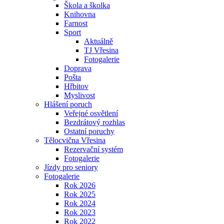
Škola a školka
Knihovna
Farnost
Sport
Aktuálně
TJ Vřesina
Fotogalerie
Doprava
Pošta
Hřbitov
Myslivost
Hlášení poruch
Veřejné osvětlení
Bezdrátový rozhlas
Ostatní poruchy
Tělocvična Vřesina
Rezervační systém
Fotogalerie
Jízdy pro seniory
Fotogalerie
Rok 2026
Rok 2025
Rok 2024
Rok 2023
Rok 2022