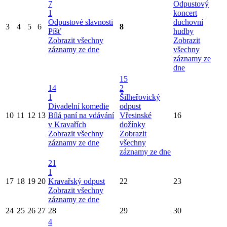
7
Odpustový
1
koncert
Odpustové slavnosti
duchovní
3
4
5
6
8
Píšť
hudby
Zobrazit všechny
Zobrazit
záznamy ze dne
všechny
záznamy ze
dne
15
14
2
1
Šilheřovický
Divadelní komedie
odpust
10
11
12
13
Bílá paní na vdávání
Vřesinské
16
v Kravařích
dožínky
Zobrazit všechny
Zobrazit
záznamy ze dne
všechny
záznamy ze dne
21
1
17
18
19
20
Kravařský odpust
22
23
Zobrazit všechny
záznamy ze dne
24
25
26
27
28
29
30
4