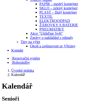
PAPÍR – modrý kontejner
SKLO – zelený kontejner
PLAST – žlutý kontejner
TEXTIL
ELEKTROODPAD
ŽÁROVKY A BATERIE
PNEUMATIKY
Akce "Ukliďme Svět"
Zprávy o nakládání s odpady
Tipy na výlet
Okolí a zajímavosti ze Vřesiny
Kontakt
Rezervační systém
Bohoslužby
Úvodní stránka
Kalendář
Kalendář
Senioři