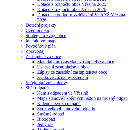
Dotace z rozpočtu obce Vřesina 2025
Dotace z rozpočtu obce Vřesina 2026
Dotace na podporu vzdělávání žáků ZŠ Vřesina
2026
Dotační projekty
Územní plán
Strategie rozvoje obce
Interaktivní mapa
Povodňový plán
Zpravodaj
Zastupitelstvo obce
Materiály pro zasedání zastupitelstva obce
Usnesení zastupitelstva obce
Zápisy ze zasedání zastupitelstva obce
Zvukové záznamy zasedání
Veřejnoprávní smlouvy
Sběr odpadů
Kam s odpadem ve Vřesině
Mapa stanovišť sběrných nádob na tříděný odpad
Kalendář svozu odpadů
Svoz velkoobjemového odpadu
Směsný odpad
Bioodpad
Jedlý olej
Tříděný odpad