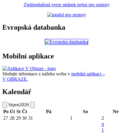
Zjednodušená verze stránek nejen pro seniory
Evropská databanka
Mobilní aplikace
Sledujte informace z našeho webu v
mobilní aplikaci –
V OBRAZE.
Kalendář
Srpen
2026
Po
Út
St
Čt
Pá
So
Ne
27
28
29
30
31
1
2
9
1