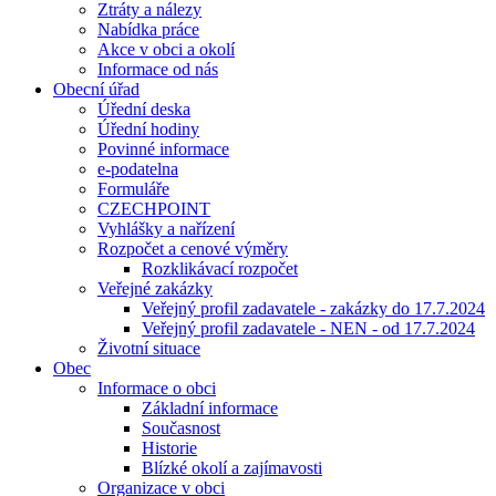
Ztráty a nálezy
Nabídka práce
Akce v obci a okolí
Informace od nás
Obecní úřad
Úřední deska
Úřední hodiny
Povinné informace
e-podatelna
Formuláře
CZECHPOINT
Vyhlášky a nařízení
Rozpočet a cenové výměry
Rozklikávací rozpočet
Veřejné zakázky
Veřejný profil zadavatele - zakázky do 17.7.2024
Veřejný profil zadavatele - NEN - od 17.7.2024
Životní situace
Obec
Informace o obci
Základní informace
Současnost
Historie
Blízké okolí a zajímavosti
Organizace v obci