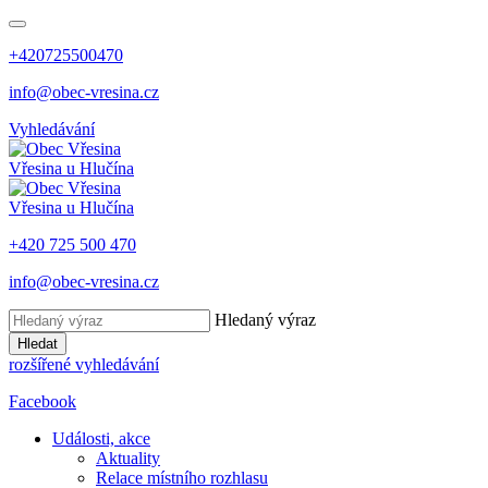
+420725500470
info@obec-vresina.cz
Vyhledávání
Vřesina
u Hlučína
Vřesina
u Hlučína
+420 725 500 470
info@obec-vresina.cz
Hledaný výraz
Hledat
rozšířené vyhledávání
Facebook
Události, akce
Aktuality
Relace místního rozhlasu