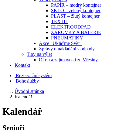
PAPÍR – modrý kontejner
SKLO – zelený kontejner
PLAST – žlutý kontejner
TEXTIL
ELEKTROODPAD
ŽÁROVKY A BATERIE
PNEUMATIKY
Akce "Ukliďme Svět"
Zprávy o nakládání s odpady
Tipy na výlet
Okolí a zajímavosti ze Vřesiny
Kontakt
Rezervační systém
Bohoslužby
Úvodní stránka
Kalendář
Kalendář
Senioři