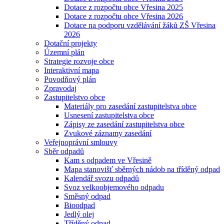
Dotace z rozpočtu obce Vřesina 2025
Dotace z rozpočtu obce Vřesina 2026
Dotace na podporu vzdělávání žáků ZŠ Vřesina
2026
Dotační projekty
Územní plán
Strategie rozvoje obce
Interaktivní mapa
Povodňový plán
Zpravodaj
Zastupitelstvo obce
Materiály pro zasedání zastupitelstva obce
Usnesení zastupitelstva obce
Zápisy ze zasedání zastupitelstva obce
Zvukové záznamy zasedání
Veřejnoprávní smlouvy
Sběr odpadů
Kam s odpadem ve Vřesině
Mapa stanovišť sběrných nádob na tříděný odpad
Kalendář svozu odpadů
Svoz velkoobjemového odpadu
Směsný odpad
Bioodpad
Jedlý olej
Tříděný odpad