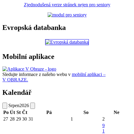
Zjednodušená verze stránek nejen pro seniory
Evropská databanka
Mobilní aplikace
Sledujte informace z našeho webu v
mobilní aplikaci –
V OBRAZE.
Kalendář
Srpen
2026
Po
Út
St
Čt
Pá
So
Ne
27
28
29
30
31
1
2
9
1