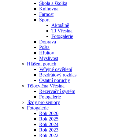
Škola a školka
Knihovna
Farnost
Sport
Aktuálně
TJ Vřesina
Fotogalerie
Doprava
Pošta
Hřbitov
Myslivost
Hlášení poruch
Veřejné osvětlení
Bezdrátový rozhlas
Ostatní poruchy
Tělocvična Vřesina
Rezervační systém
Fotogalerie
Jízdy pro seniory
Fotogalerie
Rok 2026
Rok 2025
Rok 2024
Rok 2023
Rok 2022