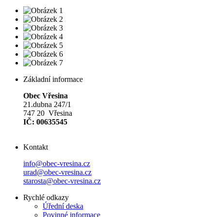
Základní informace
Obec Vřesina
21.dubna 247/1
747 20 Vřesina
IČ: 00635545
Kontakt
info@obec-vresina.cz
urad@obec-vresina.cz
starosta@obec-vresina.cz
Rychlé odkazy
Úřední deska
Povinné informace