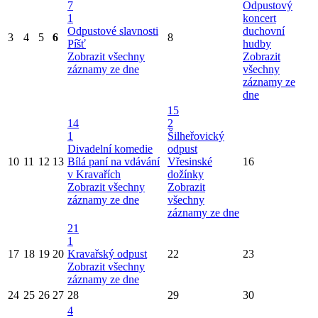
7
Odpustový
1
koncert
Odpustové slavnosti
duchovní
3
4
5
6
8
Píšť
hudby
Zobrazit všechny
Zobrazit
záznamy ze dne
všechny
záznamy ze
dne
15
14
2
1
Šilheřovický
Divadelní komedie
odpust
10
11
12
13
Bílá paní na vdávání
Vřesinské
16
v Kravařích
dožínky
Zobrazit všechny
Zobrazit
záznamy ze dne
všechny
záznamy ze dne
21
1
17
18
19
20
Kravařský odpust
22
23
Zobrazit všechny
záznamy ze dne
24
25
26
27
28
29
30
4