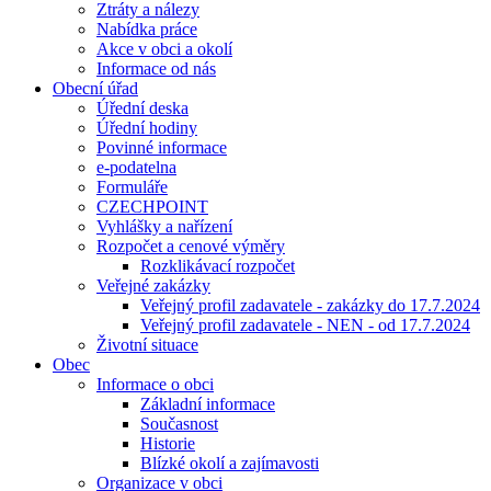
Ztráty a nálezy
Nabídka práce
Akce v obci a okolí
Informace od nás
Obecní úřad
Úřední deska
Úřední hodiny
Povinné informace
e-podatelna
Formuláře
CZECHPOINT
Vyhlášky a nařízení
Rozpočet a cenové výměry
Rozklikávací rozpočet
Veřejné zakázky
Veřejný profil zadavatele - zakázky do 17.7.2024
Veřejný profil zadavatele - NEN - od 17.7.2024
Životní situace
Obec
Informace o obci
Základní informace
Současnost
Historie
Blízké okolí a zajímavosti
Organizace v obci