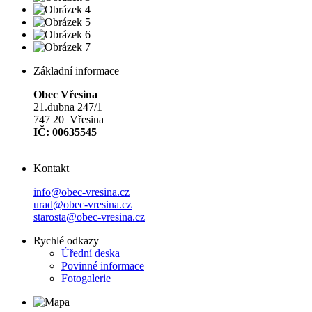
Základní informace
Obec Vřesina
21.dubna 247/1
747 20 Vřesina
IČ: 00635545
Kontakt
info@obec-vresina.cz
urad@obec-vresina.cz
starosta@obec-vresina.cz
Rychlé odkazy
Úřední deska
Povinné informace
Fotogalerie