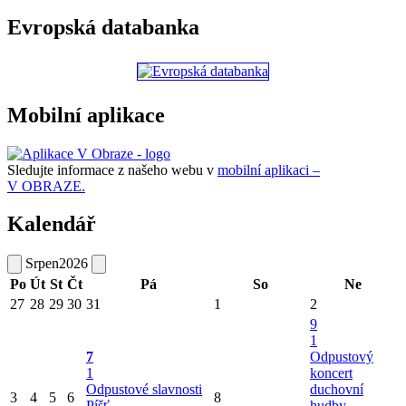
Evropská databanka
Mobilní aplikace
Sledujte informace z našeho webu v
mobilní aplikaci –
V OBRAZE.
Kalendář
Srpen
2026
Po
Út
St
Čt
Pá
So
Ne
27
28
29
30
31
1
2
9
1
7
Odpustový
1
koncert
Odpustové slavnosti
duchovní
3
4
5
6
8
Píšť
hudby