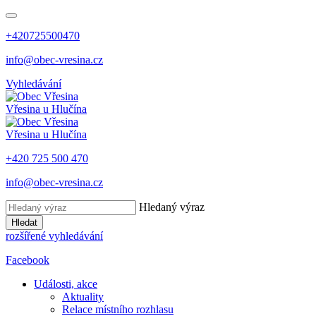
+420725500470
info@obec-vresina.cz
Vyhledávání
Vřesina
u Hlučína
Vřesina
u Hlučína
+420 725 500 470
info@obec-vresina.cz
Hledaný výraz
Hledat
rozšířené vyhledávání
Facebook
Události, akce
Aktuality
Relace místního rozhlasu