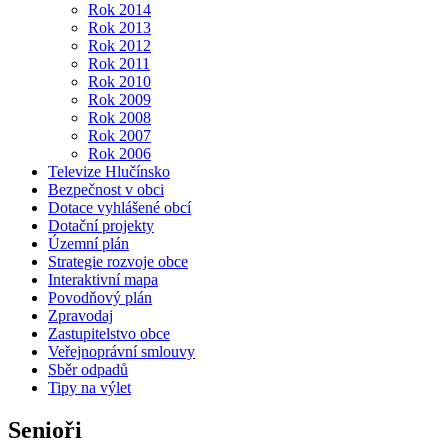
Rok 2014
Rok 2013
Rok 2012
Rok 2011
Rok 2010
Rok 2009
Rok 2008
Rok 2007
Rok 2006
Televize Hlučínsko
Bezpečnost v obci
Dotace vyhlášené obcí
Dotační projekty
Územní plán
Strategie rozvoje obce
Interaktivní mapa
Povodňový plán
Zpravodaj
Zastupitelstvo obce
Veřejnoprávní smlouvy
Sběr odpadů
Tipy na výlet
Senioři