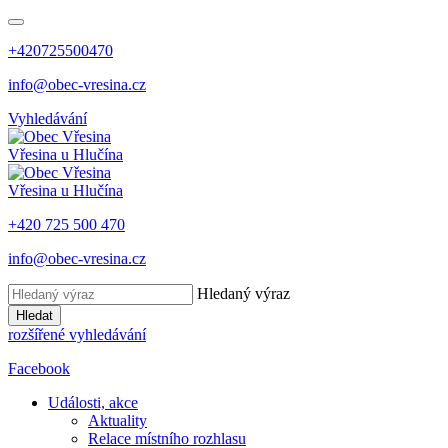
+420725500470
info@obec-vresina.cz
Vyhledávání
Vřesina
u Hlučína
Vřesina
u Hlučína
+420 725 500 470
info@obec-vresina.cz
Hledaný výraz
Hledat
rozšířené vyhledávání
Facebook
Události, akce
Aktuality
Relace místního rozhlasu