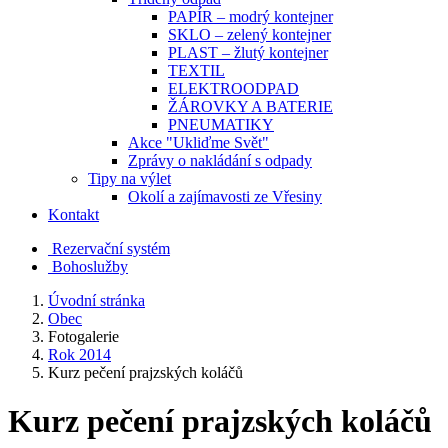
PAPÍR – modrý kontejner
SKLO – zelený kontejner
PLAST – žlutý kontejner
TEXTIL
ELEKTROODPAD
ŽÁROVKY A BATERIE
PNEUMATIKY
Akce "Ukliďme Svět"
Zprávy o nakládání s odpady
Tipy na výlet
Okolí a zajímavosti ze Vřesiny
Kontakt
Rezervační systém
Bohoslužby
Úvodní stránka
Obec
Fotogalerie
Rok 2014
Kurz pečení prajzských koláčů
Kurz pečení prajzských koláčů