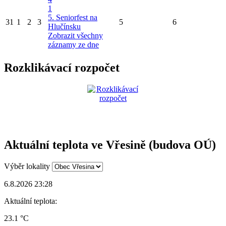
1
5. Seniorfest na
31
1
2
3
5
6
Hlučínsku
Zobrazit všechny
záznamy ze dne
Rozklikávací rozpočet
Aktuální teplota ve Vřesině (budova OÚ)
Výběr lokality
6.8.2026 23:28
Aktuální teplota:
23.1 °C