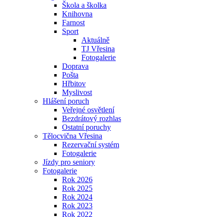
Škola a školka
Knihovna
Farnost
Sport
Aktuálně
TJ Vřesina
Fotogalerie
Doprava
Pošta
Hřbitov
Myslivost
Hlášení poruch
Veřejné osvětlení
Bezdrátový rozhlas
Ostatní poruchy
Tělocvična Vřesina
Rezervační systém
Fotogalerie
Jízdy pro seniory
Fotogalerie
Rok 2026
Rok 2025
Rok 2024
Rok 2023
Rok 2022