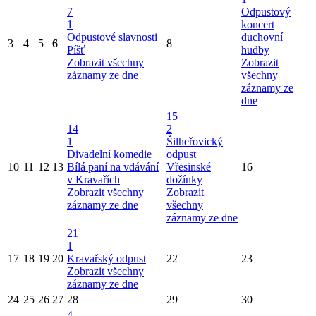
7
Odpustový
1
koncert
Odpustové slavnosti
duchovní
3
4
5
6
8
Píšť
hudby
Zobrazit všechny
Zobrazit
záznamy ze dne
všechny
záznamy ze
dne
15
14
2
1
Šilheřovický
Divadelní komedie
odpust
10
11
12
13
Bílá paní na vdávání
Vřesinské
16
v Kravařích
dožínky
Zobrazit všechny
Zobrazit
záznamy ze dne
všechny
záznamy ze dne
21
1
17
18
19
20
Kravařský odpust
22
23
Zobrazit všechny
záznamy ze dne
24
25
26
27
28
29
30
4