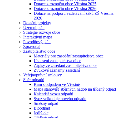
Dotace z rozpočtu obce Vřesina 2025
Dotace z rozpočtu obce Vřesina 2026
Dotace na podporu vzdělávání žáků ZŠ Vřesina
2026
Dotační projekty
Územní plán
Strategie rozvoje obce
Interaktivní mapa
Povodňový plán
Zpravodaj
Zastupitelstvo obce
Materiály pro zasedání zastupitelstva obce
Usnesení zastupitelstva obce
Zápisy ze zasedání zastupitelstva obce
Zvukové záznamy zasedání
Veřejnoprávní smlouvy
Sběr odpadů
Kam s odpadem ve Vřesině
Mapa stanovišť sběrných nádob na tříděný odpad
Kalendář svozu odpadů
Svoz velkoobjemového odpadu
Směsný odpad
Bioodpad
Jedlý olej
Tříděný odpad