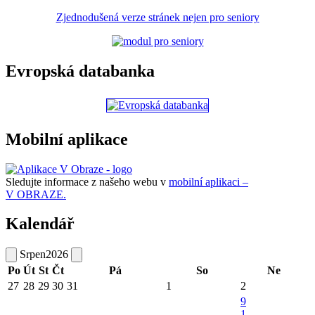
Zjednodušená verze stránek nejen pro seniory
Evropská databanka
Mobilní aplikace
Sledujte informace z našeho webu v
mobilní aplikaci –
V OBRAZE.
Kalendář
Srpen
2026
Po
Út
St
Čt
Pá
So
Ne
27
28
29
30
31
1
2
9
1