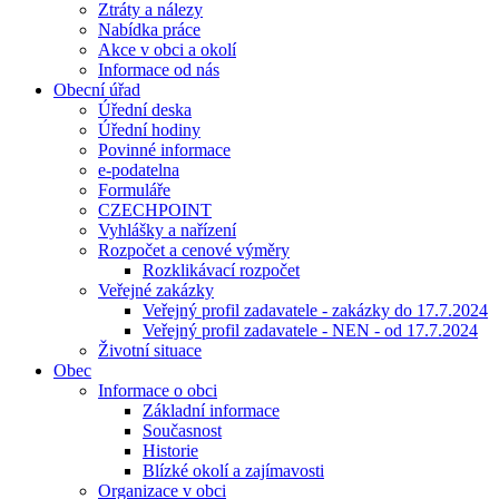
Ztráty a nálezy
Nabídka práce
Akce v obci a okolí
Informace od nás
Obecní úřad
Úřední deska
Úřední hodiny
Povinné informace
e-podatelna
Formuláře
CZECHPOINT
Vyhlášky a nařízení
Rozpočet a cenové výměry
Rozklikávací rozpočet
Veřejné zakázky
Veřejný profil zadavatele - zakázky do 17.7.2024
Veřejný profil zadavatele - NEN - od 17.7.2024
Životní situace
Obec
Informace o obci
Základní informace
Současnost
Historie
Blízké okolí a zajímavosti
Organizace v obci