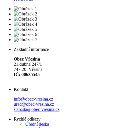
Základní informace
Obec Vřesina
21.dubna 247/1
747 20 Vřesina
IČ: 00635545
Kontakt
info@obec-vresina.cz
urad@obec-vresina.cz
starosta@obec-vresina.cz
Rychlé odkazy
Úřední deska