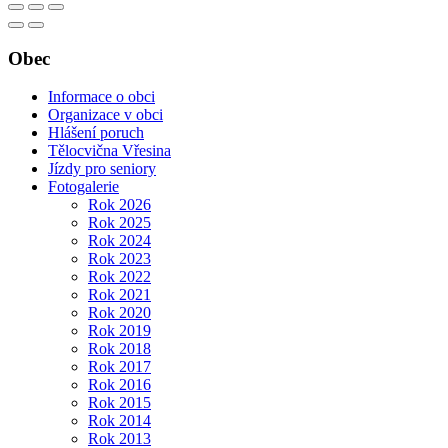
Obec
Informace o obci
Organizace v obci
Hlášení poruch
Tělocvična Vřesina
Jízdy pro seniory
Fotogalerie
Rok 2026
Rok 2025
Rok 2024
Rok 2023
Rok 2022
Rok 2021
Rok 2020
Rok 2019
Rok 2018
Rok 2017
Rok 2016
Rok 2015
Rok 2014
Rok 2013