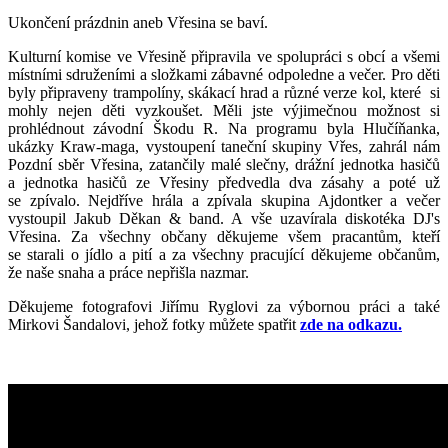
Ukončení prázdnin aneb Vřesina se baví.
Kulturní komise ve Vřesině připravila ve spolupráci s obcí a všemi
místními sdruženími a složkami zábavné odpoledne a večer. Pro děti
byly připraveny trampolíny, skákací hrad a různé verze kol, které si
mohly nejen děti vyzkoušet. Měli jste výjimečnou možnost si
prohlédnout závodní Škodu R. Na programu byla Hlučíňanka,
ukázky Kraw-maga, vystoupení taneční skupiny Vřes, zahrál nám
Pozdní sběr Vřesina, zatančily malé slečny, drážní jednotka hasičů
a jednotka hasičů ze Vřesiny předvedla dva zásahy a poté už
se zpívalo. Nejdříve hrála a zpívala skupina Ajdontker a večer
vystoupil Jakub Děkan & band. A vše uzavírala diskotéka DJ's
Vřesina. Za všechny občany děkujeme všem pracantům, kteří
se starali o jídlo a pití a za všechny pracující děkujeme občanům,
že naše snaha a práce nepřišla nazmar.
Děkujeme fotografovi Jiřímu Ryglovi za výbornou práci a také
Mirkovi Šandalovi, jehož fotky můžete spatřit
zde na odkazu.