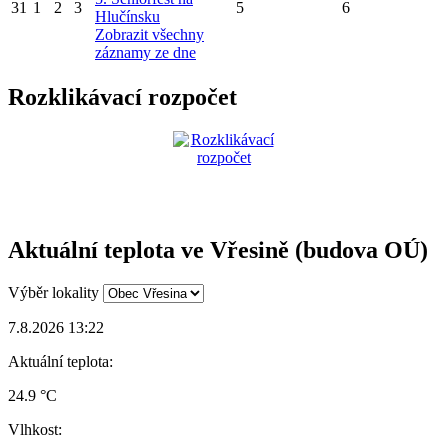
31
1
2
3
5
6
Hlučínsku
Zobrazit všechny
záznamy ze dne
Rozklikávací rozpočet
Aktuální teplota ve Vřesině (budova OÚ)
Výběr lokality
7.8.2026 13:22
Aktuální teplota:
24.9 °C
Vlhkost: