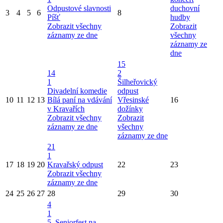
Odpustové slavnosti
duchovní
3
4
5
6
8
Píšť
hudby
Zobrazit všechny
Zobrazit
záznamy ze dne
všechny
záznamy ze
dne
15
14
2
1
Šilheřovický
Divadelní komedie
odpust
10
11
12
13
Bílá paní na vdávání
Vřesinské
16
v Kravařích
dožínky
Zobrazit všechny
Zobrazit
záznamy ze dne
všechny
záznamy ze dne
21
1
17
18
19
20
Kravařský odpust
22
23
Zobrazit všechny
záznamy ze dne
24
25
26
27
28
29
30
4
1
5. Seniorfest na