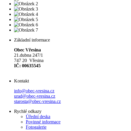
Základní informace
Obec Vřesina
21.dubna 247/1
747 20 Vřesina
IČ: 00635545
Kontakt
info@obec-vresina.cz
urad@obec-vresina.cz
starosta@obec-vresina.cz
Rychlé odkazy
Úřední deska
Povinné informace
Fotogalerie