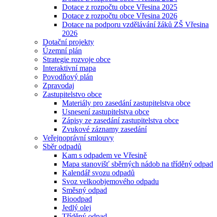
Dotace z rozpočtu obce Vřesina 2025
Dotace z rozpočtu obce Vřesina 2026
Dotace na podporu vzdělávání žáků ZŠ Vřesina
2026
Dotační projekty
Územní plán
Strategie rozvoje obce
Interaktivní mapa
Povodňový plán
Zpravodaj
Zastupitelstvo obce
Materiály pro zasedání zastupitelstva obce
Usnesení zastupitelstva obce
Zápisy ze zasedání zastupitelstva obce
Zvukové záznamy zasedání
Veřejnoprávní smlouvy
Sběr odpadů
Kam s odpadem ve Vřesině
Mapa stanovišť sběrných nádob na tříděný odpad
Kalendář svozu odpadů
Svoz velkoobjemového odpadu
Směsný odpad
Bioodpad
Jedlý olej
Tříděný odpad