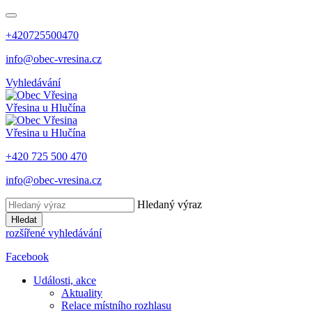
+420725500470
info@obec-vresina.cz
Vyhledávání
Vřesina
u Hlučína
Vřesina
u Hlučína
+420 725 500 470
info@obec-vresina.cz
Hledaný výraz
Hledat
rozšířené vyhledávání
Facebook
Události, akce
Aktuality
Relace místního rozhlasu