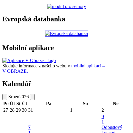
Evropská databanka
Mobilní aplikace
Sledujte informace z našeho webu v
mobilní aplikaci –
V OBRAZE.
Kalendář
Srpen
2026
Po
Út
St
Čt
Pá
So
Ne
27
28
29
30
31
1
2
9
1
7
Odpustový
1
koncert