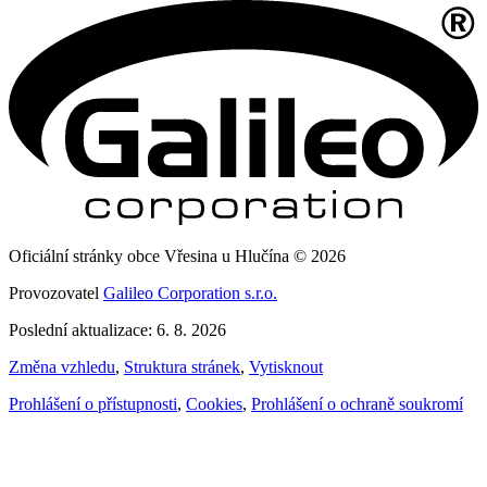
Oficiální stránky obce Vřesina u Hlučína © 2026
Provozovatel
Galileo Corporation s.r.o.
Poslední aktualizace: 6. 8. 2026
Změna vzhledu
,
Struktura stránek
,
Vytisknout
Prohlášení o přístupnosti
,
Cookies
,
Prohlášení o ochraně soukromí