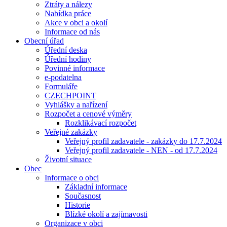
Ztráty a nálezy
Nabídka práce
Akce v obci a okolí
Informace od nás
Obecní úřad
Úřední deska
Úřední hodiny
Povinné informace
e-podatelna
Formuláře
CZECHPOINT
Vyhlášky a nařízení
Rozpočet a cenové výměry
Rozklikávací rozpočet
Veřejné zakázky
Veřejný profil zadavatele - zakázky do 17.7.2024
Veřejný profil zadavatele - NEN - od 17.7.2024
Životní situace
Obec
Informace o obci
Základní informace
Současnost
Historie
Blízké okolí a zajímavosti
Organizace v obci