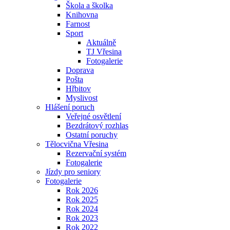
Škola a školka
Knihovna
Farnost
Sport
Aktuálně
TJ Vřesina
Fotogalerie
Doprava
Pošta
Hřbitov
Myslivost
Hlášení poruch
Veřejné osvětlení
Bezdrátový rozhlas
Ostatní poruchy
Tělocvična Vřesina
Rezervační systém
Fotogalerie
Jízdy pro seniory
Fotogalerie
Rok 2026
Rok 2025
Rok 2024
Rok 2023
Rok 2022