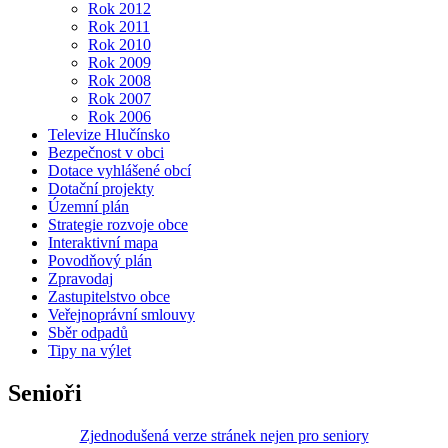
Rok 2012
Rok 2011
Rok 2010
Rok 2009
Rok 2008
Rok 2007
Rok 2006
Televize Hlučínsko
Bezpečnost v obci
Dotace vyhlášené obcí
Dotační projekty
Územní plán
Strategie rozvoje obce
Interaktivní mapa
Povodňový plán
Zpravodaj
Zastupitelstvo obce
Veřejnoprávní smlouvy
Sběr odpadů
Tipy na výlet
Senioři
Zjednodušená verze stránek nejen pro seniory