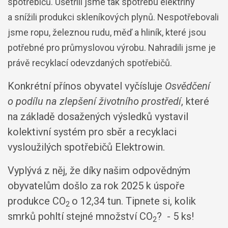
spotřebičů. Ušetřili jsme tak spotřebu elektřiny
a snížili produkci skleníkových plynů. Nespotřebovali
jsme ropu, železnou rudu, měď a hliník, které jsou
potřebné pro průmyslovou výrobu. Nahradili jsme je
právě recyklací odevzdaných spotřebičů.
Konkrétní přínos obyvatel vyčísluje
Osvědčení
o podílu na zlepšení životního prostředí
, které
na základě dosažených výsledků vystavil
kolektivní systém pro sběr a recyklaci
vysloužilých spotřebičů Elektrowin.
Vyplývá z něj, že díky našim odpovědným
obyvatelům došlo za rok 2025 k úspoře
produkce CO
o 12,34 tun. Tipnete si, kolik
2
smrků pohltí stejné množství CO
? - 5 ks!
2