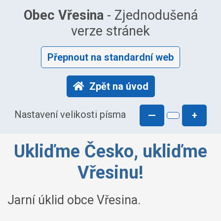
Obec Vřesina
- Zjednodušená
verze stránek
Přepnout na standardní web
Zpět na úvod
Nastavení velikosti písma
—
+
Ukliďme Česko, ukliďme
Vřesinu!
Jarní úklid obce Vřesina.