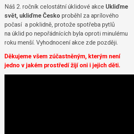
Náš 2. ročník celostátní úklidové akce
Ukliďme
svět, ukliďme Česko
proběhl za aprílového
počasí a poklidně, protože spotřeba pytlů
na úklid po nepořádnících byla oproti minulému
roku menší. Vyhodnocení akce zde později.
Děkujeme všem zúčastněným, kterým není
jedno v jakém prostředí žijí oni i jejich děti.