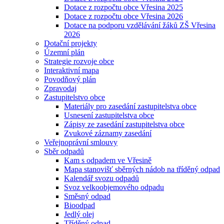
Dotace z rozpočtu obce Vřesina 2025
Dotace z rozpočtu obce Vřesina 2026
Dotace na podporu vzdělávání žáků ZŠ Vřesina
2026
Dotační projekty
Územní plán
Strategie rozvoje obce
Interaktivní mapa
Povodňový plán
Zpravodaj
Zastupitelstvo obce
Materiály pro zasedání zastupitelstva obce
Usnesení zastupitelstva obce
Zápisy ze zasedání zastupitelstva obce
Zvukové záznamy zasedání
Veřejnoprávní smlouvy
Sběr odpadů
Kam s odpadem ve Vřesině
Mapa stanovišť sběrných nádob na tříděný odpad
Kalendář svozu odpadů
Svoz velkoobjemového odpadu
Směsný odpad
Bioodpad
Jedlý olej
Tříděný odpad