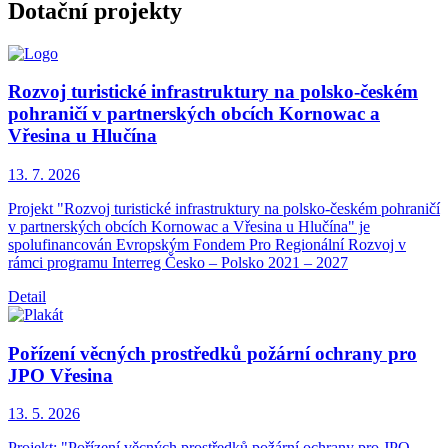
Dotační projekty
Rozvoj turistické infrastruktury na polsko-českém
pohraničí v partnerských obcích Kornowac a
Vřesina u Hlučína
13. 7.
2026
Projekt "Rozvoj turistické infrastruktury na polsko-českém pohraničí
v partnerských obcích Kornowac a Vřesina u Hlučína" je
spolufinancován Evropským Fondem Pro Regionální Rozvoj v
rámci programu Interreg Česko – Polsko 2021 – 2027
Detail
Pořízení věcných prostředků požární ochrany pro
JPO Vřesina
13. 5.
2026
Projekt: "Pořízení věcných prostředků požární ochrany pro JPO