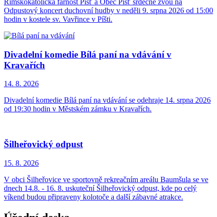
Římskokatolická farnost Píšť a Obec Píšť srdečně zvou na
Odpustový koncert duchovní hudby v neděli 9. srpna 2026 od 15:00
hodin v kostele sv. Vavřince v Píšti.
Divadelní komedie Bílá paní na vdávání v
Kravařích
14. 8.
2026
Divadelní komedie Bílá paní na vdávání se odehraje 14. srpna 2026
od 19:30 hodin v Městském zámku v Kravařích.
Šilheřovický odpust
15. 8.
2026
V obci Šilheřovice ve sportovně rekreačním areálu Baumšula se ve
dnech 14.8. - 16. 8. uskuteční Šilheřovický odpust, kde po celý
víkend budou připraveny kolotoče a další zábavné atrakce.