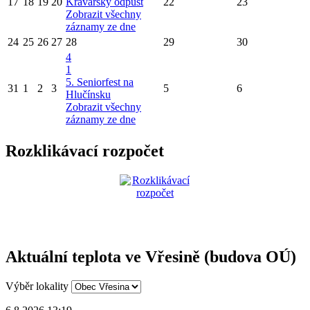
17
18
19
20
Kravařský odpust
22
23
Zobrazit všechny
záznamy ze dne
24
25
26
27
28
29
30
4
1
5. Seniorfest na
31
1
2
3
5
6
Hlučínsku
Zobrazit všechny
záznamy ze dne
Rozklikávací rozpočet
Aktuální teplota ve Vřesině (budova OÚ)
Výběr lokality