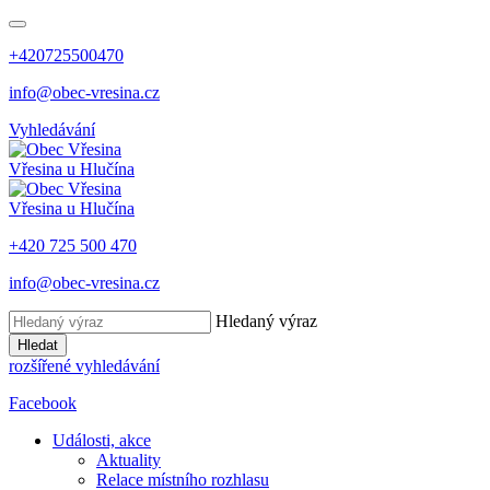
+420725500470
info@obec-vresina.cz
Vyhledávání
Vřesina
u Hlučína
Vřesina
u Hlučína
+420 725 500 470
info@obec-vresina.cz
Hledaný výraz
Hledat
rozšířené vyhledávání
Facebook
Události, akce
Aktuality
Relace místního rozhlasu