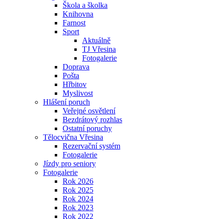
Škola a školka
Knihovna
Farnost
Sport
Aktuálně
TJ Vřesina
Fotogalerie
Doprava
Pošta
Hřbitov
Myslivost
Hlášení poruch
Veřejné osvětlení
Bezdrátový rozhlas
Ostatní poruchy
Tělocvična Vřesina
Rezervační systém
Fotogalerie
Jízdy pro seniory
Fotogalerie
Rok 2026
Rok 2025
Rok 2024
Rok 2023
Rok 2022