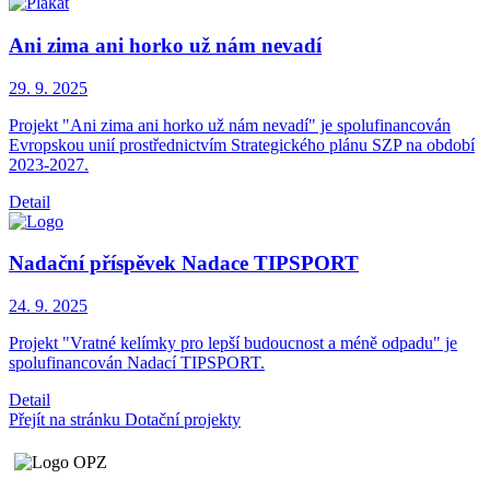
Ani zima ani horko už nám nevadí
29. 9.
2025
Projekt "Ani zima ani horko už nám nevadí" je spolufinancován
Evropskou unií prostřednictvím Strategického plánu SZP na období
2023-2027.
Detail
Nadační příspěvek Nadace TIPSPORT
24. 9.
2025
Projekt "Vratné kelímky pro lepší budoucnost a méně odpadu" je
spolufinancován Nadací TIPSPORT.
Detail
Přejít na stránku Dotační projekty