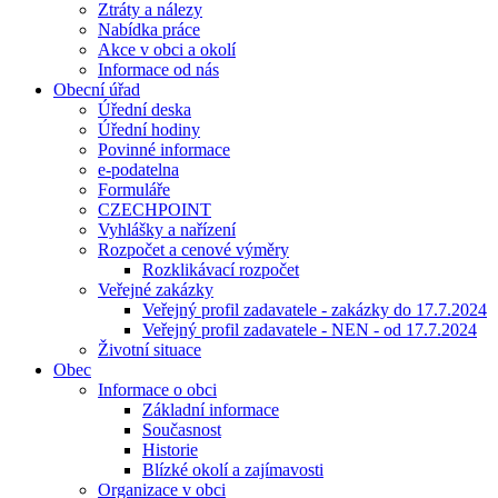
Ztráty a nálezy
Nabídka práce
Akce v obci a okolí
Informace od nás
Obecní úřad
Úřední deska
Úřední hodiny
Povinné informace
e-podatelna
Formuláře
CZECHPOINT
Vyhlášky a nařízení
Rozpočet a cenové výměry
Rozklikávací rozpočet
Veřejné zakázky
Veřejný profil zadavatele - zakázky do 17.7.2024
Veřejný profil zadavatele - NEN - od 17.7.2024
Životní situace
Obec
Informace o obci
Základní informace
Současnost
Historie
Blízké okolí a zajímavosti
Organizace v obci