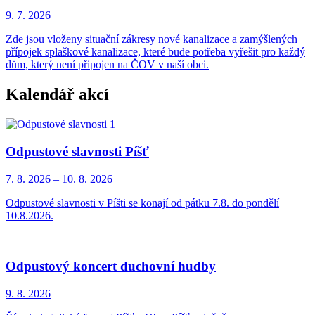
9. 7.
2026
Zde jsou vloženy situační zákresy nové kanalizace a zamýšlených
přípojek splaškové kanalizace, které bude potřeba vyřešit pro každý
dům, který není připojen na ČOV v naší obci.
Kalendář akcí
Odpustové slavnosti Píšť
7. 8.
2026
–
10. 8.
2026
Odpustové slavnosti v Píšti se konají od pátku 7.8. do pondělí
10.8.2026.
Odpustový koncert duchovní hudby
9. 8.
2026