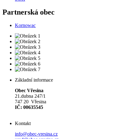
Partnerská obec
Kornowac
Základní informace
Obec Vřesina
21.dubna 247/1
747 20 Vřesina
IČ: 00635545
Kontakt
info@obec-vresina.cz