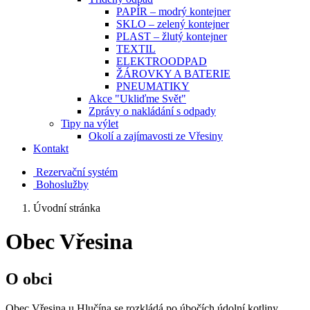
PAPÍR – modrý kontejner
SKLO – zelený kontejner
PLAST – žlutý kontejner
TEXTIL
ELEKTROODPAD
ŽÁROVKY A BATERIE
PNEUMATIKY
Akce "Ukliďme Svět"
Zprávy o nakládání s odpady
Tipy na výlet
Okolí a zajímavosti ze Vřesiny
Kontakt
Rezervační systém
Bohoslužby
Úvodní stránka
Obec Vřesina
O obci
Obec Vřesina u Hlučína se rozkládá po úbočích údolní kotliny