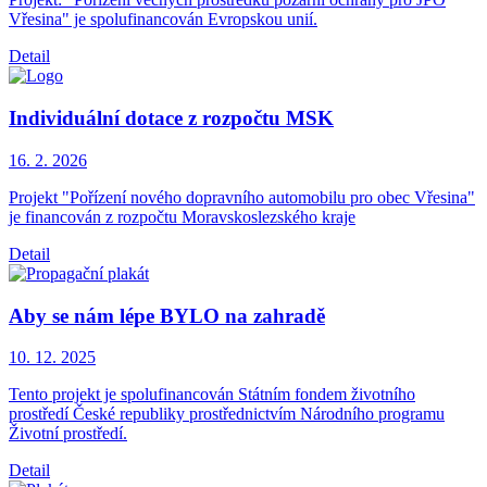
Vřesina" je spolufinancován Evropskou unií.
Detail
Individuální dotace z rozpočtu MSK
16. 2.
2026
Projekt "Pořízení nového dopravního automobilu pro obec Vřesina"
je financován z rozpočtu Moravskoslezského kraje
Detail
Aby se nám lépe BYLO na zahradě
10. 12.
2025
Tento projekt je spolufinancován Státním fondem životního
prostředí České republiky prostřednictvím Národního programu
Životní prostředí.
Detail