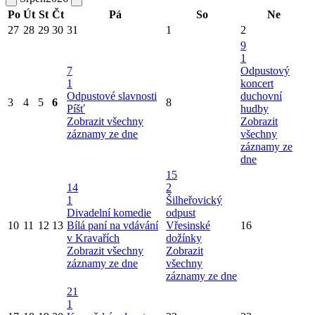
Po
Út
St
Čt
Pá
So
Ne
27
28
29
30
31
1
2
9
1
7
Odpustový
1
koncert
Odpustové slavnosti
duchovní
3
4
5
6
8
Píšť
hudby
Zobrazit všechny
Zobrazit
záznamy ze dne
všechny
záznamy ze
dne
15
14
2
1
Šilheřovický
Divadelní komedie
odpust
10
11
12
13
Bílá paní na vdávání
Vřesinské
16
v Kravařích
dožínky
Zobrazit všechny
Zobrazit
záznamy ze dne
všechny
záznamy ze dne
21
1