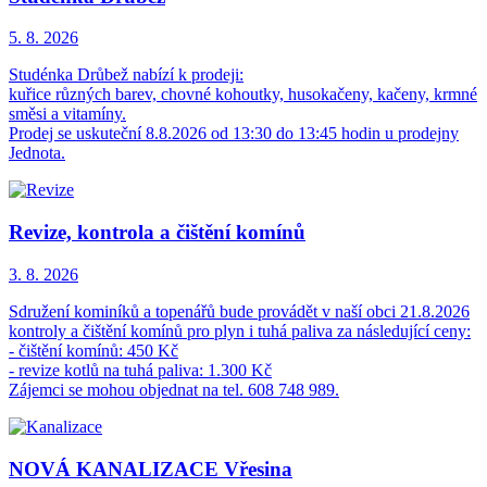
5. 8.
2026
Studénka Drůbež nabízí k prodeji:
kuřice různých barev, chovné kohoutky, husokačeny, kačeny, krmné
směsi a vitamíny.
Prodej se uskuteční 8.8.2026 od 13:30 do 13:45 hodin u prodejny
Jednota.
Revize, kontrola a čištění komínů
3. 8.
2026
Sdružení kominíků a topenářů bude provádět v naší obci 21.8.2026
kontroly a čištění komínů pro plyn i tuhá paliva za následující ceny:
- čištění komínů: 450 Kč
- revize kotlů na tuhá paliva: 1.300 Kč
Zájemci se mohou objednat na tel. 608 748 989.
NOVÁ KANALIZACE Vřesina