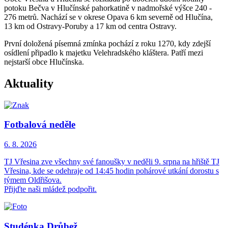
potoku Bečva v Hlučínské pahorkatině v nadmořské výšce 240 -
276 metrů. Nachází se v okrese Opava 6 km severně od Hlučína,
13 km od Ostravy-Poruby a 17 km od centra Ostravy.
První doložená písemná zmínka pochází z roku 1270, kdy zdejší
osídlení připadlo k majetku Velehradského kláštera. Patří mezi
nejstarší obce Hlučínska.
Aktuality
Fotbalová neděle
6. 8.
2026
TJ Vřesina zve všechny své fanoušky v neděli 9. srpna na hřiště TJ
Vřesina, kde se odehraje od 14:45 hodin pohárové utkání dorostu s
týmem Oldřišova.
Přijďte naši mládež podpořit.
Studénka Drůbež