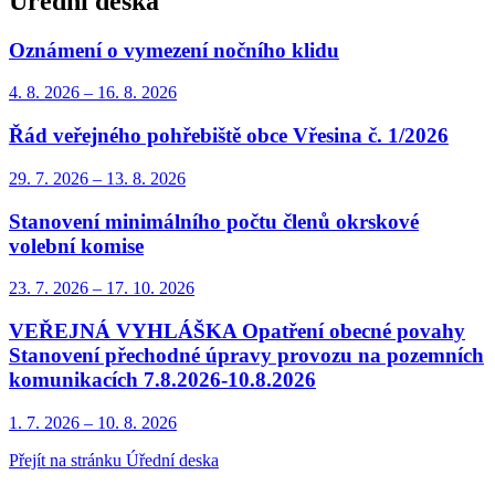
Úřední deska
Oznámení o vymezení nočního klidu
4. 8.
2026
–
16. 8.
2026
Řád veřejného pohřebiště obce Vřesina č. 1/2026
29. 7.
2026
–
13. 8.
2026
Stanovení minimálního počtu členů okrskové
volební komise
23. 7.
2026
–
17. 10.
2026
VEŘEJNÁ VYHLÁŠKA Opatření obecné povahy
Stanovení přechodné úpravy provozu na pozemních
komunikacích 7.8.2026-10.8.2026
1. 7.
2026
–
10. 8.
2026
Přejít na stránku Úřední deska