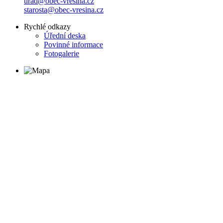
urad@obec-vresina.cz
starosta@obec-vresina.cz
Rychlé odkazy
Úřední deska
Povinné informace
Fotogalerie