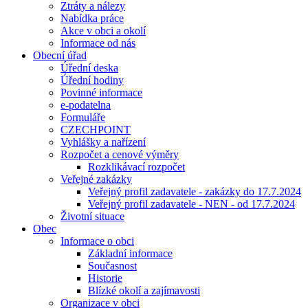
Ztráty a nálezy
Nabídka práce
Akce v obci a okolí
Informace od nás
Obecní úřad
Úřední deska
Úřední hodiny
Povinné informace
e-podatelna
Formuláře
CZECHPOINT
Vyhlášky a nařízení
Rozpočet a cenové výměry
Rozklikávací rozpočet
Veřejné zakázky
Veřejný profil zadavatele - zakázky do 17.7.2024
Veřejný profil zadavatele - NEN - od 17.7.2024
Životní situace
Obec
Informace o obci
Základní informace
Současnost
Historie
Blízké okolí a zajímavosti
Organizace v obci