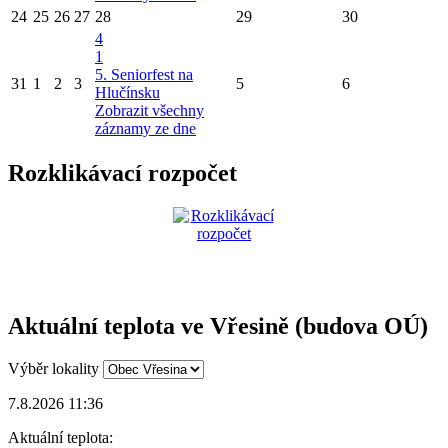
24
25
26
27
28
29
30
4
1
5. Seniorfest na
31
1
2
3
5
6
Hlučínsku
Zobrazit všechny
záznamy ze dne
Rozklikávací rozpočet
Aktuální teplota ve Vřesině (budova OÚ)
Výběr lokality
7.8.2026 11:36
Aktuální teplota: