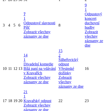
9
1
7
Odpustový
1
koncert
Odpustové slavnosti
duchovní
3
4
5
6
8
Píšť
hudby
Zobrazit všechny
Zobrazit
záznamy ze dne
všechny
záznamy ze
dne
15
14
2
1
Šilheřovický
Divadelní komedie
odpust
10
11
12
13
Bílá paní na vdávání
Vřesinské
16
v Kravařích
dožínky
Zobrazit všechny
Zobrazit
záznamy ze dne
všechny
záznamy ze dne
21
1
17
18
19
20
Kravařský odpust
22
23
Zobrazit všechny
záznamy ze dne