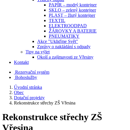
PAPÍR – modrý kontejner
SKLO – zelený kontejner
PLAST – žlutý kontejner
TEXTIL
ELEKTROODPAD
ŽÁROVKY A BATERIE
PNEUMATIKY
Akce "Ukliďme Svět"
Zprávy o nakládání s odpady
Tipy na výlet
Okolí a zajímavosti ze Vřesiny
Kontakt
Rezervační systém
Bohoslužby
Úvodní stránka
Obec
Dotační projekty
Rekonstrukce střechy ZŠ Vřesina
Rekonstrukce střechy ZŠ
Vřesina