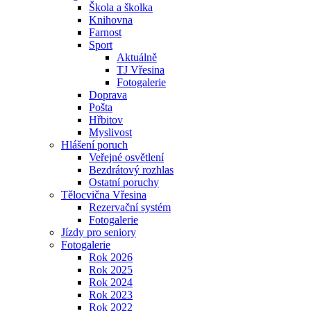
Škola a školka
Knihovna
Farnost
Sport
Aktuálně
TJ Vřesina
Fotogalerie
Doprava
Pošta
Hřbitov
Myslivost
Hlášení poruch
Veřejné osvětlení
Bezdrátový rozhlas
Ostatní poruchy
Tělocvična Vřesina
Rezervační systém
Fotogalerie
Jízdy pro seniory
Fotogalerie
Rok 2026
Rok 2025
Rok 2024
Rok 2023
Rok 2022