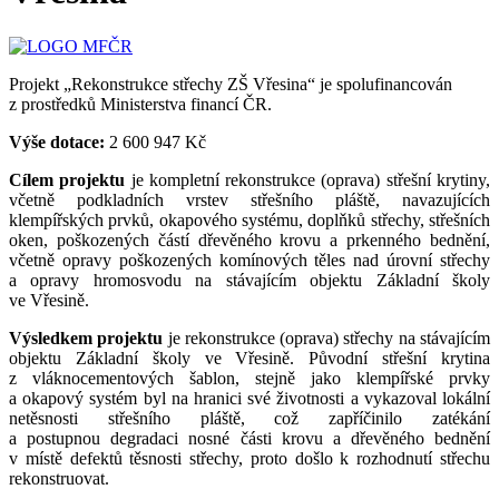
Projekt „Rekonstrukce střechy ZŠ Vřesina“ je spolufinancován
z prostředků Ministerstva financí ČR.
Výše dotace:
2 600 947 Kč
Cílem projektu
je kompletní rekonstrukce (oprava) střešní krytiny,
včetně podkladních vrstev střešního pláště, navazujících
klempířských prvků, okapového systému, doplňků střechy, střešních
oken, poškozených částí dřevěného krovu a prkenného bednění,
včetně opravy poškozených komínových těles nad úrovní střechy
a opravy hromosvodu na stávajícím objektu Základní školy
ve Vřesině.
Výsledkem projektu
je rekonstrukce (oprava) střechy na stávajícím
objektu Základní školy ve Vřesině. Původní střešní krytina
z vláknocementových šablon, stejně jako klempířské prvky
a okapový systém byl na hranici své životnosti a vykazoval lokální
netěsnosti střešního pláště, což zapříčinilo zatékání
a postupnou degradaci nosné části krovu a dřevěného bednění
v místě defektů těsnosti střechy, proto došlo k rozhodnutí střechu
rekonstruovat.