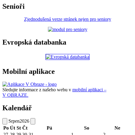
Senioři
Zjednodušená verze stránek nejen pro seniory
Evropská databanka
Mobilní aplikace
Sledujte informace z našeho webu v
mobilní aplikaci –
V OBRAZE.
Kalendář
Srpen
2026
Po
Út
St
Čt
Pá
So
Ne
27
28
29
30
31
1
2