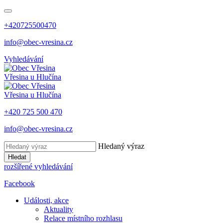
+420725500470
info@obec-vresina.cz
Vyhledávání
Vřesina
u Hlučína
Vřesina
u Hlučína
+420 725 500 470
info@obec-vresina.cz
Hledaný výraz
Hledat
rozšířené vyhledávání
Facebook
Události, akce
Aktuality
Relace místního rozhlasu