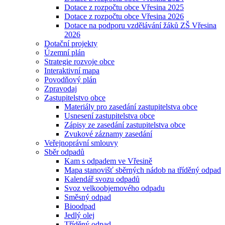
Dotace z rozpočtu obce Vřesina 2025
Dotace z rozpočtu obce Vřesina 2026
Dotace na podporu vzdělávání žáků ZŠ Vřesina
2026
Dotační projekty
Územní plán
Strategie rozvoje obce
Interaktivní mapa
Povodňový plán
Zpravodaj
Zastupitelstvo obce
Materiály pro zasedání zastupitelstva obce
Usnesení zastupitelstva obce
Zápisy ze zasedání zastupitelstva obce
Zvukové záznamy zasedání
Veřejnoprávní smlouvy
Sběr odpadů
Kam s odpadem ve Vřesině
Mapa stanovišť sběrných nádob na tříděný odpad
Kalendář svozu odpadů
Svoz velkoobjemového odpadu
Směsný odpad
Bioodpad
Jedlý olej
Tříděný odpad