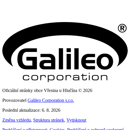
Oficiální stránky obce Vřesina u Hlučína © 2026
Provozovatel
Galileo Corporation s.r.o.
Poslední aktualizace: 6. 8. 2026
Změna vzhledu
,
Struktura stránek
,
Vytisknout
Prohlášení o přístupnosti
,
Cookies
,
Prohlášení o ochraně soukromí