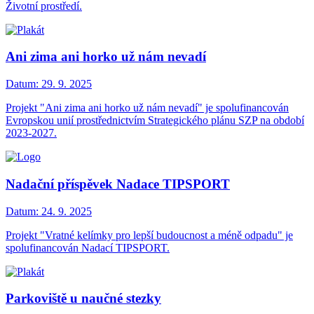
Životní prostředí.
Ani zima ani horko už nám nevadí
Datum:
29. 9. 2025
Projekt "Ani zima ani horko už nám nevadí" je spolufinancován
Evropskou unií prostřednictvím Strategického plánu SZP na období
2023-2027.
Nadační příspěvek Nadace TIPSPORT
Datum:
24. 9. 2025
Projekt "Vratné kelímky pro lepší budoucnost a méně odpadu" je
spolufinancován Nadací TIPSPORT.
Parkoviště u naučné stezky