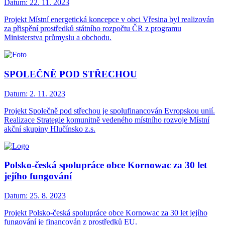
Datum:
22. 11. 2023
Projekt Místní energetická koncepce v obci Vřesina byl realizován
za přispění prostředků státního rozpočtu ČR z programu
Ministerstva průmyslu a obchodu.
SPOLEČNĚ POD STŘECHOU
Datum:
2. 11. 2023
Projekt Společně pod střechou je spolufinancován Evropskou unií.
Realizace Strategie komunitně vedeného místního rozvoje Místní
akční skupiny Hlučínsko z.s.
Polsko-česká spolupráce obce Kornowac za 30 let
jejího fungování
Datum:
25. 8. 2023
Projekt Polsko-česká spolupráce obce Kornowac za 30 let jejího
fungování je financován z prostředků EU.