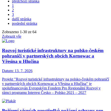
předchozí stránka
1
2
3
další stránka
poslední stránka
Zobrazeno
1
-
30
ze 64
Zobrazit vše
Rozvoj turistické infrastruktury na polsko-českém
pohraničí v partnerských obcích Kornowac a
Vřesina u Hlučína
Datum:
13. 7. 2026
Projekt "Rozvoj turistické infrastruktury na polsko-českém pohraničí
v partnerských obcích Kornowac a Vřesina u Hlučína" je
spolufinancován Evropským Fondem Pro Regionální Rozvoj v
rámci programu Interreg Česko – Polsko 2021 – 2027
Pořízení věcných prostředků požární ochrany pro