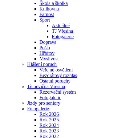
Škola a školka
Knihovna
Farnost
Sport
Aktuálně
TJ Vřesina
Fotogalerie
Doprava
Pošta
Hřbitov
Myslivost
Hlášení poruch
Veřejné osvětlení
Bezdrátový rozhlas
Ostatní poruchy
Tělocvična Vřesina
Rezervační systém
Fotogalerie
Jízdy pro seniory
Fotogalerie
Rok 2026
Rok 2025
Rok 2024
Rok 2023
Rok 2022