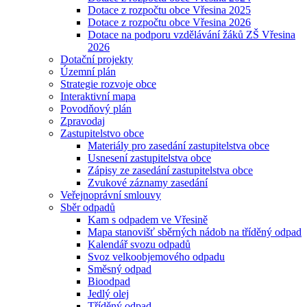
Dotace z rozpočtu obce Vřesina 2025
Dotace z rozpočtu obce Vřesina 2026
Dotace na podporu vzdělávání žáků ZŠ Vřesina
2026
Dotační projekty
Územní plán
Strategie rozvoje obce
Interaktivní mapa
Povodňový plán
Zpravodaj
Zastupitelstvo obce
Materiály pro zasedání zastupitelstva obce
Usnesení zastupitelstva obce
Zápisy ze zasedání zastupitelstva obce
Zvukové záznamy zasedání
Veřejnoprávní smlouvy
Sběr odpadů
Kam s odpadem ve Vřesině
Mapa stanovišť sběrných nádob na tříděný odpad
Kalendář svozu odpadů
Svoz velkoobjemového odpadu
Směsný odpad
Bioodpad
Jedlý olej
Tříděný odpad