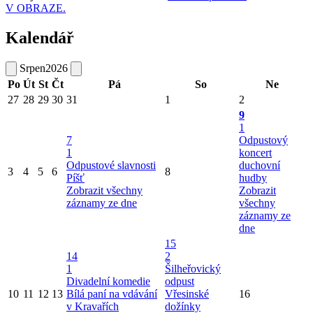
V OBRAZE.
Kalendář
Srpen
2026
Po
Út
St
Čt
Pá
So
Ne
27
28
29
30
31
1
2
9
1
7
Odpustový
1
koncert
Odpustové slavnosti
duchovní
3
4
5
6
8
Píšť
hudby
Zobrazit všechny
Zobrazit
záznamy ze dne
všechny
záznamy ze
dne
15
14
2
1
Šilheřovický
Divadelní komedie
odpust
10
11
12
13
Bílá paní na vdávání
Vřesinské
16
v Kravařích
dožínky