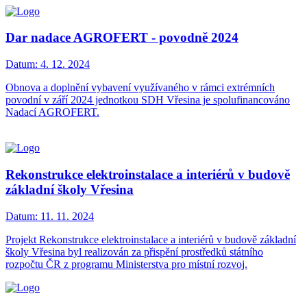
Dar nadace AGROFERT - povodně 2024
Datum:
4. 12. 2024
Obnova a doplnění vybavení využívaného v rámci extrémních
povodní v září 2024 jednotkou SDH Vřesina je spolufinancováno
Nadací AGROFERT.
Rekonstrukce elektroinstalace a interiérů v budově
základní školy Vřesina
Datum:
11. 11. 2024
Projekt Rekonstrukce elektroinstalace a interiérů v budově základní
školy Vřesina byl realizován za přispění prostředků státního
rozpočtu ČR z programu Ministerstva pro místní rozvoj.