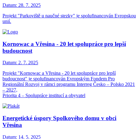
Datum:
28. 7. 2025
Projekt "Parkoviště u naučné stezky" je spolufinancován Evropskou
unií.
Kornowac a Vřesina - 20 let spolupráce pro lepší
budoucnost
Datum:
2. 7. 2025
Projekt "Kornowac a Vřesina - 20 let spolupráce pro lepší
budoucnost" je spolufinancován Evropským Fondem Pro
Regionální Rozvoj v rámci programu Interreg Česko – Polsko 2021
– 2027,
Priorita 4 – Spolupráce institucí a obyvatel
Energetické úspory Spolkového domu v obci
Vřesina
Datum:
14. 5. 2025