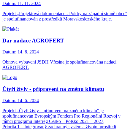
Datum:
11. 11. 2024
Projekt „Projektová dokumentace - Poldry na západní straně obce“
je spolufinancován z prostředků Moravskoslezského kraje.
Dar nadace AGROFERT
Datum:
14. 6. 2024
Obnova vybavení JSDH Vřesina je spolufinancována nadací
AGROFERT.
Čtyři živly - připravení na změnu klimatu
Datum:
14. 6. 2024
Projekt „Čtyři živly – připraveni na změnu klimatu“ je
spolufinancován Evropským Fondem Pro Regionální Rozvoj v
rámci programu Interreg Česko – Polsko 2021 – 2027,
Priorita 1 – Integrovaný záchranný systém a životní prostředí