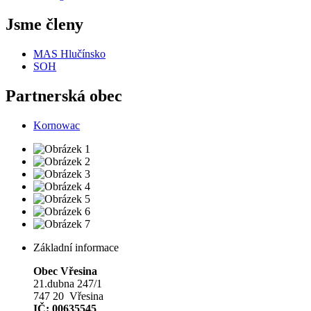
Jsme členy
MAS Hlučínsko
SOH
Partnerská obec
Kornowac
Základní informace
Obec Vřesina
21.dubna 247/1
747 20 Vřesina
IČ: 00635545