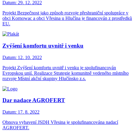
Datum:
29. 12. 2022
Projekt Bezpečnost jako způsob rozvoje přeshraniční spolupráce v
obci Kornowac a obci Vřesina u Hlučína je financován z prostředků
EU.
Zvýšení komfortu uvnitř i venku
Datum:
12. 10. 2022
Projekt Zvýšení komfortu uvnitř i venku je spolufinancován
Evropskou unií. Realizace Strategie komunitně vedeného místního
rozvoje Místní akční skupiny Hlučínsko z.s.
Dar nadace AGROFERT
Datum:
17. 8. 2022
Obnova vybavení JSDH Vřesina je spolufinancována nadací
AGROFERT.