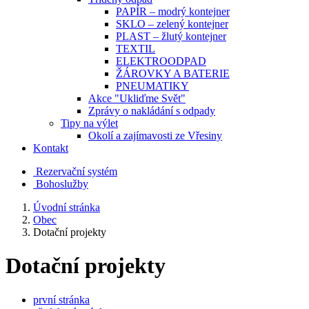
PAPÍR – modrý kontejner
SKLO – zelený kontejner
PLAST – žlutý kontejner
TEXTIL
ELEKTROODPAD
ŽÁROVKY A BATERIE
PNEUMATIKY
Akce "Ukliďme Svět"
Zprávy o nakládání s odpady
Tipy na výlet
Okolí a zajímavosti ze Vřesiny
Kontakt
Rezervační systém
Bohoslužby
Úvodní stránka
Obec
Dotační projekty
Dotační projekty
první stránka