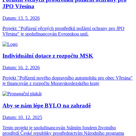
JPO Vřesina
Datum:
13. 5. 2026
Projekt: "Pořízení věcných prostředků požární ochrany pro JPO
Vřesina" je spolufinancován Evropskou unií.
Individuální dotace z rozpočtu MSK
Datum:
16. 2. 2026
Projekt "Pořízení nového dopravního automobilu pro obec Vřesina"
je financován z rozpočtu Moravskoslezského kraje
Aby se nám lépe BYLO na zahradě
Datum:
10. 12. 2025
Tento projekt je spolufinancován Státním fondem životního
prostředí České republiky prostřednictvím Národního programu