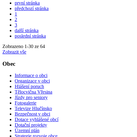
první stránka
předchozí stránka
1
2
3
další stránka
poslední stránka
Zobrazeno
1
-
30
ze 64
Zobrazit vše
Obec
Informace o obci
Organizace v obci
Hlášení poruch
Tělocvična Vřesina
Jízdy pro seniory
Fotogalerie
Televize Hlučínsko
Bezpečnost v obci
Dotace vyhlášené obcí
Dotační projekty
Územní plán
Strategie rozvoje obce