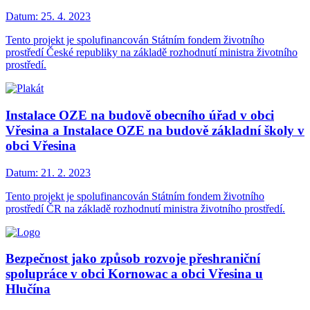
Datum:
25. 4. 2023
Tento projekt je spolufinancován Státním fondem životního
prostředí České republiky na základě rozhodnutí ministra životního
prostředí.
Instalace OZE na budově obecního úřad v obci
Vřesina a Instalace OZE na budově základní školy v
obci Vřesina
Datum:
21. 2. 2023
Tento projekt je spolufinancován Státním fondem životního
prostředí ČR na základě rozhodnutí ministra životního prostředí.
Bezpečnost jako způsob rozvoje přeshraniční
spolupráce v obci Kornowac a obci Vřesina u
Hlučína