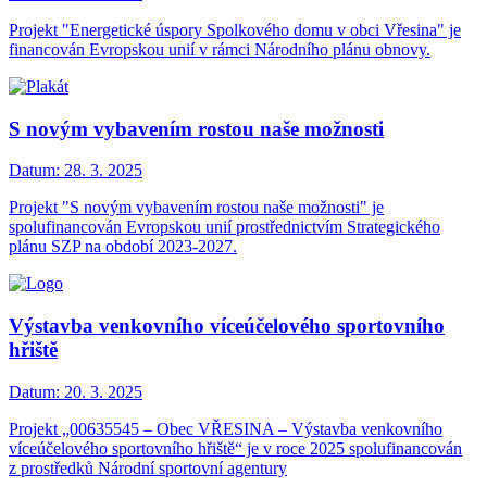
Projekt "Energetické úspory Spolkového domu v obci Vřesina" je
financován Evropskou unií v rámci Národního plánu obnovy.
S novým vybavením rostou naše možnosti
Datum:
28. 3. 2025
Projekt "S novým vybavením rostou naše možnosti" je
spolufinancován Evropskou unií prostřednictvím Strategického
plánu SZP na období 2023-2027.
Výstavba venkovního víceúčelového sportovního
hřiště
Datum:
20. 3. 2025
Projekt „00635545 – Obec VŘESINA – Výstavba venkovního
víceúčelového sportovního hřiště“ je v roce 2025 spolufinancován
z prostředků Národní sportovní agentury