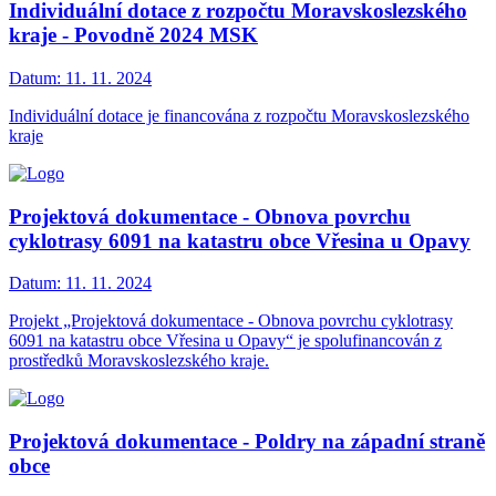
Individuální dotace z rozpočtu Moravskoslezského
kraje - Povodně 2024 MSK
Datum:
11. 11. 2024
Individuální dotace je financována z rozpočtu Moravskoslezského
kraje
Projektová dokumentace - Obnova povrchu
cyklotrasy 6091 na katastru obce Vřesina u Opavy
Datum:
11. 11. 2024
Projekt „Projektová dokumentace - Obnova povrchu cyklotrasy
6091 na katastru obce Vřesina u Opavy“ je spolufinancován z
prostředků Moravskoslezského kraje.
Projektová dokumentace - Poldry na západní straně
obce