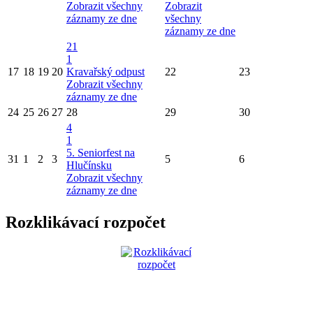
Zobrazit všechny
Zobrazit
záznamy ze dne
všechny
záznamy ze dne
21
1
17
18
19
20
Kravařský odpust
22
23
Zobrazit všechny
záznamy ze dne
24
25
26
27
28
29
30
4
1
5. Seniorfest na
31
1
2
3
5
6
Hlučínsku
Zobrazit všechny
záznamy ze dne
Rozklikávací rozpočet