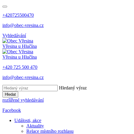
+420725500470
info@obec-vresina.cz
Vyhledávání
Vřesina
u Hlučína
Vřesina
u Hlučína
+420 725 500 470
info@obec-vresina.cz
Hledaný výraz
Hledat
rozšířené vyhledávání
Facebook
Události, akce
Aktuality
Relace místního rozhlasu