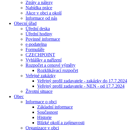
Ztráty a nálezy
Nabídka práce
Akce v obci a okolí
Informace od nás
Obecní úřad
Úřední deska
Úřední hodiny
Povinné informace
e-podatelna
Formuláře
CZECHPOINT
Vyhlášky a nařízení
Rozpočet a cenové výměry
Rozklikávací rozpočet
Veřejné zakázky
Veřejný profil zadavatele - zakázky do 17.7.2024
Veřejný profil zadavatele - NEN - od 17.7.2024
Životní situace
Obec
Informace o obci
Základní informace
Současnost
Historie
Blízké okolí a zajímavosti
Organizace v obci