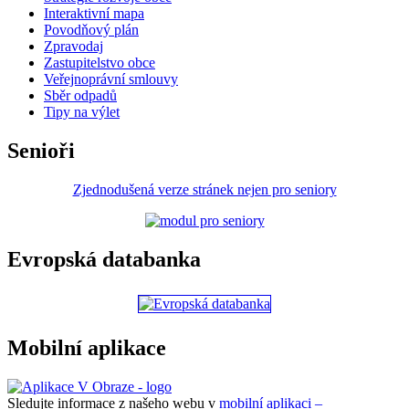
Interaktivní mapa
Povodňový plán
Zpravodaj
Zastupitelstvo obce
Veřejnoprávní smlouvy
Sběr odpadů
Tipy na výlet
Senioři
Zjednodušená verze stránek nejen pro seniory
Evropská databanka
Mobilní aplikace
Sledujte informace z našeho webu v
mobilní aplikaci –