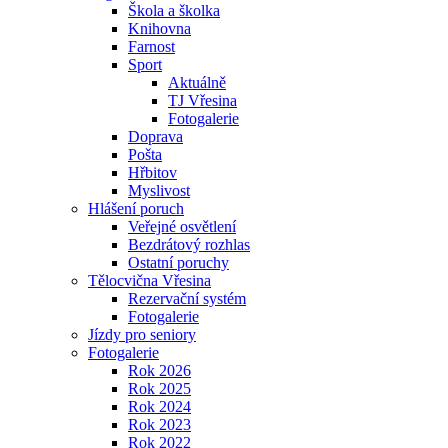
Škola a školka
Knihovna
Farnost
Sport
Aktuálně
TJ Vřesina
Fotogalerie
Doprava
Pošta
Hřbitov
Myslivost
Hlášení poruch
Veřejné osvětlení
Bezdrátový rozhlas
Ostatní poruchy
Tělocvična Vřesina
Rezervační systém
Fotogalerie
Jízdy pro seniory
Fotogalerie
Rok 2026
Rok 2025
Rok 2024
Rok 2023
Rok 2022