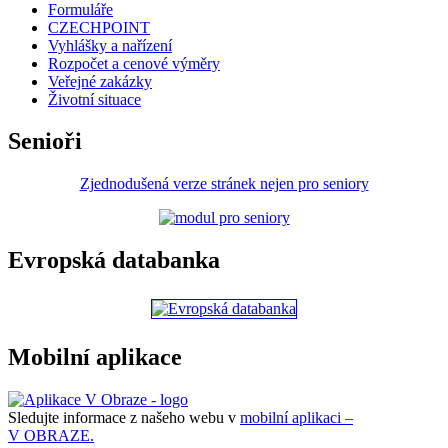
Formuláře
CZECHPOINT
Vyhlášky a nařízení
Rozpočet a cenové výměry
Veřejné zakázky
Životní situace
Senioři
Zjednodušená verze stránek nejen pro seniory
Evropská databanka
Mobilní aplikace
Sledujte informace z našeho webu v
mobilní aplikaci –
V OBRAZE.