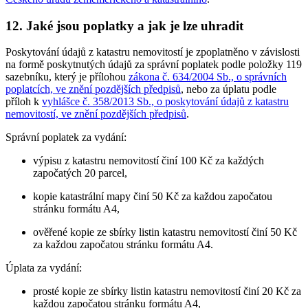
12. Jaké jsou poplatky a jak je lze uhradit
Poskytování údajů z katastru nemovitostí je zpoplatněno v závislosti
na formě poskytnutých údajů za správní poplatek podle položky 119
sazebníku, který je přílohou
zákona č. 634/2004 Sb., o správních
poplatcích, ve znění pozdějších předpisů
, nebo za úplatu podle
příloh k
vyhlášce č. 358/2013 Sb., o poskytování údajů z katastru
nemovitostí, ve znění pozdějších předpisů
.
Správní poplatek za vydání:
výpisu z katastru nemovitostí činí 100 Kč za každých
započatých 20 parcel,
kopie katastrální mapy činí 50 Kč za každou započatou
stránku formátu A4,
ověřené kopie ze sbírky listin katastru nemovitostí činí 50 Kč
za každou započatou stránku formátu A4.
Úplata za vydání:
prosté kopie ze sbírky listin katastru nemovitostí činí 20 Kč za
každou započatou stránku formátu A4,