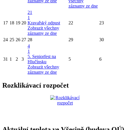
záznamy ze dne
všechny
záznamy ze dne
21
1
17
18
19
20
Kravařský odpust
22
23
Zobrazit všechny
záznamy ze dne
24
25
26
27
28
29
30
4
1
5. Seniorfest na
31
1
2
3
5
6
Hlučínsku
Zobrazit všechny
záznamy ze dne
Rozklikávací rozpočet
Aktuální teplota ve Vřesině (budova OÚ)