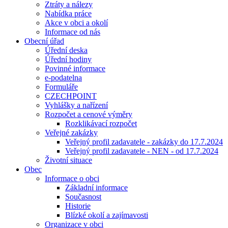
Ztráty a nálezy
Nabídka práce
Akce v obci a okolí
Informace od nás
Obecní úřad
Úřední deska
Úřední hodiny
Povinné informace
e-podatelna
Formuláře
CZECHPOINT
Vyhlášky a nařízení
Rozpočet a cenové výměry
Rozklikávací rozpočet
Veřejné zakázky
Veřejný profil zadavatele - zakázky do 17.7.2024
Veřejný profil zadavatele - NEN - od 17.7.2024
Životní situace
Obec
Informace o obci
Základní informace
Současnost
Historie
Blízké okolí a zajímavosti
Organizace v obci