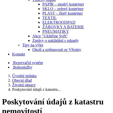
PAPÍR – modrý kontejner
SKLO – zelený kontejner
PLAST – žlutý kontejner
TEXTIL
ELEKTROODPAD
ŽÁROVKY A BATERIE
PNEUMATIKY
Akce "Ukliďme Svět"
Zprávy o nakládání s odpady
Tipy na výlet
Okolí a zajímavosti ze Vřesiny
Kontakt
Rezervační systém
Bohoslužby
Úvodní stránka
Obecní úřad
Životní situace
Poskytování údajů z katastru...
Poskytování údajů z katastru
nemovitostí