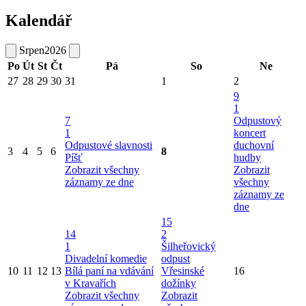
Kalendář
Srpen
2026
Po
Út
St
Čt
Pá
So
Ne
27
28
29
30
31
1
2
9
1
7
Odpustový
1
koncert
Odpustové slavnosti
duchovní
3
4
5
6
8
Píšť
hudby
Zobrazit všechny
Zobrazit
záznamy ze dne
všechny
záznamy ze
dne
15
14
2
1
Šilheřovický
Divadelní komedie
odpust
10
11
12
13
Bílá paní na vdávání
Vřesinské
16
v Kravařích
dožínky
Zobrazit všechny
Zobrazit