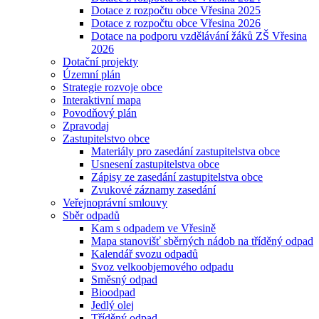
Dotace z rozpočtu obce Vřesina 2025
Dotace z rozpočtu obce Vřesina 2026
Dotace na podporu vzdělávání žáků ZŠ Vřesina
2026
Dotační projekty
Územní plán
Strategie rozvoje obce
Interaktivní mapa
Povodňový plán
Zpravodaj
Zastupitelstvo obce
Materiály pro zasedání zastupitelstva obce
Usnesení zastupitelstva obce
Zápisy ze zasedání zastupitelstva obce
Zvukové záznamy zasedání
Veřejnoprávní smlouvy
Sběr odpadů
Kam s odpadem ve Vřesině
Mapa stanovišť sběrných nádob na tříděný odpad
Kalendář svozu odpadů
Svoz velkoobjemového odpadu
Směsný odpad
Bioodpad
Jedlý olej
Tříděný odpad