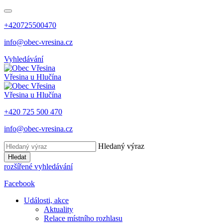
+420725500470
info@obec-vresina.cz
Vyhledávání
Vřesina
u Hlučína
Vřesina
u Hlučína
+420 725 500 470
info@obec-vresina.cz
Hledaný výraz
Hledat
rozšířené vyhledávání
Facebook
Události, akce
Aktuality
Relace místního rozhlasu