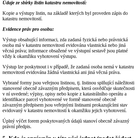
Údaje ze sbírky listin katastru nemovitostí:
Kopie a výstupy listin, na základě kterých byl proveden zápis do
katastru nemovitostí.
Evidence práv pro osobu:
Výstup obsahující informaci, zda zadaná fyzická nebo právnická
osoba má v katastru nemovitostí evidována vlastnická nebo jiná
věcná práva; informace obsažené ve výstupní sestavě jsou platné
vždy k okamžiku vyhotovení výstupu.
Výstup lze poskytnout i v případě, že zadaná osoba nemá v katastru
nemovitostí evidována žádná vlastnická ani jiná věcná práva.
Vybrané formy jsou veřejnou listinou, tj. listinou splňující náležitosti
stanovené obecně závazným předpisem, která osvědčuje skutečnosti
v ní uvedené; výpisy, opisy nebo kopie z katastrálního operátu a
identifikace parcel vyhotovené ve formě stanovené obecně
závazným předpisem jsou veřejnými listinami prokazujícími stav
evidovaný v katastru nemovitostí k okamžiku jejich vyhotovení.
Úplný výčet forem poskytovaných údajů stanoví obecně závazný
právní předpis.