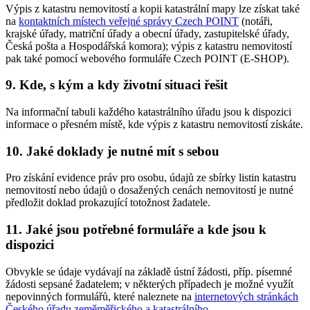
Výpis z katastru nemovitostí a kopii katastrální mapy lze získat také
na
kontaktních místech veřejné správy Czech POINT
(notáři,
krajské úřady, matriční úřady a obecní úřady, zastupitelské úřady,
Česká pošta a Hospodářská komora); výpis z katastru nemovitostí
pak také pomocí webového formuláře Czech POINT (E-SHOP).
9. Kde, s kým a kdy životní situaci řešit
Na informační tabuli každého katastrálního úřadu jsou k dispozici
informace o přesném místě, kde výpis z katastru nemovitostí získáte.
10. Jaké doklady je nutné mít s sebou
Pro získání evidence práv pro osobu, údajů ze sbírky listin katastru
nemovitostí nebo údajů o dosažených cenách nemovitostí je nutné
předložit doklad prokazující totožnost žadatele.
11. Jaké jsou potřebné formuláře a kde jsou k
dispozici
Obvykle se údaje vydávají na základě ústní žádosti, příp. písemné
žádosti sepsané žadatelem; v některých případech je možné využít
nepovinných formulářů, které naleznete na
internetových stránkách
Českého úřadu zeměměřického a katastrálního
.