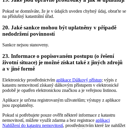
Pokud se domníváte, že je v údajích uveden chybný údaj, obraťte se
na příslušný katastrální úřad.
20. Jaké sankce mohou být uplatněny v případě
nedodržení povinností
Sankce nejsou stanoveny.
23. Informace o popisovaném postupu (o řešení
životní situace) je možné získat také z jiných zdrojů
a v jiné formě
Elektronicky prostřednictvím
aplikace Dálkový přístup
; výpis z
katastru nemovitostí získaný dálkovým přístupem v elektronické
podobě je opatřen elektronickou značkou a je veřejnou listinou.
Aplikace je určena registrovaným uživatelům; výstupy z aplikace
jsou zpoplatněny.
Pokud si potřebujete pouze ověřit některé informace z katastru
nemovitostí, můžete využít zdarma a bez registrace
aplikaci
Nahlížení do katastru nemovitostí
, prostřednictvím které lze nahlížet