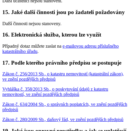
Další účastníci nejsou stanoveni.
15. Jaké další činnosti jsou po žadateli požadovány
Další činnosti nejsou stanoveny.
16. Elektronická služba, kterou lze využít
Případný dotaz můžete zaslat na
e-mailovou adresu příslušného
katastrálního úřadu
.
17. Podle kterého právního předpisu se postupuje
Zákon č. 256/2013 Sb., o katastru nemovitostí (katastrální zákon),
ve znění pozdějších předpisů
Vyhláška č. 358/2013 Sb., o poskytování údajů z katastru
nemovitostí, ve znění pozdějších předpisů
Zákon č. 634/2004 Sb., o správních poplatcích, ve znění pozdějších
předpisů
Zákon č. 280/2009 Sb., daňový řád, ve znění pozdějších předpisů
19. Jaké jsou opravné prostředky a jak se uplatňují