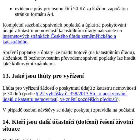
evidence práv pro osobu činí 50 Kč za každou započatou
stránku formátu A4.
Kompletní sazebník správních poplatků a úplat za poskytování
údajů z katastru nemovitostí katastrálními úřady naleznete na
internetových stránkách Českého úřadu zeměměřického a
katastrálního
.
Správní poplatky a úplaty lze hradit hotově (na katastrálním úřadu),
složenkou či bezhotovostním převodem; správní poplatky lze hradit
také kolkovými známkami.
13. Jaké jsou lhůty pro vyřízení
Lhůta pro vyřízení žádostí o poskytnutí údajů z katastru nemovitostí
je 30 dnů (podle
§ 22 vyhlášky č. 358/2013 Sb., o poskytování
údajů z katastru nemovitostí, ve znění pozdějších předpisů
).
V případě osobní návštěvy se údaje poskytují zpravidla na počkání.
14. Kteří jsou další účastníci (dotčení) řešení životní
situace