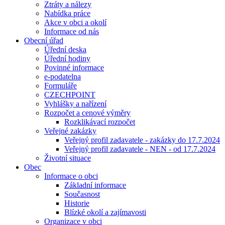
Ztráty a nálezy
Nabídka práce
Akce v obci a okolí
Informace od nás
Obecní úřad
Úřední deska
Úřední hodiny
Povinné informace
e-podatelna
Formuláře
CZECHPOINT
Vyhlášky a nařízení
Rozpočet a cenové výměry
Rozklikávací rozpočet
Veřejné zakázky
Veřejný profil zadavatele - zakázky do 17.7.2024
Veřejný profil zadavatele - NEN - od 17.7.2024
Životní situace
Obec
Informace o obci
Základní informace
Současnost
Historie
Blízké okolí a zajímavosti
Organizace v obci