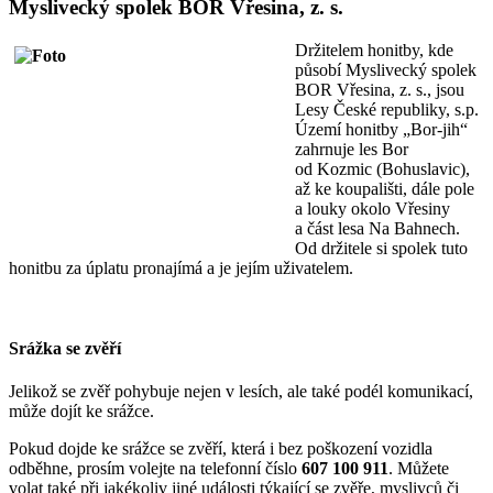
Myslivecký spolek BOR Vřesina, z. s.
Držitelem honitby, kde
působí Myslivecký spolek
BOR Vřesina, z. s., jsou
Lesy České republiky, s.p.
Území honitby „Bor-jih“
zahrnuje les Bor
od Kozmic (Bohuslavic),
až ke koupališti, dále pole
a louky okolo Vřesiny
a část lesa Na Bahnech.
Od držitele si spolek tuto
honitbu za úplatu pronajímá a je jejím uživatelem.
Srážka se zvěří
Jelikož se zvěř pohybuje nejen v lesích, ale také podél komunikací,
může dojít ke srážce.
Pokud dojde ke srážce se zvěří, která i bez poškození vozidla
odběhne, prosím volejte na telefonní číslo
607 100 911
. Můžete
volat také při jakékoliv jiné události týkající se zvěře, myslivců či