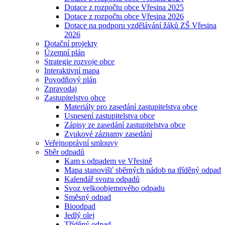
Dotace z rozpočtu obce Vřesina 2025
Dotace z rozpočtu obce Vřesina 2026
Dotace na podporu vzdělávání žáků ZŠ Vřesina
2026
Dotační projekty
Územní plán
Strategie rozvoje obce
Interaktivní mapa
Povodňový plán
Zpravodaj
Zastupitelstvo obce
Materiály pro zasedání zastupitelstva obce
Usnesení zastupitelstva obce
Zápisy ze zasedání zastupitelstva obce
Zvukové záznamy zasedání
Veřejnoprávní smlouvy
Sběr odpadů
Kam s odpadem ve Vřesině
Mapa stanovišť sběrných nádob na tříděný odpad
Kalendář svozu odpadů
Svoz velkoobjemového odpadu
Směsný odpad
Bioodpad
Jedlý olej
Tříděný odpad