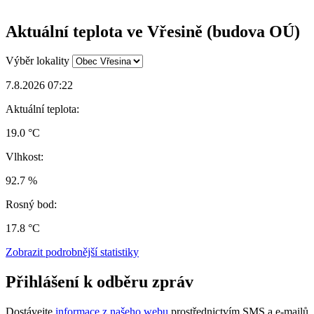
Aktuální teplota ve Vřesině (budova OÚ)
Výběr lokality
7.8.2026 07:22
Aktuální teplota:
19.0 °C
Vlhkost:
92.7 %
Rosný bod:
17.8 °C
Zobrazit podrobnější statistiky
Přihlášení k odběru zpráv
Dostávejte
informace z našeho webu
prostřednictvím SMS a e-mailů