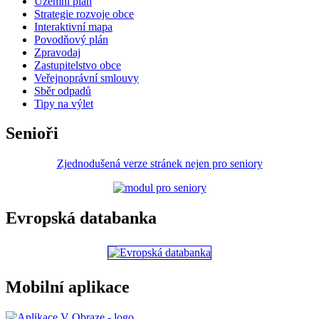
Územní plán
Strategie rozvoje obce
Interaktivní mapa
Povodňový plán
Zpravodaj
Zastupitelstvo obce
Veřejnoprávní smlouvy
Sběr odpadů
Tipy na výlet
Senioři
Zjednodušená verze stránek nejen pro seniory
Evropská databanka
Mobilní aplikace