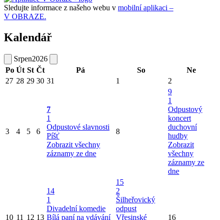
Sledujte informace z našeho webu v
mobilní aplikaci –
V OBRAZE.
Kalendář
Srpen
2026
Po
Út
St
Čt
Pá
So
Ne
27
28
29
30
31
1
2
9
1
7
Odpustový
1
koncert
Odpustové slavnosti
duchovní
3
4
5
6
8
Píšť
hudby
Zobrazit všechny
Zobrazit
záznamy ze dne
všechny
záznamy ze
dne
15
14
2
1
Šilheřovický
Divadelní komedie
odpust
10
11
12
13
Bílá paní na vdávání
Vřesinské
16