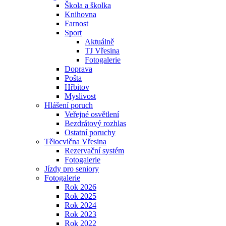
Škola a školka
Knihovna
Farnost
Sport
Aktuálně
TJ Vřesina
Fotogalerie
Doprava
Pošta
Hřbitov
Myslivost
Hlášení poruch
Veřejné osvětlení
Bezdrátový rozhlas
Ostatní poruchy
Tělocvična Vřesina
Rezervační systém
Fotogalerie
Jízdy pro seniory
Fotogalerie
Rok 2026
Rok 2025
Rok 2024
Rok 2023
Rok 2022