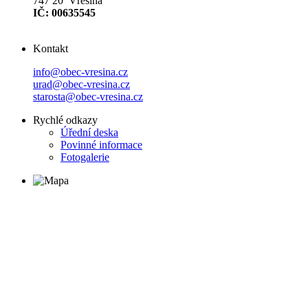
747 20 Vřesina
IČ: 00635545
Kontakt
info@obec-vresina.cz
urad@obec-vresina.cz
starosta@obec-vresina.cz
Rychlé odkazy
Úřední deska
Povinné informace
Fotogalerie