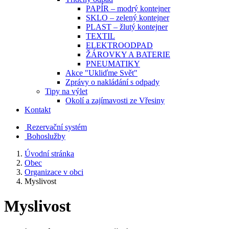
PAPÍR – modrý kontejner
SKLO – zelený kontejner
PLAST – žlutý kontejner
TEXTIL
ELEKTROODPAD
ŽÁROVKY A BATERIE
PNEUMATIKY
Akce "Ukliďme Svět"
Zprávy o nakládání s odpady
Tipy na výlet
Okolí a zajímavosti ze Vřesiny
Kontakt
Rezervační systém
Bohoslužby
Úvodní stránka
Obec
Organizace v obci
Myslivost
Myslivost