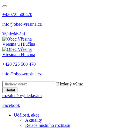
+420725500470
info@obec-vresina.cz
Vyhledávání
Vřesina
u Hlučína
Vřesina
u Hlučína
+420 725 500 470
info@obec-vresina.cz
Hledaný výraz
Hledat
rozšířené vyhledávání
Facebook
Události, akce
Aktuality
Relace místního rozhlasu