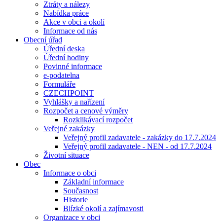
Ztráty a nálezy
Nabídka práce
Akce v obci a okolí
Informace od nás
Obecní úřad
Úřední deska
Úřední hodiny
Povinné informace
e-podatelna
Formuláře
CZECHPOINT
Vyhlášky a nařízení
Rozpočet a cenové výměry
Rozklikávací rozpočet
Veřejné zakázky
Veřejný profil zadavatele - zakázky do 17.7.2024
Veřejný profil zadavatele - NEN - od 17.7.2024
Životní situace
Obec
Informace o obci
Základní informace
Současnost
Historie
Blízké okolí a zajímavosti
Organizace v obci