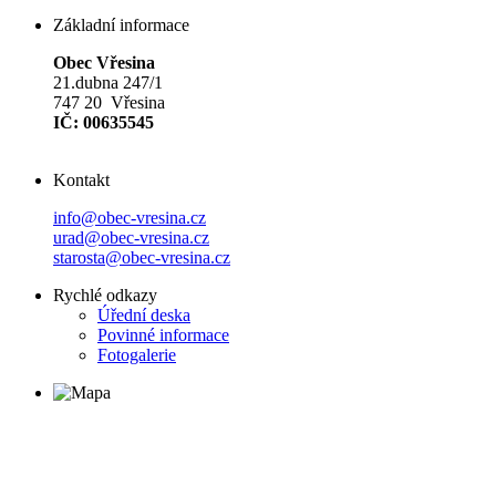
Základní informace
Obec Vřesina
21.dubna 247/1
747 20 Vřesina
IČ: 00635545
Kontakt
info@obec-vresina.cz
urad@obec-vresina.cz
starosta@obec-vresina.cz
Rychlé odkazy
Úřední deska
Povinné informace
Fotogalerie