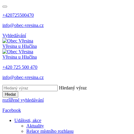
+420725500470
info@obec-vresina.cz
Vyhledávání
Vřesina
u Hlučína
Vřesina
u Hlučína
+420 725 500 470
info@obec-vresina.cz
Hledaný výraz
Hledat
rozšířené vyhledávání
Facebook
Události, akce
Aktuality
Relace místního rozhlasu