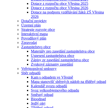
Dotace z rozpočtu obce Vřesina 2025
Dotace z rozpočtu obce Vřesina 2026
Dotace na podporu vzdělávání žáků ZŠ Vřesina
2026
Dotační projekty
Územní plán
Strategie rozvoje obce
Interaktivní mapa
Povodňový plán
Zpravodaj
Zastupitelstvo obce
Materiály pro zasedání zastupitelstva obce
Usnesení zastupitelstva obce
Zápisy ze zasedání zastupitelstva obce
Zvukové záznamy zasedání
Veřejnoprávní smlouvy
Sběr odpadů
Kam s odpadem ve Vřesině
Mapa stanovišť sběrných nádob na tříděný odpad
Kalendář svozu odpadů
Svoz velkoobjemového odpadu
Směsný odpad
Bioodpad
Jedlý olej
Tříděný odpad