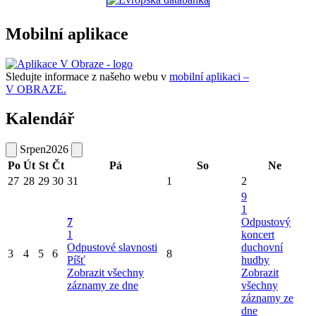
Mobilní aplikace
Sledujte informace z našeho webu v
mobilní aplikaci –
V OBRAZE.
Kalendář
Srpen
2026
Po
Út
St
Čt
Pá
So
Ne
27
28
29
30
31
1
2
9
1
7
Odpustový
1
koncert
Odpustové slavnosti
duchovní
3
4
5
6
8
Píšť
hudby
Zobrazit všechny
Zobrazit
záznamy ze dne
všechny
záznamy ze
dne