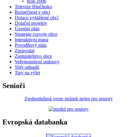
Rok 2006
Televize Hlučínsko
Bezpečnost v obci
Dotace vyhlášené obcí
Dotační projekty
Územní plán
Strategie rozvoje obce
Interaktivní mapa
Povodňový plán
Zpravodaj
Zastupitelstvo obce
Veřejnoprávní smlouvy
Sběr odpadů
Tipy na výlet
Senioři
Zjednodušená verze stránek nejen pro seniory
Evropská databanka