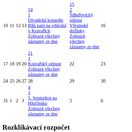
15
14
2
1
Šilheřovický
Divadelní komedie
odpust
10
11
12
13
Bílá paní na vdávání
Vřesinské
16
v Kravařích
dožínky
Zobrazit všechny
Zobrazit
záznamy ze dne
všechny
záznamy ze dne
21
1
17
18
19
20
Kravařský odpust
22
23
Zobrazit všechny
záznamy ze dne
24
25
26
27
28
29
30
4
1
5. Seniorfest na
31
1
2
3
5
6
Hlučínsku
Zobrazit všechny
záznamy ze dne
Rozklikávací rozpočet