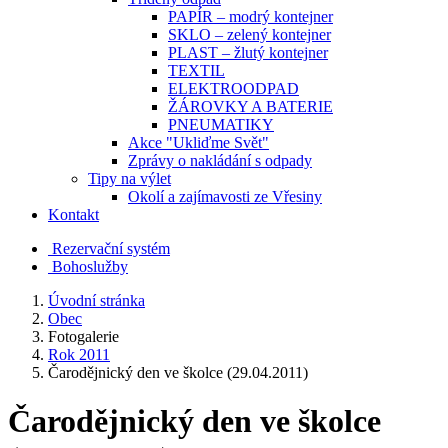
PAPÍR – modrý kontejner
SKLO – zelený kontejner
PLAST – žlutý kontejner
TEXTIL
ELEKTROODPAD
ŽÁROVKY A BATERIE
PNEUMATIKY
Akce "Ukliďme Svět"
Zprávy o nakládání s odpady
Tipy na výlet
Okolí a zajímavosti ze Vřesiny
Kontakt
Rezervační systém
Bohoslužby
Úvodní stránka
Obec
Fotogalerie
Rok 2011
Čarodějnický den ve školce (29.04.2011)
Čarodějnický den ve školce