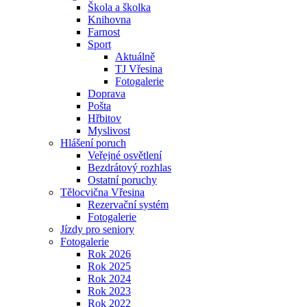
Škola a školka
Knihovna
Farnost
Sport
Aktuálně
TJ Vřesina
Fotogalerie
Doprava
Pošta
Hřbitov
Myslivost
Hlášení poruch
Veřejné osvětlení
Bezdrátový rozhlas
Ostatní poruchy
Tělocvična Vřesina
Rezervační systém
Fotogalerie
Jízdy pro seniory
Fotogalerie
Rok 2026
Rok 2025
Rok 2024
Rok 2023
Rok 2022