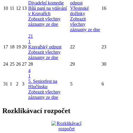
Divadelní komedie
odpust
10
11
12
13
Bílá paní na vdávání
Vřesinské
16
v Kravařích
dožínky
Zobrazit všechny
Zobrazit
záznamy ze dne
všechny
záznamy ze dne
21
1
17
18
19
20
Kravařský odpust
22
23
Zobrazit všechny
záznamy ze dne
24
25
26
27
28
29
30
4
1
5. Seniorfest na
31
1
2
3
5
6
Hlučínsku
Zobrazit všechny
záznamy ze dne
Rozklikávací rozpočet