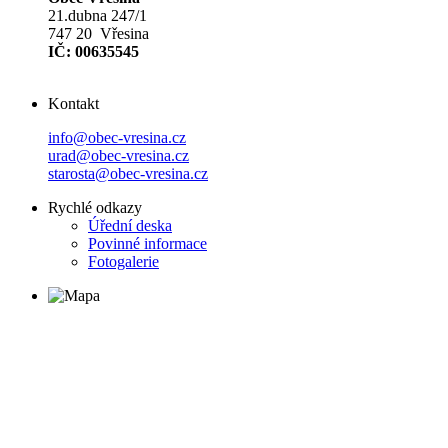
21.dubna 247/1
747 20 Vřesina
IČ: 00635545
Kontakt
info@obec-vresina.cz
urad@obec-vresina.cz
starosta@obec-vresina.cz
Rychlé odkazy
Úřední deska
Povinné informace
Fotogalerie