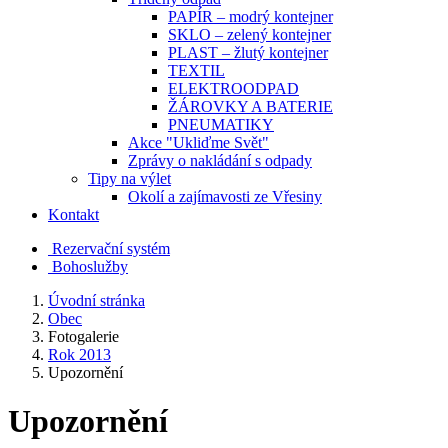
PAPÍR – modrý kontejner
SKLO – zelený kontejner
PLAST – žlutý kontejner
TEXTIL
ELEKTROODPAD
ŽÁROVKY A BATERIE
PNEUMATIKY
Akce "Ukliďme Svět"
Zprávy o nakládání s odpady
Tipy na výlet
Okolí a zajímavosti ze Vřesiny
Kontakt
Rezervační systém
Bohoslužby
Úvodní stránka
Obec
Fotogalerie
Rok 2013
Upozornění
Upozornění