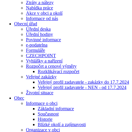
Ztráty a nálezy
Nabídka práce
Akce v obci a okolí
Informace od nás
Obecní úřad
Úřední deska
Úřední hodiny
Povinné informace
e-podatelna
Formuláře
CZECHPOINT
Vyhlášky a nařízení
Rozpočet a cenové výměry
Rozklikávací rozpočet
Veřejné zakázky
Veřejný profil zadavatele - zakázky do 17.7.2024
Veřejný profil zadavatele - NEN - od 17.7.2024
Životní situace
Obec
Informace o obci
Základní informace
Současnost
Historie
Blízké okolí a zajímavosti
Organizace v obci