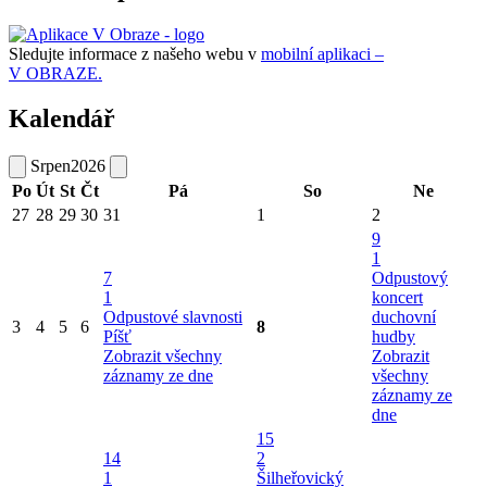
Sledujte informace z našeho webu v
mobilní aplikaci –
V OBRAZE.
Kalendář
Srpen
2026
Po
Út
St
Čt
Pá
So
Ne
27
28
29
30
31
1
2
9
1
7
Odpustový
1
koncert
Odpustové slavnosti
duchovní
3
4
5
6
8
Píšť
hudby
Zobrazit všechny
Zobrazit
záznamy ze dne
všechny
záznamy ze
dne
15
14
2
1
Šilheřovický