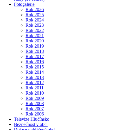
Fotogalerie
Rok 2026
Rok 2025
Rok 2024
Rok 2023
Rok 2022
Rok 2021
Rok 2020
Rok 2019
Rok 2018
Rok 2017
Rok 2016
Rok 2015
Rok 2014
Rok 2013
Rok 2012
Rok 2011
Rok 2010
Rok 2009
Rok 2008
Rok 2007
Rok 2006
Televize Hlučínsko
Bezpečnost v obci
Dotace vyhlášené obcí