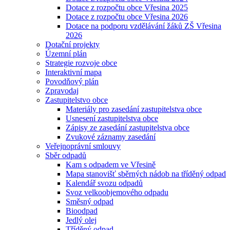
Dotace z rozpočtu obce Vřesina 2025
Dotace z rozpočtu obce Vřesina 2026
Dotace na podporu vzdělávání žáků ZŠ Vřesina
2026
Dotační projekty
Územní plán
Strategie rozvoje obce
Interaktivní mapa
Povodňový plán
Zpravodaj
Zastupitelstvo obce
Materiály pro zasedání zastupitelstva obce
Usnesení zastupitelstva obce
Zápisy ze zasedání zastupitelstva obce
Zvukové záznamy zasedání
Veřejnoprávní smlouvy
Sběr odpadů
Kam s odpadem ve Vřesině
Mapa stanovišť sběrných nádob na tříděný odpad
Kalendář svozu odpadů
Svoz velkoobjemového odpadu
Směsný odpad
Bioodpad
Jedlý olej
Tříděný odpad