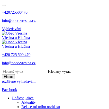
+420725500470
info@obec-vresina.cz
Vyhledávání
Vřesina
u Hlučína
Vřesina
u Hlučína
+420 725 500 470
info@obec-vresina.cz
Hledaný výraz
Hledat
rozšířené vyhledávání
Facebook
Události, akce
Aktuality
Relace místního rozhlasu