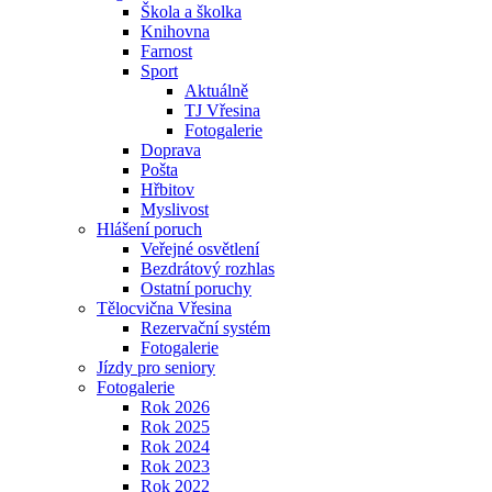
Škola a školka
Knihovna
Farnost
Sport
Aktuálně
TJ Vřesina
Fotogalerie
Doprava
Pošta
Hřbitov
Myslivost
Hlášení poruch
Veřejné osvětlení
Bezdrátový rozhlas
Ostatní poruchy
Tělocvična Vřesina
Rezervační systém
Fotogalerie
Jízdy pro seniory
Fotogalerie
Rok 2026
Rok 2025
Rok 2024
Rok 2023
Rok 2022