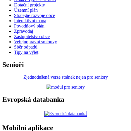
Dotační projekty
Územní plán
Strategie rozvoje obce
Interaktivní mapa
Povodňový plán
Zpravodaj
Zastupitelstvo obce
Veřejnoprávní smlouvy
Sběr odpadů
Tipy na výlet
Senioři
Zjednodušená verze stránek nejen pro seniory
Evropská databanka
Mobilní aplikace