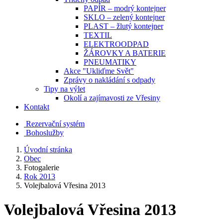
PAPÍR – modrý kontejner
SKLO – zelený kontejner
PLAST – žlutý kontejner
TEXTIL
ELEKTROODPAD
ŽÁROVKY A BATERIE
PNEUMATIKY
Akce "Ukliďme Svět"
Zprávy o nakládání s odpady
Tipy na výlet
Okolí a zajímavosti ze Vřesiny
Kontakt
Rezervační systém
Bohoslužby
Úvodní stránka
Obec
Fotogalerie
Rok 2013
Volejbalová Vřesina 2013
Volejbalová Vřesina 2013