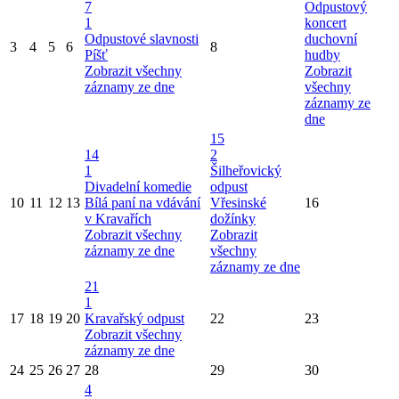
7
Odpustový
1
koncert
Odpustové slavnosti
duchovní
3
4
5
6
8
Píšť
hudby
Zobrazit všechny
Zobrazit
záznamy ze dne
všechny
záznamy ze
dne
15
14
2
1
Šilheřovický
Divadelní komedie
odpust
10
11
12
13
Bílá paní na vdávání
Vřesinské
16
v Kravařích
dožínky
Zobrazit všechny
Zobrazit
záznamy ze dne
všechny
záznamy ze dne
21
1
17
18
19
20
Kravařský odpust
22
23
Zobrazit všechny
záznamy ze dne
24
25
26
27
28
29
30
4