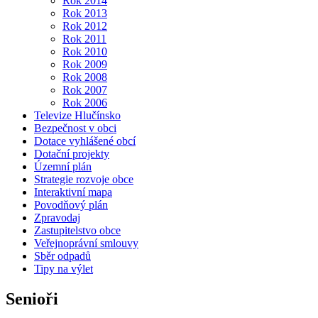
Rok 2014
Rok 2013
Rok 2012
Rok 2011
Rok 2010
Rok 2009
Rok 2008
Rok 2007
Rok 2006
Televize Hlučínsko
Bezpečnost v obci
Dotace vyhlášené obcí
Dotační projekty
Územní plán
Strategie rozvoje obce
Interaktivní mapa
Povodňový plán
Zpravodaj
Zastupitelstvo obce
Veřejnoprávní smlouvy
Sběr odpadů
Tipy na výlet
Senioři