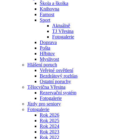
Škola a školka
Knihovna
Farnost
Sport
Aktuálně
TJ Vřesina
Fotogalerie
Doprava
Pošta
Hřbitov
Myslivost
Hlášení poruch
Veřejné osvětlení
Bezdrátový rozhlas
Ostatní poruchy
Tělocvična Vřesina
Rezervační systém
Fotogalerie
Jízdy pro seniory
Fotogalerie
Rok 2026
Rok 2025
Rok 2024
Rok 2023
Rok 2022