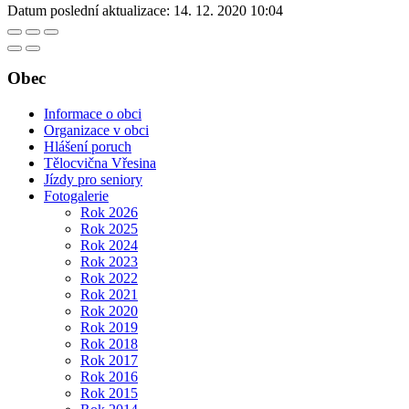
Datum poslední aktualizace:
14. 12. 2020 10:04
Obec
Informace o obci
Organizace v obci
Hlášení poruch
Tělocvična Vřesina
Jízdy pro seniory
Fotogalerie
Rok 2026
Rok 2025
Rok 2024
Rok 2023
Rok 2022
Rok 2021
Rok 2020
Rok 2019
Rok 2018
Rok 2017
Rok 2016
Rok 2015