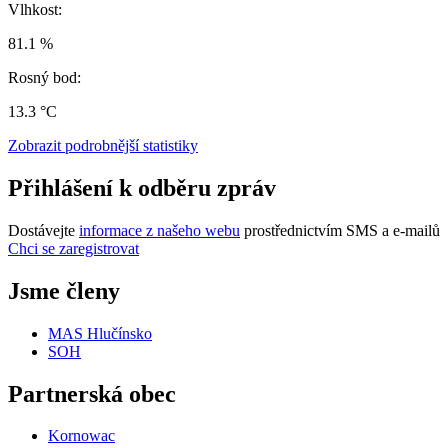
Vlhkost:
81.1 %
Rosný bod:
13.3 °C
Zobrazit podrobnější statistiky
Přihlášení k odběru zpráv
Dostávejte
informace z našeho webu
prostřednictvím SMS a e-mailů
Chci se zaregistrovat
Jsme členy
MAS Hlučínsko
SOH
Partnerská obec
Kornowac