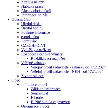
Ztráty a nálezy
Nabídka práce
Akce v obci a okolí
Informace od nás
Obecní úřad
Úřední deska
Úřední hodiny
Povinné informace
e-podatelna
Formuláře
CZECHPOINT
Vyhlášky a nařízení
Rozpočet a cenové výměry
Rozklikávací rozpočet
Veřejné zakázky
Veřejný profil zadavatele - zakázky do 17.7.2024
Veřejný profil zadavatele - NEN - od 17.7.2024
Životní situace
Obec
Informace o obci
Základní informace
Současnost
Historie
Blízké okolí a zajímavosti
Organizace v obci