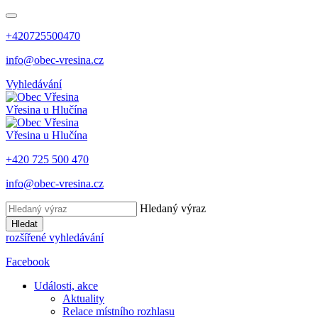
+420725500470
info@obec-vresina.cz
Vyhledávání
Vřesina
u Hlučína
Vřesina
u Hlučína
+420 725 500 470
info@obec-vresina.cz
Hledaný výraz
Hledat
rozšířené vyhledávání
Facebook
Události, akce
Aktuality
Relace místního rozhlasu