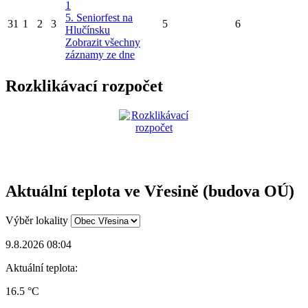
1
5. Seniorfest na
31
1
2
3
5
6
Hlučínsku
Zobrazit všechny
záznamy ze dne
Rozklikávací rozpočet
Aktuální teplota ve Vřesině (budova OÚ)
Výběr lokality
9.8.2026 08:04
Aktuální teplota:
16.5 °C