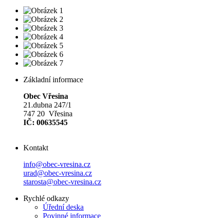
Základní informace
Obec Vřesina
21.dubna 247/1
747 20 Vřesina
IČ: 00635545
Kontakt
info@obec-vresina.cz
urad@obec-vresina.cz
starosta@obec-vresina.cz
Rychlé odkazy
Úřední deska
Povinné informace