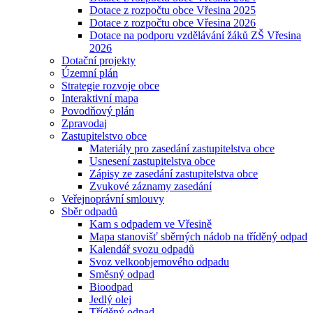
Dotace z rozpočtu obce Vřesina 2025
Dotace z rozpočtu obce Vřesina 2026
Dotace na podporu vzdělávání žáků ZŠ Vřesina
2026
Dotační projekty
Územní plán
Strategie rozvoje obce
Interaktivní mapa
Povodňový plán
Zpravodaj
Zastupitelstvo obce
Materiály pro zasedání zastupitelstva obce
Usnesení zastupitelstva obce
Zápisy ze zasedání zastupitelstva obce
Zvukové záznamy zasedání
Veřejnoprávní smlouvy
Sběr odpadů
Kam s odpadem ve Vřesině
Mapa stanovišť sběrných nádob na tříděný odpad
Kalendář svozu odpadů
Svoz velkoobjemového odpadu
Směsný odpad
Bioodpad
Jedlý olej
Tříděný odpad