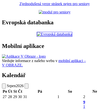
Zjednodušená verze stránek nejen pro seniory
Evropská databanka
Mobilní aplikace
Sledujte informace z našeho webu v
mobilní aplikaci –
V OBRAZE.
Kalendář
Srpen
2026
Po
Út
St
Čt
Pá
So
Ne
27
28
29
30
31
1
2
9
1