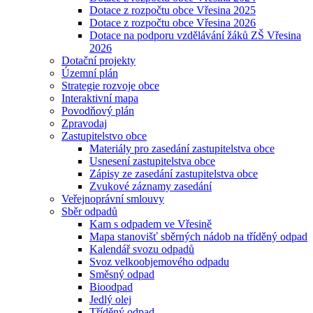
Dotace z rozpočtu obce Vřesina 2025
Dotace z rozpočtu obce Vřesina 2026
Dotace na podporu vzdělávání žáků ZŠ Vřesina
2026
Dotační projekty
Územní plán
Strategie rozvoje obce
Interaktivní mapa
Povodňový plán
Zpravodaj
Zastupitelstvo obce
Materiály pro zasedání zastupitelstva obce
Usnesení zastupitelstva obce
Zápisy ze zasedání zastupitelstva obce
Zvukové záznamy zasedání
Veřejnoprávní smlouvy
Sběr odpadů
Kam s odpadem ve Vřesině
Mapa stanovišť sběrných nádob na tříděný odpad
Kalendář svozu odpadů
Svoz velkoobjemového odpadu
Směsný odpad
Bioodpad
Jedlý olej
Tříděný odpad