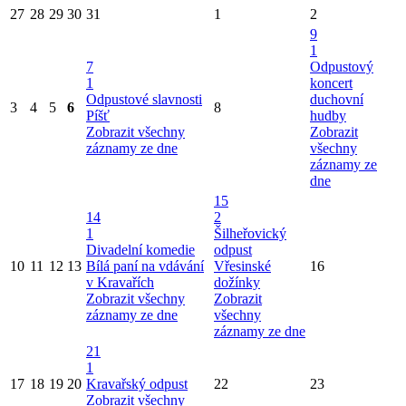
27
28
29
30
31
1
2
9
1
7
Odpustový
1
koncert
Odpustové slavnosti
duchovní
3
4
5
6
8
Píšť
hudby
Zobrazit všechny
Zobrazit
záznamy ze dne
všechny
záznamy ze
dne
15
14
2
1
Šilheřovický
Divadelní komedie
odpust
10
11
12
13
Bílá paní na vdávání
Vřesinské
16
v Kravařích
dožínky
Zobrazit všechny
Zobrazit
záznamy ze dne
všechny
záznamy ze dne
21
1
17
18
19
20
Kravařský odpust
22
23
Zobrazit všechny