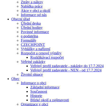
Ztráty a nálezy
Nabídka práce
Akce v obci a okolí
Informace od nás
Obecní úřad
Úřední deska
Úřední hodiny
Povinné informace
e-podatelna
Formuláře
CZECHPOINT
Vyhlášky a nařízení
Rozpočet a cenové výměry
Rozklikávací rozpočet
Veřejné zakázky
Veřejný profil zadavatele - zakázky do 17.7.2024
Veřejný profil zadavatele - NEN - od 17.7.2024
Životní situace
Obec
Informace o obci
Základní informace
Současnost
Historie
Blízké okolí a zajímavosti
Organizace v obci