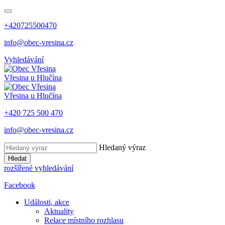
+420725500470
info@obec-vresina.cz
Vyhledávání
Vřesina
u Hlučína
Vřesina
u Hlučína
+420 725 500 470
info@obec-vresina.cz
Hledaný výraz
Hledat
rozšířené vyhledávání
Facebook
Události, akce
Aktuality
Relace místního rozhlasu