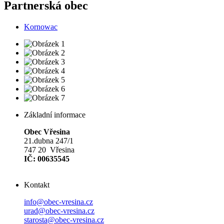
Partnerská obec
Kornowac
Základní informace
Obec Vřesina
21.dubna 247/1
747 20 Vřesina
IČ: 00635545
Kontakt
info@obec-vresina.cz
urad@obec-vresina.cz
starosta@obec-vresina.cz