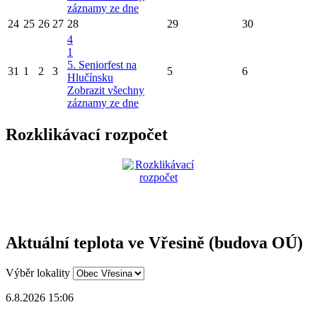
záznamy ze dne
24
25
26
27
28
29
30
4
1
5. Seniorfest na
31
1
2
3
5
6
Hlučínsku
Zobrazit všechny
záznamy ze dne
Rozklikávací rozpočet
Aktuální teplota ve Vřesině (budova OÚ)
Výběr lokality
6.8.2026 15:06