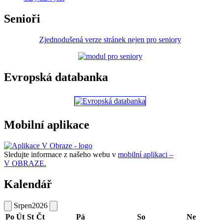
Senioři
Zjednodušená verze stránek nejen pro seniory
Evropská databanka
Mobilní aplikace
Sledujte informace z našeho webu v
mobilní aplikaci –
V OBRAZE.
Kalendář
Srpen
2026
Po
Út
St
Čt
Pá
So
Ne