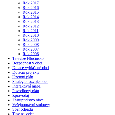
Rok 2017
Rok 2016
Rok 2015
Rok 2014
Rok 2013
Rok 2012
Rok 2011
Rok 2010
Rok 2009
Rok 2008
Rok 2007
Rok 2006
Televize Hlučínsko
Bezpečnost v obci
Dotace vyhlášené obcí
Dotační projekty
Územní plán
Strategie rozvoje obce
Interaktivní mapa
Povodňový plán
Zpravodaj
Zastupitelstvo obce
Veřejnoprávní smlouvy
Sběr odpadů
Tipy na výlet