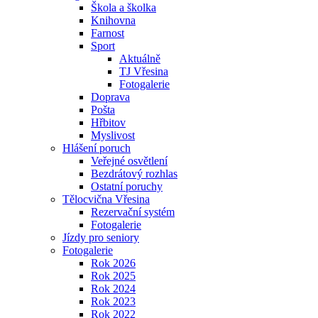
Škola a školka
Knihovna
Farnost
Sport
Aktuálně
TJ Vřesina
Fotogalerie
Doprava
Pošta
Hřbitov
Myslivost
Hlášení poruch
Veřejné osvětlení
Bezdrátový rozhlas
Ostatní poruchy
Tělocvična Vřesina
Rezervační systém
Fotogalerie
Jízdy pro seniory
Fotogalerie
Rok 2026
Rok 2025
Rok 2024
Rok 2023
Rok 2022