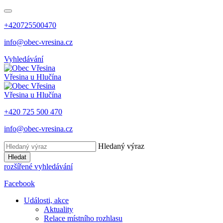
+420725500470
info@obec-vresina.cz
Vyhledávání
Vřesina
u Hlučína
Vřesina
u Hlučína
+420 725 500 470
info@obec-vresina.cz
Hledaný výraz
Hledat
rozšířené vyhledávání
Facebook
Události, akce
Aktuality
Relace místního rozhlasu