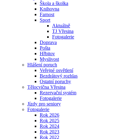
Škola a školka
Knihovna
Farnost
Sport
Aktuálně
TJ Vřesina
Fotogalerie
Doprava
Pošta
Hřbitov
Myslivost
Hlášení poruch
Veřejné osvětlení
Bezdrátový rozhlas
Ostatní poruchy
Tělocvična Vřesina
Rezervační systém
Fotogalerie
Jízdy pro seniory
Fotogalerie
Rok 2026
Rok 2025
Rok 2024
Rok 2023
Rok 2022