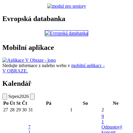
Evropská databanka
Mobilní aplikace
Sledujte informace z našeho webu v
mobilní aplikaci –
V OBRAZE.
Kalendář
Srpen
2026
Po
Út
St
Čt
Pá
So
Ne
27
28
29
30
31
1
2
9
1
7
Odpustový
1
koncert