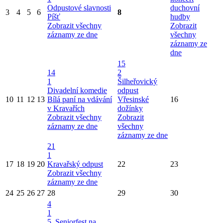
Odpustové slavnosti
duchovní
3
4
5
6
8
Píšť
hudby
Zobrazit všechny
Zobrazit
záznamy ze dne
všechny
záznamy ze
dne
15
14
2
1
Šilheřovický
Divadelní komedie
odpust
10
11
12
13
Bílá paní na vdávání
Vřesinské
16
v Kravařích
dožínky
Zobrazit všechny
Zobrazit
záznamy ze dne
všechny
záznamy ze dne
21
1
17
18
19
20
Kravařský odpust
22
23
Zobrazit všechny
záznamy ze dne
24
25
26
27
28
29
30
4
1
5. Seniorfest na