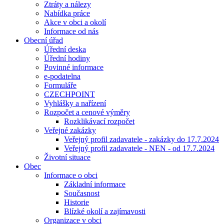
Ztráty a nálezy
Nabídka práce
Akce v obci a okolí
Informace od nás
Obecní úřad
Úřední deska
Úřední hodiny
Povinné informace
e-podatelna
Formuláře
CZECHPOINT
Vyhlášky a nařízení
Rozpočet a cenové výměry
Rozklikávací rozpočet
Veřejné zakázky
Veřejný profil zadavatele - zakázky do 17.7.2024
Veřejný profil zadavatele - NEN - od 17.7.2024
Životní situace
Obec
Informace o obci
Základní informace
Současnost
Historie
Blízké okolí a zajímavosti
Organizace v obci