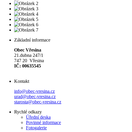
Základní informace
Obec Vřesina
21.dubna 247/1
747 20 Vřesina
IČ: 00635545
Kontakt
info@obec-vresina.cz
urad@obec-vresina.cz
starosta@obec-vresina.cz
Rychlé odkazy
Úřední deska
Povinné informace
Fotogalerie