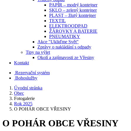
PAPÍR – modrý kontejner
SKLO – zelený kontejner
PLAST – žlutý kontejner
TEXTIL
ELEKTROODPAD
ŽÁROVKY A BATERIE
PNEUMATIKY
Akce "Ukliďme Svět"
Zprávy o nakládání s odpady
Tipy na výlet
Okolí a zajímavosti ze Vřesiny
Kontakt
Rezervační systém
Bohoslužby
Úvodní stránka
Obec
Fotogalerie
Rok 2025
O POHÁR OBCE VŘESINY
O POHÁR OBCE VŘESINY