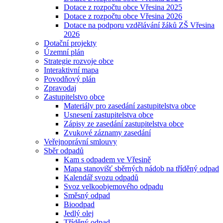
Dotace z rozpočtu obce Vřesina 2025
Dotace z rozpočtu obce Vřesina 2026
Dotace na podporu vzdělávání žáků ZŠ Vřesina
2026
Dotační projekty
Územní plán
Strategie rozvoje obce
Interaktivní mapa
Povodňový plán
Zpravodaj
Zastupitelstvo obce
Materiály pro zasedání zastupitelstva obce
Usnesení zastupitelstva obce
Zápisy ze zasedání zastupitelstva obce
Zvukové záznamy zasedání
Veřejnoprávní smlouvy
Sběr odpadů
Kam s odpadem ve Vřesině
Mapa stanovišť sběrných nádob na tříděný odpad
Kalendář svozu odpadů
Svoz velkoobjemového odpadu
Směsný odpad
Bioodpad
Jedlý olej
Tříděný odpad