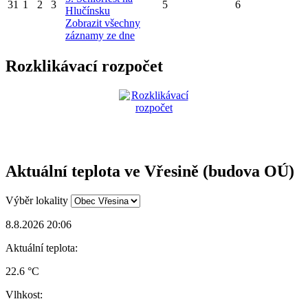
31
1
2
3
5
6
Hlučínsku
Zobrazit všechny
záznamy ze dne
Rozklikávací rozpočet
Aktuální teplota ve Vřesině (budova OÚ)
Výběr lokality
8.8.2026 20:06
Aktuální teplota:
22.6 °C
Vlhkost: