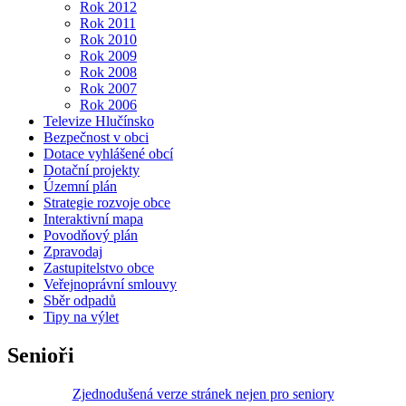
Rok 2012
Rok 2011
Rok 2010
Rok 2009
Rok 2008
Rok 2007
Rok 2006
Televize Hlučínsko
Bezpečnost v obci
Dotace vyhlášené obcí
Dotační projekty
Územní plán
Strategie rozvoje obce
Interaktivní mapa
Povodňový plán
Zpravodaj
Zastupitelstvo obce
Veřejnoprávní smlouvy
Sběr odpadů
Tipy na výlet
Senioři
Zjednodušená verze stránek nejen pro seniory