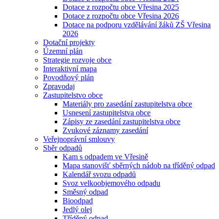
Dotace z rozpočtu obce Vřesina 2025
Dotace z rozpočtu obce Vřesina 2026
Dotace na podporu vzdělávání žáků ZŠ Vřesina
2026
Dotační projekty
Územní plán
Strategie rozvoje obce
Interaktivní mapa
Povodňový plán
Zpravodaj
Zastupitelstvo obce
Materiály pro zasedání zastupitelstva obce
Usnesení zastupitelstva obce
Zápisy ze zasedání zastupitelstva obce
Zvukové záznamy zasedání
Veřejnoprávní smlouvy
Sběr odpadů
Kam s odpadem ve Vřesině
Mapa stanovišť sběrných nádob na tříděný odpad
Kalendář svozu odpadů
Svoz velkoobjemového odpadu
Směsný odpad
Bioodpad
Jedlý olej
Tříděný odpad