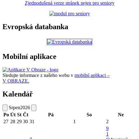
Zjednodušená verze stránek nejen pro seniory
Evropská databanka
Mobilní aplikace
Sledujte informace z našeho webu v
mobilní aplikaci –
V OBRAZE.
Kalendář
Srpen
2026
Po
Út
St
Čt
Pá
So
Ne
27
28
29
30
31
1
2
9
1