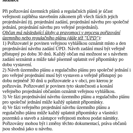
Při pořizování územních plánů a regulačních plánů je účast
veřejnosti zajištěna stavebním zákonem při všech fázích jejich
projednávání (tj. projednání zadání, projednání návrhu pro společné
jednání, projednání návrhu pro veřejné projednání).
Občan má následující úlohy a pravomoci v procesu pořizování
územního nebo regulačního plánu (dále též "ÚPD")
:
1) Pořizovatel je povinen veřejnou vyhláškou oznámit místo a den
projednávání návrhu zadání ÚPD. Návrh zadání musí být veřejně
přístupný po dobu 30 dnů. Každý občan má možnost se s návrhem
zadání seznámit a může také písemně uplatnit své připomínky po
dobu vystavení.
2) Návrh územního plánu a regulačního plánu pro společné jednání i
pro veřejné projednání musí být vystaven a veřejně přístupný po
dobu nejméně 30 dnů u pořizovatele a v obci, pro kterou je
pořizován. Pořizovatel je povinen tyto skutečnosti a konání
veřejného projednání občanům oznámit veřejnou vyhláškou.
3) Ve fázi projednávání návrhu územního plánu a regulačního plánu
pro společné jednání může každý uplatnit připomínky.
4) Ve fázi veřejného projednání návrhu územního plánu a
regulačního plánu může každý uplatnit připomínky a vlastníci
pozemků a staveb a zástupce veřejnosti mohou podat námitky.
Pořizovány mohou být i změny těchto dokumentací, práva občanů
jsou shodná jako u návrhu.