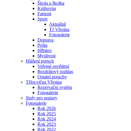
Škola a školka
Knihovna
Farnost
Sport
Aktuálně
TJ Vřesina
Fotogalerie
Doprava
Pošta
Hřbitov
Myslivost
Hlášení poruch
Veřejné osvětlení
Bezdrátový rozhlas
Ostatní poruchy
Tělocvična Vřesina
Rezervační systém
Fotogalerie
Jízdy pro seniory
Fotogalerie
Rok 2026
Rok 2025
Rok 2024
Rok 2023
Rok 2022