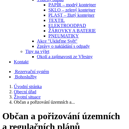
PAPÍR – modrý kontejner
SKLO – zelený kontejner
PLAST – žlutý kontejner
TEXTIL
ELEKTROODPAD
ŽÁROVKY A BATERIE
PNEUMATIKY
Akce "Ukliďme Svět"
Zprávy o nakládání s odpady
Tipy na výlet
Okolí a zajímavosti ze Vřesiny
Kontakt
Rezervační systém
Bohoslužby
Úvodní stránka
Obecní úřad
Životní situace
Občan a pořizování územních a...
Občan a pořizování územních
a regulačních plánů