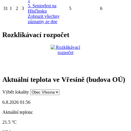
1
5. Seniorfest na
31
1
2
3
5
6
Hlučínsku
Zobrazit všechny
záznamy ze dne
Rozklikávací rozpočet
Aktuální teplota ve Vřesině (budova OÚ)
Výběr lokality
6.8.2026 01:56
Aktuální teplota:
21.5 °C