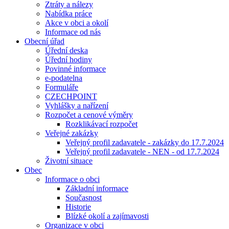
Ztráty a nálezy
Nabídka práce
Akce v obci a okolí
Informace od nás
Obecní úřad
Úřední deska
Úřední hodiny
Povinné informace
e-podatelna
Formuláře
CZECHPOINT
Vyhlášky a nařízení
Rozpočet a cenové výměry
Rozklikávací rozpočet
Veřejné zakázky
Veřejný profil zadavatele - zakázky do 17.7.2024
Veřejný profil zadavatele - NEN - od 17.7.2024
Životní situace
Obec
Informace o obci
Základní informace
Současnost
Historie
Blízké okolí a zajímavosti
Organizace v obci