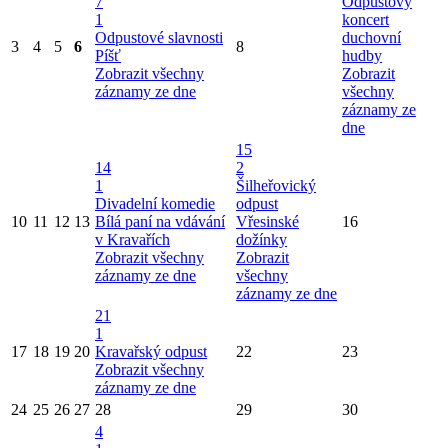
7
Odpustový
1
koncert
Odpustové slavnosti
duchovní
3
4
5
6
8
Píšť
hudby
Zobrazit všechny
Zobrazit
záznamy ze dne
všechny
záznamy ze
dne
15
14
2
1
Šilheřovický
Divadelní komedie
odpust
10
11
12
13
Bílá paní na vdávání
Vřesinské
16
v Kravařích
dožínky
Zobrazit všechny
Zobrazit
záznamy ze dne
všechny
záznamy ze dne
21
1
17
18
19
20
Kravařský odpust
22
23
Zobrazit všechny
záznamy ze dne
24
25
26
27
28
29
30
4