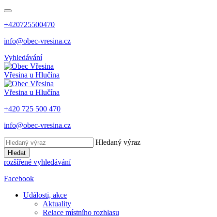
+420725500470
info@obec-vresina.cz
Vyhledávání
Vřesina
u Hlučína
Vřesina
u Hlučína
+420 725 500 470
info@obec-vresina.cz
Hledaný výraz
Hledat
rozšířené vyhledávání
Facebook
Události, akce
Aktuality
Relace místního rozhlasu