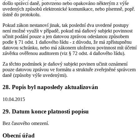
došlo správci daně, potvrzeno nebo opakováno některým z výše
uvedených způsobů elektronické komunikace, nebo písemně, popř.
ústně do protokolu.
Pokud zákon nestanoví jinak, tak poslední dva uvedené postupy
není možné využít v případě, pokud má daňový subjekt povinnost
učinit podání pouze a jen datovou zprávou odeslanou způsobem
podle § 71 odst. 1 daňového řádu - z důvodu, že má zpřístupněnu
datovou schránku, nebo má zákonem uloženou povinnost mít účetní
závěrku ověřenou auditorem (viz § 72 odst. 4 daňového řádu).
Za těchto podmínek je daňový subjekt povinen učinit oznámení
pouze datovou zprávou ve formátu a struktuře zveřejněné správcem
daně (způsoby výše uvedenými).
28. Popis byl naposledy aktualizován
10.04.2015
29. Datum konce platnosti popisu
Bez časového omezení.
Obecní úřad