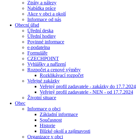
Ztráty a nálezy
Nabídka práce
Akce v obci a okolí
Informace od nás
Obecní úřad
Úřední deska
Úřední hodiny
Povinné informace
e-podatelna
Formuláře
CZECHPOINT
Vyhlášky a nařízení
Rozpočet a cenové výměry
Rozklikávací rozpočet
Veřejné zakázky
Veřejný profil zadavatele - zakázky do 17.7.2024
Veřejný profil zadavatele - NEN - od 17.7.2024
Životní situace
Obec
Informace o obci
Základní informace
Současnost
Historie
Blízké okolí a zajímavosti
Organizace v obci