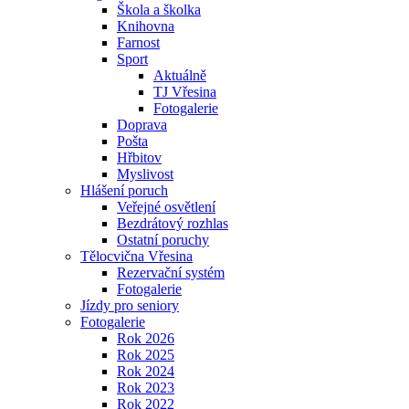
Škola a školka
Knihovna
Farnost
Sport
Aktuálně
TJ Vřesina
Fotogalerie
Doprava
Pošta
Hřbitov
Myslivost
Hlášení poruch
Veřejné osvětlení
Bezdrátový rozhlas
Ostatní poruchy
Tělocvična Vřesina
Rezervační systém
Fotogalerie
Jízdy pro seniory
Fotogalerie
Rok 2026
Rok 2025
Rok 2024
Rok 2023
Rok 2022