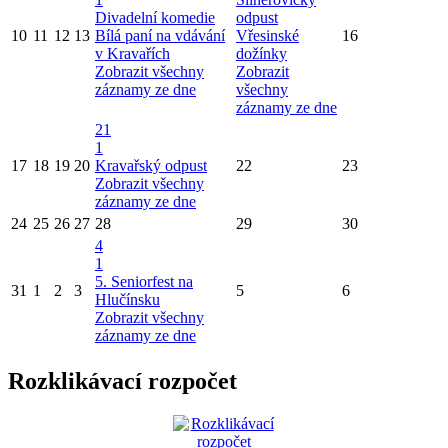
Divadelní komedie
odpust
10
11
12
13
Bílá paní na vdávání
Vřesinské
16
v Kravařích
dožínky
Zobrazit všechny
Zobrazit
záznamy ze dne
všechny
záznamy ze dne
21
1
17
18
19
20
Kravařský odpust
22
23
Zobrazit všechny
záznamy ze dne
24
25
26
27
28
29
30
4
1
5. Seniorfest na
31
1
2
3
5
6
Hlučínsku
Zobrazit všechny
záznamy ze dne
Rozklikávací rozpočet