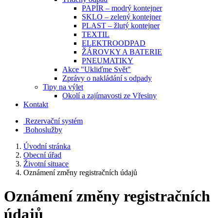
PAPÍR – modrý kontejner
SKLO – zelený kontejner
PLAST – žlutý kontejner
TEXTIL
ELEKTROODPAD
ŽÁROVKY A BATERIE
PNEUMATIKY
Akce "Ukliďme Svět"
Zprávy o nakládání s odpady
Tipy na výlet
Okolí a zajímavosti ze Vřesiny
Kontakt
Rezervační systém
Bohoslužby
Úvodní stránka
Obecní úřad
Životní situace
Oznámení změny registračních údajů
Oznámení změny registračních
údajů