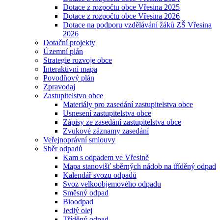
Dotace z rozpočtu obce Vřesina 2025
Dotace z rozpočtu obce Vřesina 2026
Dotace na podporu vzdělávání žáků ZŠ Vřesina
2026
Dotační projekty
Územní plán
Strategie rozvoje obce
Interaktivní mapa
Povodňový plán
Zpravodaj
Zastupitelstvo obce
Materiály pro zasedání zastupitelstva obce
Usnesení zastupitelstva obce
Zápisy ze zasedání zastupitelstva obce
Zvukové záznamy zasedání
Veřejnoprávní smlouvy
Sběr odpadů
Kam s odpadem ve Vřesině
Mapa stanovišť sběrných nádob na tříděný odpad
Kalendář svozu odpadů
Svoz velkoobjemového odpadu
Směsný odpad
Bioodpad
Jedlý olej
Tříděný odpad