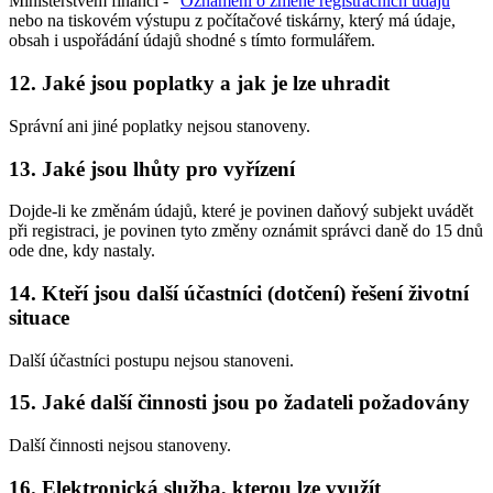
Ministerstvem financí - "
Oznámení o změně registračních údajů
"
nebo na tiskovém výstupu z počítačové tiskárny, který má údaje,
obsah i uspořádání údajů shodné s tímto formulářem.
12. Jaké jsou poplatky a jak je lze uhradit
Správní ani jiné poplatky nejsou stanoveny.
13. Jaké jsou lhůty pro vyřízení
Dojde-li ke změnám údajů, které je povinen daňový subjekt uvádět
při registraci, je povinen tyto změny oznámit správci daně do 15 dnů
ode dne, kdy nastaly.
14. Kteří jsou další účastníci (dotčení) řešení životní
situace
Další účastníci postupu nejsou stanoveni.
15. Jaké další činnosti jsou po žadateli požadovány
Další činnosti nejsou stanoveny.
16. Elektronická služba, kterou lze využít