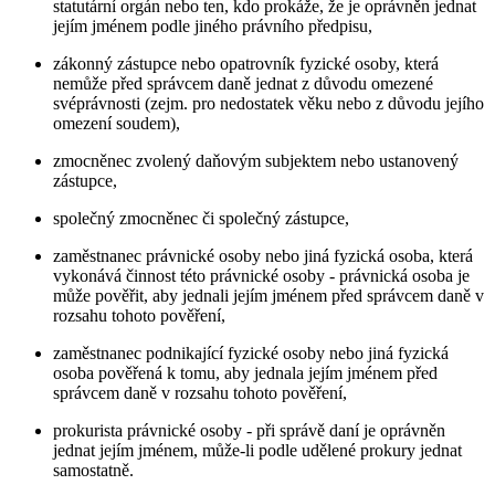
statutární orgán nebo ten, kdo prokáže, že je oprávněn jednat
jejím jménem podle jiného právního předpisu,
zákonný zástupce nebo opatrovník fyzické osoby, která
nemůže před správcem daně jednat z důvodu omezené
svéprávnosti (zejm. pro nedostatek věku nebo z důvodu jejího
omezení soudem),
zmocněnec zvolený daňovým subjektem nebo ustanovený
zástupce,
společný zmocněnec či společný zástupce,
zaměstnanec právnické osoby nebo jiná fyzická osoba, která
vykonává činnost této právnické osoby - právnická osoba je
může pověřit, aby jednali jejím jménem před správcem daně v
rozsahu tohoto pověření,
zaměstnanec podnikající fyzické osoby nebo jiná fyzická
osoba pověřená k tomu, aby jednala jejím jménem před
správcem daně v rozsahu tohoto pověření,
prokurista právnické osoby - při správě daní je oprávněn
jednat jejím jménem, může-li podle udělené prokury jednat
samostatně.