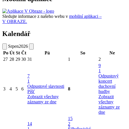
Sledujte informace z našeho webu v
mobilní aplikaci –
V OBRAZE.
Kalendář
Srpen
2026
Po
Út
St
Čt
Pá
So
Ne
27
28
29
30
31
1
2
9
1
7
Odpustový
1
koncert
Odpustové slavnosti
duchovní
3
4
5
6
8
Píšť
hudby
Zobrazit všechny
Zobrazit
záznamy ze dne
všechny
záznamy ze
dne
15
14
2
1
Šilheřovický