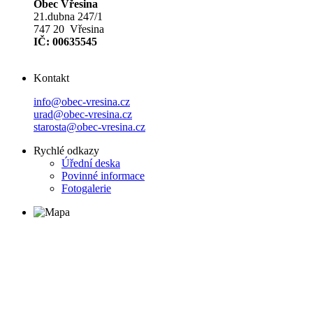
Obec Vřesina
21.dubna 247/1
747 20 Vřesina
IČ: 00635545
Kontakt
info@obec-vresina.cz
urad@obec-vresina.cz
starosta@obec-vresina.cz
Rychlé odkazy
Úřední deska
Povinné informace
Fotogalerie