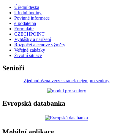
Úřední deska
Úřední hodiny
Povinné informace
e-podatelna
Formuláře
CZECHPOINT
Vyhlášky a nařízení
Rozpočet a cenové výměry
Veřejné zakázky
Životní situace
Senioři
Zjednodušená verze stránek nejen pro seniory
Evropská databanka
Mobilní aplikace