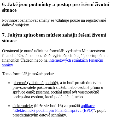
6. Jaké jsou podmínky a postup pro řešení životní
situace
Povinnost oznamovat změny se vztahuje pouze na registrované
daňové subjekty.
7. Jakým způsobem můžete zahájit řešení životní
situace
Oznámení je nutné učinit na formuláři vydaném Ministerstvem
financí - "Oznámení o změně registračních údajů", dostupném na
finančních úřadech nebo na
internetových stránkách Finanční
správy
.
Tento formulář je možné podat:
písemně (v listinné podobě)
, a to buď prostřednictvím
provozovatele poštovních služeb, nebo osobně přímo u
správce daně; písemná podání musí být vlastnoručně
podepsána osobou, která podání činí, nebo
elektronicky
(blíže viz bod 16) za použití
aplikace
"Elektronická podání pro Finanční správu (EPO)"
, popř.
prostřednictvím datové schránky.