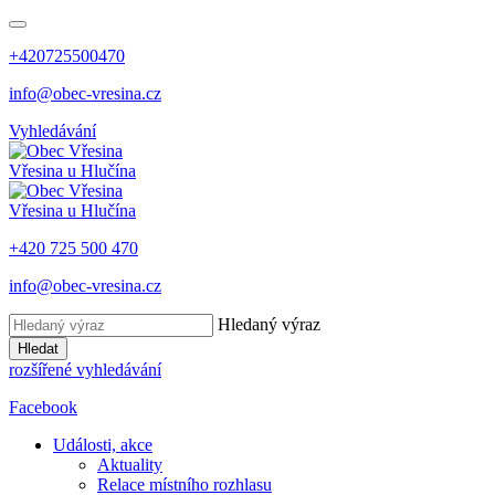
+420725500470
info@obec-vresina.cz
Vyhledávání
Vřesina
u Hlučína
Vřesina
u Hlučína
+420 725 500 470
info@obec-vresina.cz
Hledaný výraz
Hledat
rozšířené vyhledávání
Facebook
Události, akce
Aktuality
Relace místního rozhlasu