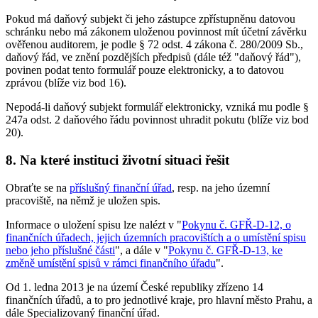
Pokud má daňový subjekt či jeho zástupce zpřístupněnu datovou
schránku nebo má zákonem uloženou povinnost mít účetní závěrku
ověřenou auditorem, je podle § 72 odst. 4 zákona č. 280/2009 Sb.,
daňový řád, ve znění pozdějších předpisů (dále též "daňový řád"),
povinen podat tento formulář pouze elektronicky, a to datovou
zprávou (blíže viz bod 16).
Nepodá-li daňový subjekt formulář elektronicky, vzniká mu podle §
247a odst. 2 daňového řádu povinnost uhradit pokutu (blíže viz bod
20).
8. Na které instituci životní situaci řešit
Obraťte se na
příslušný finanční úřad
, resp. na jeho územní
pracoviště, na němž je uložen spis.
Informace o uložení spisu lze nalézt v "
Pokynu č. GFŘ-D-12, o
finančních úřadech, jejich územních pracovištích a o umístění spisu
nebo jeho příslušné části
", a dále v "
Pokynu č. GFŘ-D-13, ke
změně umístění spisů v rámci finančního úřadu
".
Od 1. ledna 2013 je na území České republiky zřízeno 14
finančních úřadů, a to pro jednotlivé kraje, pro hlavní město Prahu, a
dále Specializovaný finanční úřad.