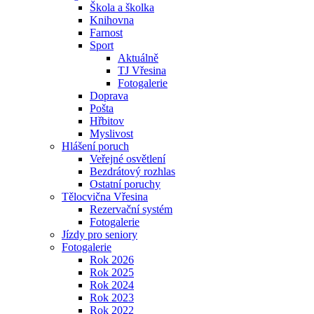
Škola a školka
Knihovna
Farnost
Sport
Aktuálně
TJ Vřesina
Fotogalerie
Doprava
Pošta
Hřbitov
Myslivost
Hlášení poruch
Veřejné osvětlení
Bezdrátový rozhlas
Ostatní poruchy
Tělocvična Vřesina
Rezervační systém
Fotogalerie
Jízdy pro seniory
Fotogalerie
Rok 2026
Rok 2025
Rok 2024
Rok 2023
Rok 2022