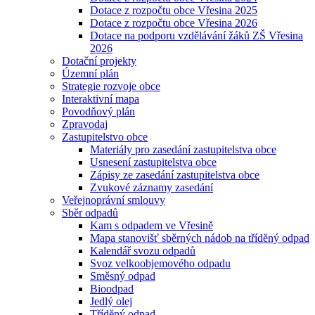
Dotace z rozpočtu obce Vřesina 2025
Dotace z rozpočtu obce Vřesina 2026
Dotace na podporu vzdělávání žáků ZŠ Vřesina
2026
Dotační projekty
Územní plán
Strategie rozvoje obce
Interaktivní mapa
Povodňový plán
Zpravodaj
Zastupitelstvo obce
Materiály pro zasedání zastupitelstva obce
Usnesení zastupitelstva obce
Zápisy ze zasedání zastupitelstva obce
Zvukové záznamy zasedání
Veřejnoprávní smlouvy
Sběr odpadů
Kam s odpadem ve Vřesině
Mapa stanovišť sběrných nádob na tříděný odpad
Kalendář svozu odpadů
Svoz velkoobjemového odpadu
Směsný odpad
Bioodpad
Jedlý olej
Tříděný odpad