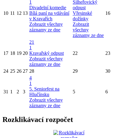
1
Šilheřovický
Divadelní komedie
odpust
10
11
12
13
Bílá paní na vdávání
Vřesinské
16
v Kravařích
dožínky
Zobrazit všechny
Zobrazit
záznamy ze dne
všechny
záznamy ze dne
21
1
17
18
19
20
Kravařský odpust
22
23
Zobrazit všechny
záznamy ze dne
24
25
26
27
28
29
30
4
1
5. Seniorfest na
31
1
2
3
5
6
Hlučínsku
Zobrazit všechny
záznamy ze dne
Rozklikávací rozpočet