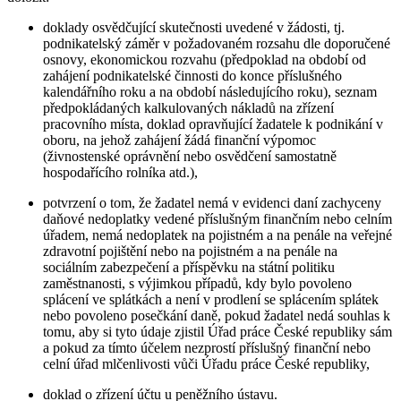
doklady osvědčující skutečnosti uvedené v žádosti, tj.
podnikatelský záměr v požadovaném rozsahu dle doporučené
osnovy, ekonomickou rozvahu (předpoklad na období od
zahájení podnikatelské činnosti do konce příslušného
kalendářního roku a na období následujícího roku), seznam
předpokládaných kalkulovaných nákladů na zřízení
pracovního místa, doklad opravňující žadatele k podnikání v
oboru, na jehož zahájení žádá finanční výpomoc
(živnostenské oprávnění nebo osvědčení samostatně
hospodařícího rolníka atd.),
potvrzení o tom, že žadatel nemá v evidenci daní zachyceny
daňové nedoplatky vedené příslušným finančním nebo celním
úřadem, nemá nedoplatek na pojistném a na penále na veřejné
zdravotní pojištění nebo na pojistném a na penále na
sociálním zabezpečení a příspěvku na státní politiku
zaměstnanosti, s výjimkou případů, kdy bylo povoleno
splácení ve splátkách a není v prodlení se splácením splátek
nebo povoleno posečkání daně, pokud žadatel nedá souhlas k
tomu, aby si tyto údaje zjistil Úřad práce České republiky sám
a pokud za tímto účelem nezprostí příslušný finanční nebo
celní úřad mlčenlivosti vůči Úřadu práce České republiky,
doklad o zřízení účtu u peněžního ústavu.