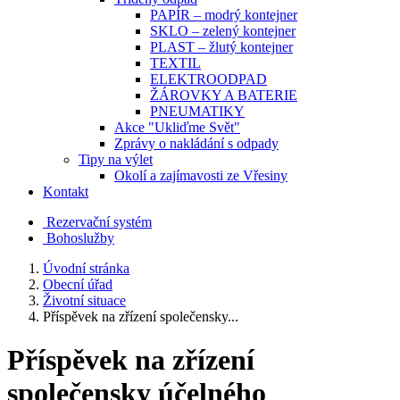
PAPÍR – modrý kontejner
SKLO – zelený kontejner
PLAST – žlutý kontejner
TEXTIL
ELEKTROODPAD
ŽÁROVKY A BATERIE
PNEUMATIKY
Akce "Ukliďme Svět"
Zprávy o nakládání s odpady
Tipy na výlet
Okolí a zajímavosti ze Vřesiny
Kontakt
Rezervační systém
Bohoslužby
Úvodní stránka
Obecní úřad
Životní situace
Příspěvek na zřízení společensky...
Příspěvek na zřízení
společensky účelného