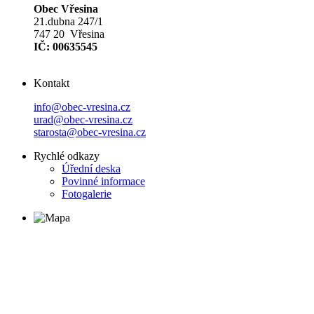
Obec Vřesina
21.dubna 247/1
747 20 Vřesina
IČ: 00635545
Kontakt
info@obec-vresina.cz
urad@obec-vresina.cz
starosta@obec-vresina.cz
Rychlé odkazy
Úřední deska
Povinné informace
Fotogalerie