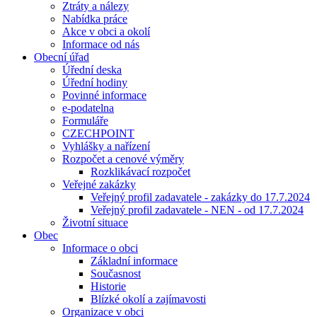
Ztráty a nálezy
Nabídka práce
Akce v obci a okolí
Informace od nás
Obecní úřad
Úřední deska
Úřední hodiny
Povinné informace
e-podatelna
Formuláře
CZECHPOINT
Vyhlášky a nařízení
Rozpočet a cenové výměry
Rozklikávací rozpočet
Veřejné zakázky
Veřejný profil zadavatele - zakázky do 17.7.2024
Veřejný profil zadavatele - NEN - od 17.7.2024
Životní situace
Obec
Informace o obci
Základní informace
Současnost
Historie
Blízké okolí a zajímavosti
Organizace v obci