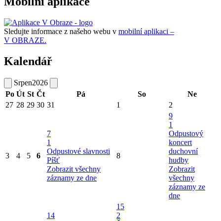
Mobilní aplikace
Sledujte informace z našeho webu v
mobilní aplikaci –
V OBRAZE.
Kalendář
Srpen
2026
Po
Út
St
Čt
Pá
So
Ne
27
28
29
30
31
1
2
9
1
7
Odpustový
1
koncert
Odpustové slavnosti
duchovní
3
4
5
6
8
Píšť
hudby
Zobrazit všechny
Zobrazit
záznamy ze dne
všechny
záznamy ze
dne
15
14
2