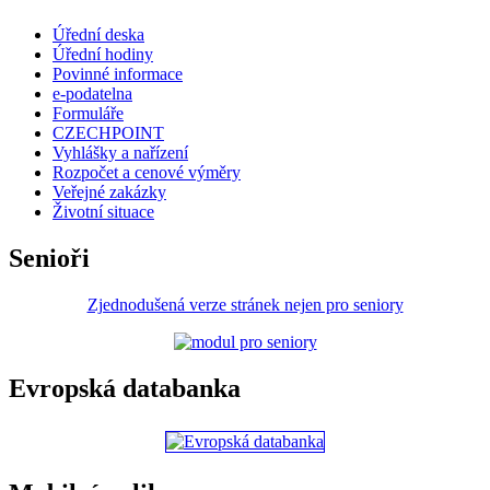
Úřední deska
Úřední hodiny
Povinné informace
e-podatelna
Formuláře
CZECHPOINT
Vyhlášky a nařízení
Rozpočet a cenové výměry
Veřejné zakázky
Životní situace
Senioři
Zjednodušená verze stránek nejen pro seniory
Evropská databanka