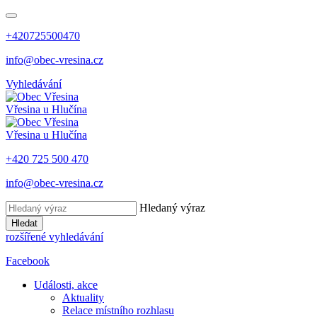
+420725500470
info@obec-vresina.cz
Vyhledávání
Vřesina
u Hlučína
Vřesina
u Hlučína
+420 725 500 470
info@obec-vresina.cz
Hledaný výraz
Hledat
rozšířené vyhledávání
Facebook
Události, akce
Aktuality
Relace místního rozhlasu