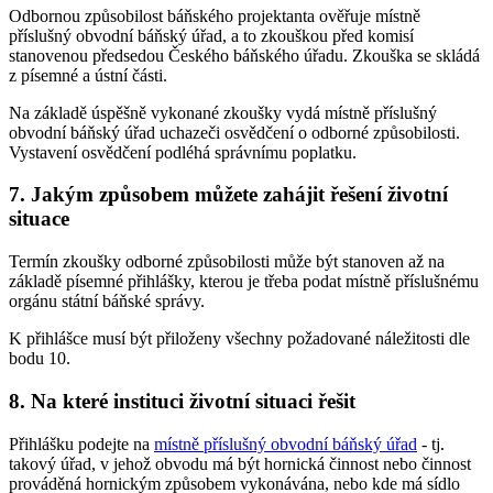
Odbornou způsobilost báňského projektanta ověřuje místně
příslušný obvodní báňský úřad, a to zkouškou před komisí
stanovenou předsedou Českého báňského úřadu. Zkouška se skládá
z písemné a ústní části.
Na základě úspěšně vykonané zkoušky vydá místně příslušný
obvodní báňský úřad uchazeči osvědčení o odborné způsobilosti.
Vystavení osvědčení podléhá správnímu poplatku.
7. Jakým způsobem můžete zahájit řešení životní
situace
Termín zkoušky odborné způsobilosti může být stanoven až na
základě písemné přihlášky, kterou je třeba podat místně příslušnému
orgánu státní báňské správy.
K přihlášce musí být přiloženy všechny požadované náležitosti dle
bodu 10.
8. Na které instituci životní situaci řešit
Přihlášku podejte na
místně příslušný obvodní báňský úřad
- tj.
takový úřad, v jehož obvodu má být hornická činnost nebo činnost
prováděná hornickým způsobem vykonávána, nebo kde má sídlo