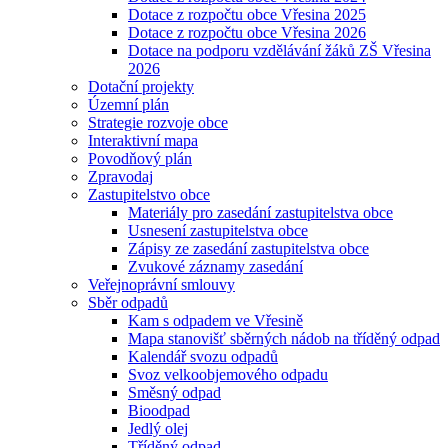
Dotace z rozpočtu obce Vřesina 2025
Dotace z rozpočtu obce Vřesina 2026
Dotace na podporu vzdělávání žáků ZŠ Vřesina
2026
Dotační projekty
Územní plán
Strategie rozvoje obce
Interaktivní mapa
Povodňový plán
Zpravodaj
Zastupitelstvo obce
Materiály pro zasedání zastupitelstva obce
Usnesení zastupitelstva obce
Zápisy ze zasedání zastupitelstva obce
Zvukové záznamy zasedání
Veřejnoprávní smlouvy
Sběr odpadů
Kam s odpadem ve Vřesině
Mapa stanovišť sběrných nádob na tříděný odpad
Kalendář svozu odpadů
Svoz velkoobjemového odpadu
Směsný odpad
Bioodpad
Jedlý olej
Tříděný odpad