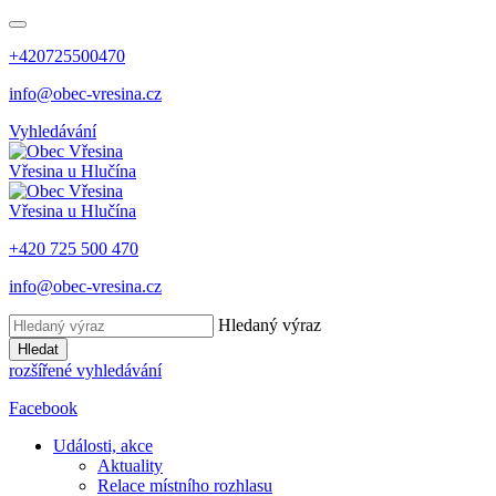
+420725500470
info@obec-vresina.cz
Vyhledávání
Vřesina
u Hlučína
Vřesina
u Hlučína
+420 725 500 470
info@obec-vresina.cz
Hledaný výraz
Hledat
rozšířené vyhledávání
Facebook
Události, akce
Aktuality
Relace místního rozhlasu