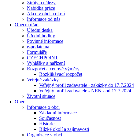
Ztráty a nálezy
Nabídka práce
Akce v obci a okolí
Informace od nás
Obecní úřad
Úřední deska
Úřední hodiny
Povinné informace
e-podatelna
Formuláře
CZECHPOINT
Vyhlášky a nařízení
Rozpočet a cenové výměry
Rozklikávací rozpočet
Veřejné zakázky
Veřejný profil zadavatele - zakázky do 17.7.2024
Veřejný profil zadavatele - NEN - od 17.7.2024
Životní situace
Obec
Informace o obci
Základní informace
Současnost
Historie
Blízké okolí a zajímavosti
Organizace v obci