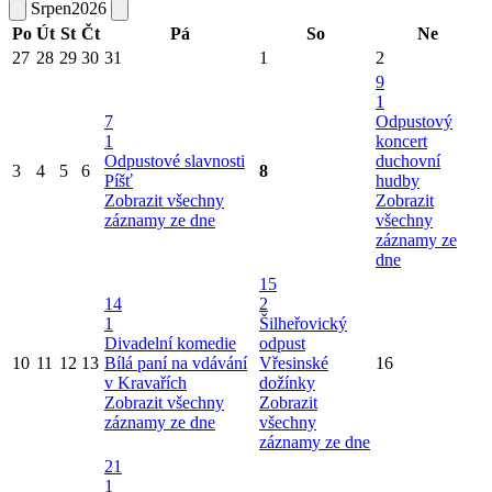
Srpen
2026
Po
Út
St
Čt
Pá
So
Ne
27
28
29
30
31
1
2
9
1
7
Odpustový
1
koncert
Odpustové slavnosti
duchovní
3
4
5
6
8
Píšť
hudby
Zobrazit všechny
Zobrazit
záznamy ze dne
všechny
záznamy ze
dne
15
14
2
1
Šilheřovický
Divadelní komedie
odpust
10
11
12
13
Bílá paní na vdávání
Vřesinské
16
v Kravařích
dožínky
Zobrazit všechny
Zobrazit
záznamy ze dne
všechny
záznamy ze dne
21
1