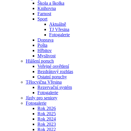
Škola a školka
Knihovna
Farnost
Sport
Aktuálně
TJ Vřesina
Fotogalerie
Doprava
Pošta
Hřbitov
Myslivost
Hlášení poruch
Veřejné osvětlení
Bezdrátový rozhlas
Ostatní poruchy
Tělocvična Vřesina
Rezervační systém
Fotogalerie
Jízdy pro seniory
Fotogalerie
Rok 2026
Rok 2025
Rok 2024
Rok 2023
Rok 2022