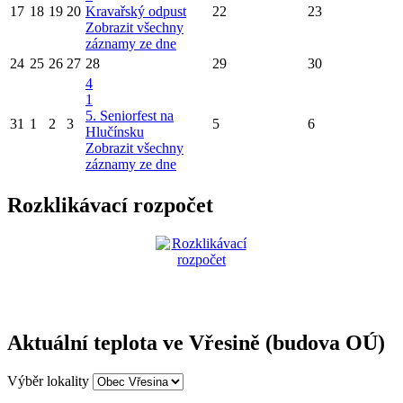
17
18
19
20
Kravařský odpust
22
23
Zobrazit všechny
záznamy ze dne
24
25
26
27
28
29
30
4
1
5. Seniorfest na
31
1
2
3
5
6
Hlučínsku
Zobrazit všechny
záznamy ze dne
Rozklikávací rozpočet
Aktuální teplota ve Vřesině (budova OÚ)
Výběr lokality