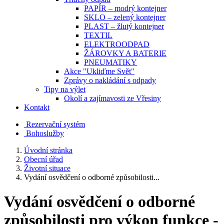
PAPÍR – modrý kontejner
SKLO – zelený kontejner
PLAST – žlutý kontejner
TEXTIL
ELEKTROODPAD
ŽÁROVKY A BATERIE
PNEUMATIKY
Akce "Ukliďme Svět"
Zprávy o nakládání s odpady
Tipy na výlet
Okolí a zajímavosti ze Vřesiny
Kontakt
Rezervační systém
Bohoslužby
Úvodní stránka
Obecní úřad
Životní situace
Vydání osvědčení o odborné způsobilosti...
Vydání osvědčení o odborné
způsobilosti pro výkon funkce -