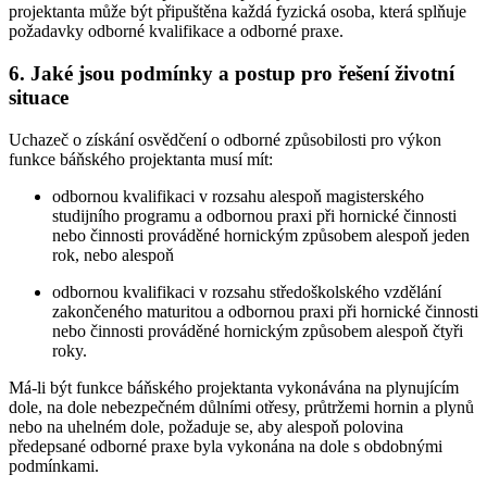
projektanta může být připuštěna každá fyzická osoba, která splňuje
požadavky odborné kvalifikace a odborné praxe.
6. Jaké jsou podmínky a postup pro řešení životní
situace
Uchazeč o získání osvědčení o odborné způsobilosti pro výkon
funkce báňského projektanta musí mít:
odbornou kvalifikaci v rozsahu alespoň magisterského
studijního programu a odbornou praxi při hornické činnosti
nebo činnosti prováděné hornickým způsobem alespoň jeden
rok, nebo alespoň
odbornou kvalifikaci v rozsahu středoškolského vzdělání
zakončeného maturitou a odbornou praxi při hornické činnosti
nebo činnosti prováděné hornickým způsobem alespoň čtyři
roky.
Má-li být funkce báňského projektanta vykonávána na plynujícím
dole, na dole nebezpečném důlními otřesy, průtržemi hornin a plynů
nebo na uhelném dole, požaduje se, aby alespoň polovina
předepsané odborné praxe byla vykonána na dole s obdobnými
podmínkami.