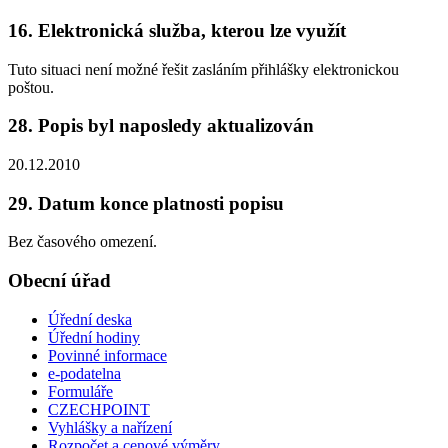
16. Elektronická služba, kterou lze využít
Tuto situaci není možné řešit zasláním přihlášky elektronickou
poštou.
28. Popis byl naposledy aktualizován
20.12.2010
29. Datum konce platnosti popisu
Bez časového omezení.
Obecní úřad
Úřední deska
Úřední hodiny
Povinné informace
e-podatelna
Formuláře
CZECHPOINT
Vyhlášky a nařízení
Rozpočet a cenové výměry