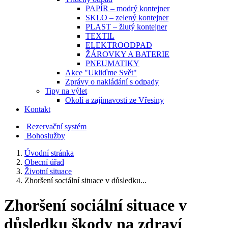
PAPÍR – modrý kontejner
SKLO – zelený kontejner
PLAST – žlutý kontejner
TEXTIL
ELEKTROODPAD
ŽÁROVKY A BATERIE
PNEUMATIKY
Akce "Ukliďme Svět"
Zprávy o nakládání s odpady
Tipy na výlet
Okolí a zajímavosti ze Vřesiny
Kontakt
Rezervační systém
Bohoslužby
Úvodní stránka
Obecní úřad
Životní situace
Zhoršení sociální situace v důsledku...
Zhoršení sociální situace v
důsledku škody na zdraví