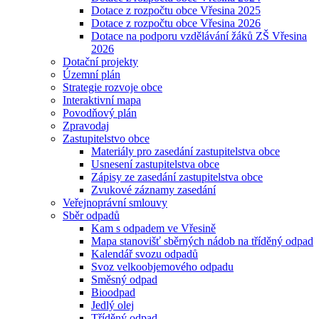
Dotace z rozpočtu obce Vřesina 2025
Dotace z rozpočtu obce Vřesina 2026
Dotace na podporu vzdělávání žáků ZŠ Vřesina
2026
Dotační projekty
Územní plán
Strategie rozvoje obce
Interaktivní mapa
Povodňový plán
Zpravodaj
Zastupitelstvo obce
Materiály pro zasedání zastupitelstva obce
Usnesení zastupitelstva obce
Zápisy ze zasedání zastupitelstva obce
Zvukové záznamy zasedání
Veřejnoprávní smlouvy
Sběr odpadů
Kam s odpadem ve Vřesině
Mapa stanovišť sběrných nádob na tříděný odpad
Kalendář svozu odpadů
Svoz velkoobjemového odpadu
Směsný odpad
Bioodpad
Jedlý olej
Tříděný odpad