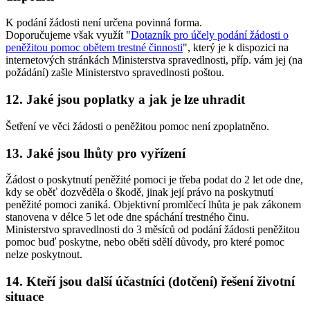
K podání žádosti není určena povinná forma.
Doporučujeme však využít "
Dotazník pro účely podání žádosti o
peněžitou pomoc obětem trestné činnosti
", který je k dispozici na
internetových stránkách Ministerstva spravedlnosti, příp. vám jej (na
požádání) zašle Ministerstvo spravedlnosti poštou.
12. Jaké jsou poplatky a jak je lze uhradit
Šetření ve věci žádosti o peněžitou pomoc není zpoplatněno.
13. Jaké jsou lhůty pro vyřízení
Žádost o poskytnutí peněžité pomoci je třeba podat do 2 let ode dne,
kdy se oběť dozvěděla o škodě, jinak její právo na poskytnutí
peněžité pomoci zaniká. Objektivní promlčecí lhůta je pak zákonem
stanovena v délce 5 let ode dne spáchání trestného činu.
Ministerstvo spravedlnosti do 3 měsíců od podání žádosti peněžitou
pomoc buď poskytne, nebo oběti sdělí důvody, pro které pomoc
nelze poskytnout.
14. Kteří jsou další účastníci (dotčení) řešení životní
situace