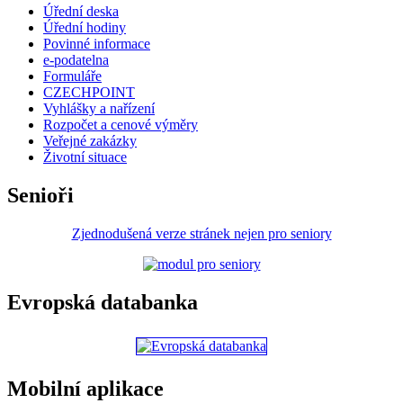
Úřední deska
Úřední hodiny
Povinné informace
e-podatelna
Formuláře
CZECHPOINT
Vyhlášky a nařízení
Rozpočet a cenové výměry
Veřejné zakázky
Životní situace
Senioři
Zjednodušená verze stránek nejen pro seniory
Evropská databanka
Mobilní aplikace