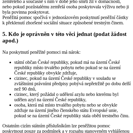
zemřelého a současně s ním v době jeho smrti žil v domácnosti,
nebo pokud pozůstalému zemřelá osoba poskytovala výživu nebo ji
byla povinna poskytovat.
Peněžitá pomoc spočívá v jednorázovém poskytnutí peněžní částky
k překlenutí zhoršené sociální situace způsobené trestným činem.
5. Kdo je oprávněn v této věci jednat (podat žádost
apod.)
Na poskytnutí peněžité pomoci má nárok:
státní občan České republiky, pokud má na území České
republiky místo trvalého pobytu nebo pokud se na území
České republiky obvykle zdržuje,
cizinec, pokud na území České republiky v souladu se
zvláštními právními předpisy pobývá nepřetržitě po dobu delší
než 90 dnů,
cizinec, který požádal o udělení azylu nebo kterému byl
udělen azyl na území České republiky,
osoba, která má místo trvalého pobytu nebo se obvykle
zdržuje na území jiného členského státu Evropské unie,
pokud se na území České republiky stala obětí trestného činu.
Ostatním cizím státním příslušníkům lze peněžitou pomoc
poskytnout pouze za podmínek a v rozsahu stanoveném vyhlášenou