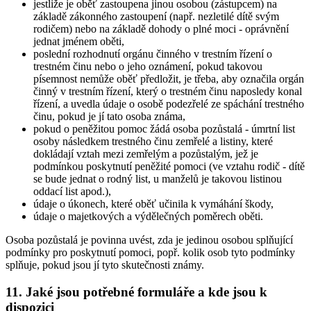
jestliže je oběť zastoupena jinou osobou (zástupcem) na
základě zákonného zastoupení (např. nezletilé dítě svým
rodičem) nebo na základě dohody o plné moci - oprávnění
jednat jménem oběti,
poslední rozhodnutí orgánu činného v trestním řízení o
trestném činu nebo o jeho oznámení, pokud takovou
písemnost nemůže oběť předložit, je třeba, aby označila orgán
činný v trestním řízení, který o trestném činu naposledy konal
řízení, a uvedla údaje o osobě podezřelé ze spáchání trestného
činu, pokud je jí tato osoba známa,
pokud o peněžitou pomoc žádá osoba pozůstalá - úmrtní list
osoby následkem trestného činu zemřelé a listiny, které
dokládají vztah mezi zemřelým a pozůstalým, jež je
podmínkou poskytnutí peněžité pomoci (ve vztahu rodič - dítě
se bude jednat o rodný list, u manželů je takovou listinou
oddací list apod.),
údaje o úkonech, které oběť učinila k vymáhání škody,
údaje o majetkových a výdělečných poměrech oběti.
Osoba pozůstalá je povinna uvést, zda je jedinou osobou splňující
podmínky pro poskytnutí pomoci, popř. kolik osob tyto podmínky
splňuje, pokud jsou jí tyto skutečnosti známy.
11. Jaké jsou potřebné formuláře a kde jsou k
dispozici