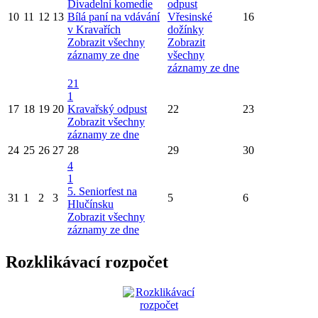
Divadelní komedie
odpust
10
11
12
13
Bílá paní na vdávání
Vřesinské
16
v Kravařích
dožínky
Zobrazit všechny
Zobrazit
záznamy ze dne
všechny
záznamy ze dne
21
1
17
18
19
20
Kravařský odpust
22
23
Zobrazit všechny
záznamy ze dne
24
25
26
27
28
29
30
4
1
5. Seniorfest na
31
1
2
3
5
6
Hlučínsku
Zobrazit všechny
záznamy ze dne
Rozklikávací rozpočet