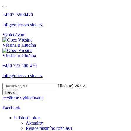
+420725500470
info@obec-vresina.cz
Vyhledávání
Vřesina
u Hlučína
Vřesina
u Hlučína
+420 725 500 470
info@obec-vresina.cz
Hledaný výraz
Hledat
rozšířené vyhledávání
Facebook
Události, akce
Aktuality
Relace místního rozhlasu