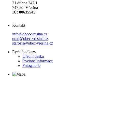
21.dubna 247/1
747 20 Vřesina
IČ: 00635545
Kontakt
info@obec-vresina.cz
urad@obec-vresina.cz
starosta@obec-vresina.cz
Rychlé odkazy
Úřední deska
Povinné informace
Fotogalerie