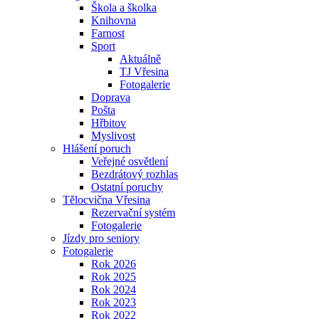
Škola a školka
Knihovna
Farnost
Sport
Aktuálně
TJ Vřesina
Fotogalerie
Doprava
Pošta
Hřbitov
Myslivost
Hlášení poruch
Veřejné osvětlení
Bezdrátový rozhlas
Ostatní poruchy
Tělocvična Vřesina
Rezervační systém
Fotogalerie
Jízdy pro seniory
Fotogalerie
Rok 2026
Rok 2025
Rok 2024
Rok 2023
Rok 2022