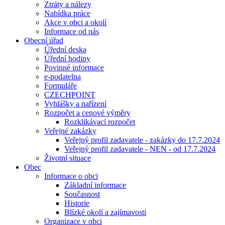
Ztráty a nálezy
Nabídka práce
Akce v obci a okolí
Informace od nás
Obecní úřad
Úřední deska
Úřední hodiny
Povinné informace
e-podatelna
Formuláře
CZECHPOINT
Vyhlášky a nařízení
Rozpočet a cenové výměry
Rozklikávací rozpočet
Veřejné zakázky
Veřejný profil zadavatele - zakázky do 17.7.2024
Veřejný profil zadavatele - NEN - od 17.7.2024
Životní situace
Obec
Informace o obci
Základní informace
Současnost
Historie
Blízké okolí a zajímavosti
Organizace v obci