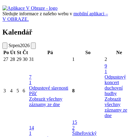
Sledujte informace z našeho webu v
mobilní aplikaci –
V OBRAZE.
Kalendář
Srpen
2026
Po
Út
St
Čt
Pá
So
Ne
27
28
29
30
31
1
2
9
1
7
Odpustový
1
koncert
Odpustové slavnosti
duchovní
3
4
5
6
8
Píšť
hudby
Zobrazit všechny
Zobrazit
záznamy ze dne
všechny
záznamy ze
dne
15
14
2
1
Šilheřovický