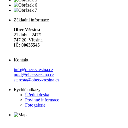
Základní informace
Obec Vřesina
21.dubna 247/1
747 20 Vřesina
IČ: 00635545
Kontakt
info@obec-vresina.cz
urad@obec-vresina.cz
starosta@obec-vresina.cz
Rychlé odkazy
Úřední deska
Povinné informace
Fotogalerie