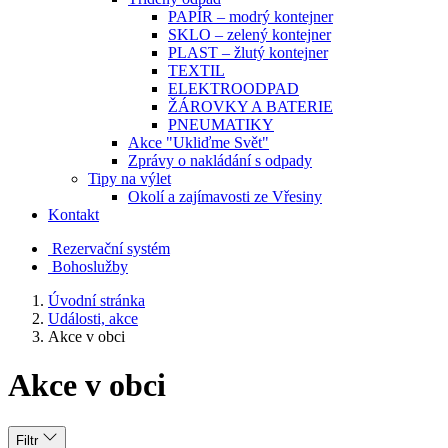
PAPÍR – modrý kontejner
SKLO – zelený kontejner
PLAST – žlutý kontejner
TEXTIL
ELEKTROODPAD
ŽÁROVKY A BATERIE
PNEUMATIKY
Akce "Ukliďme Svět"
Zprávy o nakládání s odpady
Tipy na výlet
Okolí a zajímavosti ze Vřesiny
Kontakt
Rezervační systém
Bohoslužby
Úvodní stránka
Události, akce
Akce v obci
Akce v obci
Filtr