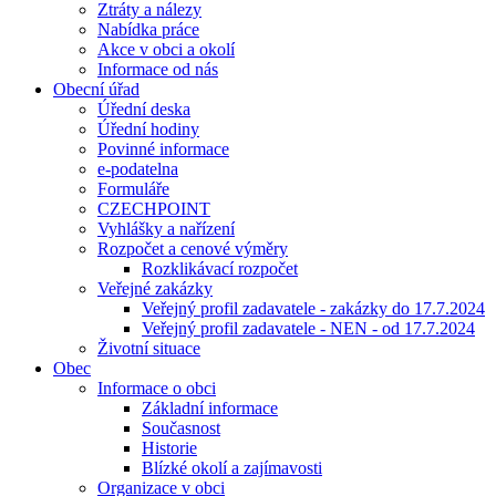
Ztráty a nálezy
Nabídka práce
Akce v obci a okolí
Informace od nás
Obecní úřad
Úřední deska
Úřední hodiny
Povinné informace
e-podatelna
Formuláře
CZECHPOINT
Vyhlášky a nařízení
Rozpočet a cenové výměry
Rozklikávací rozpočet
Veřejné zakázky
Veřejný profil zadavatele - zakázky do 17.7.2024
Veřejný profil zadavatele - NEN - od 17.7.2024
Životní situace
Obec
Informace o obci
Základní informace
Současnost
Historie
Blízké okolí a zajímavosti
Organizace v obci