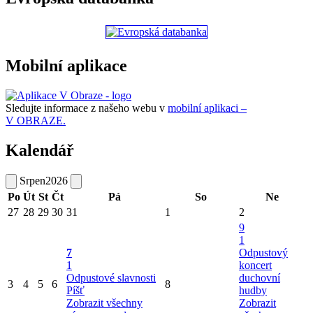
Mobilní aplikace
Sledujte informace z našeho webu v
mobilní aplikaci –
V OBRAZE.
Kalendář
Srpen
2026
Po
Út
St
Čt
Pá
So
Ne
27
28
29
30
31
1
2
9
1
7
Odpustový
1
koncert
Odpustové slavnosti
duchovní
3
4
5
6
8
Píšť
hudby
Zobrazit všechny
Zobrazit