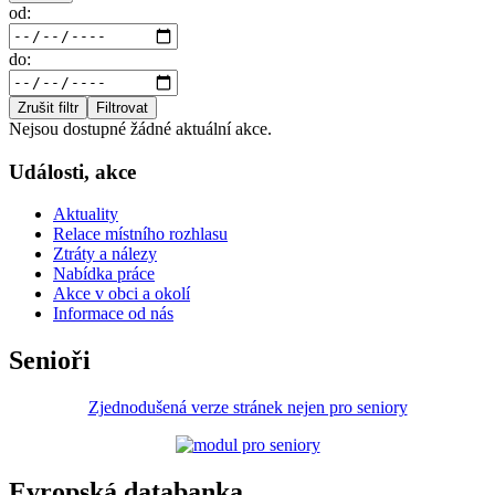
od:
do:
Zrušit filtr
Filtrovat
Nejsou dostupné žádné aktuální akce.
Události, akce
Aktuality
Relace místního rozhlasu
Ztráty a nálezy
Nabídka práce
Akce v obci a okolí
Informace od nás
Senioři
Zjednodušená verze stránek nejen pro seniory
Evropská databanka