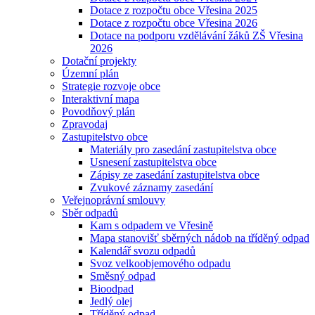
Dotace z rozpočtu obce Vřesina 2025
Dotace z rozpočtu obce Vřesina 2026
Dotace na podporu vzdělávání žáků ZŠ Vřesina
2026
Dotační projekty
Územní plán
Strategie rozvoje obce
Interaktivní mapa
Povodňový plán
Zpravodaj
Zastupitelstvo obce
Materiály pro zasedání zastupitelstva obce
Usnesení zastupitelstva obce
Zápisy ze zasedání zastupitelstva obce
Zvukové záznamy zasedání
Veřejnoprávní smlouvy
Sběr odpadů
Kam s odpadem ve Vřesině
Mapa stanovišť sběrných nádob na tříděný odpad
Kalendář svozu odpadů
Svoz velkoobjemového odpadu
Směsný odpad
Bioodpad
Jedlý olej
Tříděný odpad