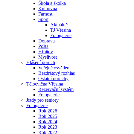
Škola a školka
Knihovna
Farnost
Sport
Aktuálně
TJ Vřesina
Fotogalerie
Doprava
Pošta
Hřbitov
Myslivost
Hlášení poruch
Veřejné osvětlení
Bezdrátový rozhlas
Ostatní poruchy
Tělocvična Vřesina
Rezervační systém
Fotogalerie
Jízdy pro seniory
Fotogalerie
Rok 2026
Rok 2025
Rok 2024
Rok 2023
Rok 2022