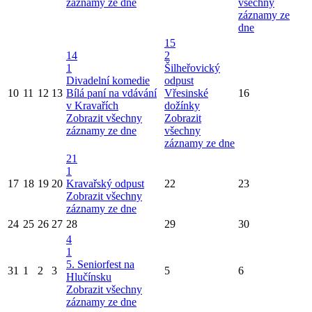
záznamy ze dne
všechny
záznamy ze
dne
15
14
2
1
Šilheřovický
Divadelní komedie
odpust
10
11
12
13
Bílá paní na vdávání
Vřesinské
16
v Kravařích
dožínky
Zobrazit všechny
Zobrazit
záznamy ze dne
všechny
záznamy ze dne
21
1
17
18
19
20
Kravařský odpust
22
23
Zobrazit všechny
záznamy ze dne
24
25
26
27
28
29
30
4
1
5. Seniorfest na
31
1
2
3
5
6
Hlučínsku
Zobrazit všechny
záznamy ze dne