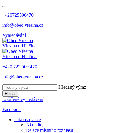
+420725500470
info@obec-vresina.cz
Vyhledávání
Vřesina
u Hlučína
Vřesina
u Hlučína
+420 725 500 470
info@obec-vresina.cz
Hledaný výraz
Hledat
rozšířené vyhledávání
Facebook
Události, akce
Aktuality
Relace místního rozhlasu