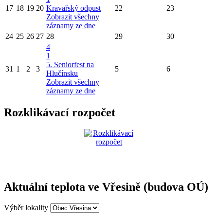
17
18
19
20
Kravařský odpust
22
23
Zobrazit všechny
záznamy ze dne
24
25
26
27
28
29
30
4
1
5. Seniorfest na
31
1
2
3
5
6
Hlučínsku
Zobrazit všechny
záznamy ze dne
Rozklikávací rozpočet
Aktuální teplota ve Vřesině (budova OÚ)
Výběr lokality