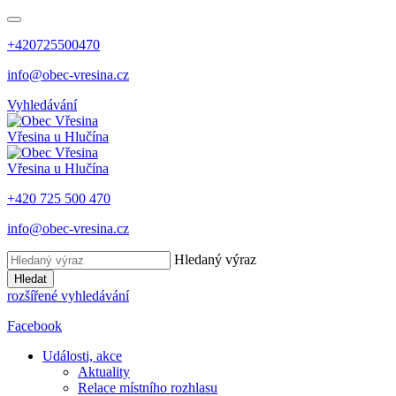
+420725500470
info@obec-vresina.cz
Vyhledávání
Vřesina
u Hlučína
Vřesina
u Hlučína
+420 725 500 470
info@obec-vresina.cz
Hledaný výraz
Hledat
rozšířené vyhledávání
Facebook
Události, akce
Aktuality
Relace místního rozhlasu