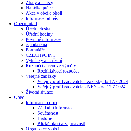
Ztráty a nálezy
Nabídka práce
Akce v obci a okolí
Informace od nás
Obecní úřad
Úřední deska
Úřední hodiny
Povinné informace
e-podatelna
Formuláře
CZECHPOINT
Vyhlášky a nařízení
Rozpočet a cenové výměry
Rozklikávací rozpočet
Veřejné zakázky
Veřejný profil zadavatele - zakázky do 17.7.2024
Veřejný profil zadavatele - NEN - od 17.7.2024
Životní situace
Obec
Informace o obci
Základní informace
Současnost
Historie
Blízké okolí a zajímavosti
Organizace v obci