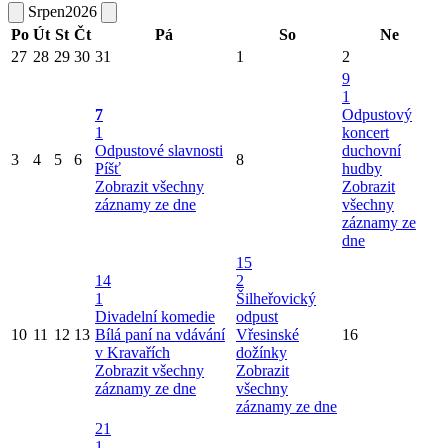
Srpen
2026
Po
Út
St
Čt
Pá
So
Ne
27
28
29
30
31
1
2
9
1
7
Odpustový
1
koncert
Odpustové slavnosti
duchovní
3
4
5
6
8
Píšť
hudby
Zobrazit všechny
Zobrazit
záznamy ze dne
všechny
záznamy ze
dne
15
14
2
1
Šilheřovický
Divadelní komedie
odpust
10
11
12
13
Bílá paní na vdávání
Vřesinské
16
v Kravařích
dožínky
Zobrazit všechny
Zobrazit
záznamy ze dne
všechny
záznamy ze dne
21
1