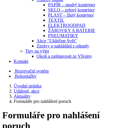
PAPÍR – modrý kontejner
SKLO – zelený kontejner
PLAST – žlutý kontejner
TEXTIL
ELEKTROODPAD
ŽÁROVKY A BATERIE
PNEUMATIKY
Akce "Ukliďme Svět"
Zprávy o nakládání s odpady
Tipy na výlet
Okolí a zajímavosti ze Vřesiny
Kontakt
Rezervační systém
Bohoslužby
Úvodní stránka
Události, akce
Aktuality
Formuláře pro nahlášení poruch
Formuláře pro nahlášení
poruch