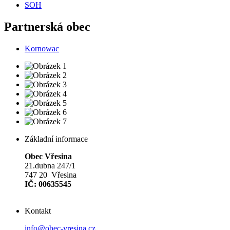
SOH
Partnerská obec
Kornowac
Základní informace
Obec Vřesina
21.dubna 247/1
747 20 Vřesina
IČ: 00635545
Kontakt
info@obec-vresina.cz