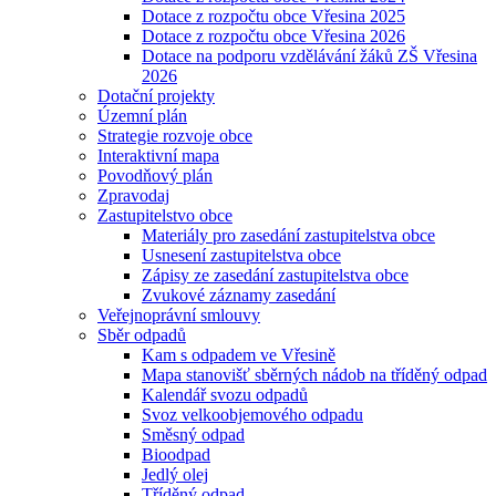
Dotace z rozpočtu obce Vřesina 2025
Dotace z rozpočtu obce Vřesina 2026
Dotace na podporu vzdělávání žáků ZŠ Vřesina
2026
Dotační projekty
Územní plán
Strategie rozvoje obce
Interaktivní mapa
Povodňový plán
Zpravodaj
Zastupitelstvo obce
Materiály pro zasedání zastupitelstva obce
Usnesení zastupitelstva obce
Zápisy ze zasedání zastupitelstva obce
Zvukové záznamy zasedání
Veřejnoprávní smlouvy
Sběr odpadů
Kam s odpadem ve Vřesině
Mapa stanovišť sběrných nádob na tříděný odpad
Kalendář svozu odpadů
Svoz velkoobjemového odpadu
Směsný odpad
Bioodpad
Jedlý olej
Tříděný odpad