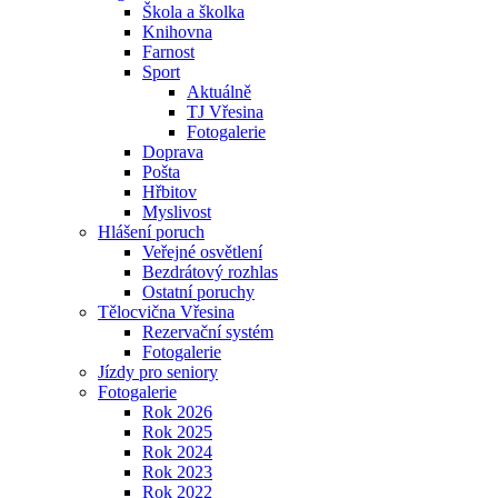
Škola a školka
Knihovna
Farnost
Sport
Aktuálně
TJ Vřesina
Fotogalerie
Doprava
Pošta
Hřbitov
Myslivost
Hlášení poruch
Veřejné osvětlení
Bezdrátový rozhlas
Ostatní poruchy
Tělocvična Vřesina
Rezervační systém
Fotogalerie
Jízdy pro seniory
Fotogalerie
Rok 2026
Rok 2025
Rok 2024
Rok 2023
Rok 2022