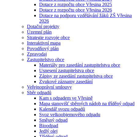
Dotace z rozpočtu obce Vřesina 2025
Dotace z rozpočtu obce Vřesina 2026
Dotace na podporu vzdělávání žáků ZŠ Vřesina
2026
Dotační projekty
Územní plán
Strategie rozvoje obce
Interaktivní mapa
Povodňový plán
Zpravodaj
Zastupitelstvo obce
Materiály pro zasedání zastupitelstva obce
Usnesení zastupitelstva obce
Zápisy ze zasedání zastupitelstva obce
Zvukové záznamy zasedání
Veřejnoprávní smlouvy
Sběr odpadů
Kam s odpadem ve Vřesině
Mapa stanovišť sběrných nádob na tříděný odpad
Kalendář svozu odpadů
Svoz velkoobjemového odpadu
Směsný odpad
Bioodpad
Jedlý olej
Tříděný odpad