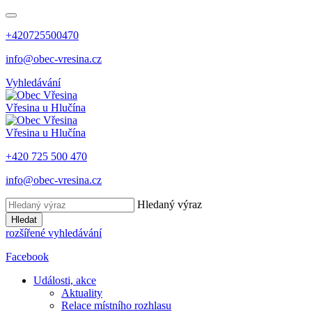
+420725500470
info@obec-vresina.cz
Vyhledávání
Vřesina
u Hlučína
Vřesina
u Hlučína
+420 725 500 470
info@obec-vresina.cz
Hledaný výraz
Hledat
rozšířené vyhledávání
Facebook
Události, akce
Aktuality
Relace místního rozhlasu