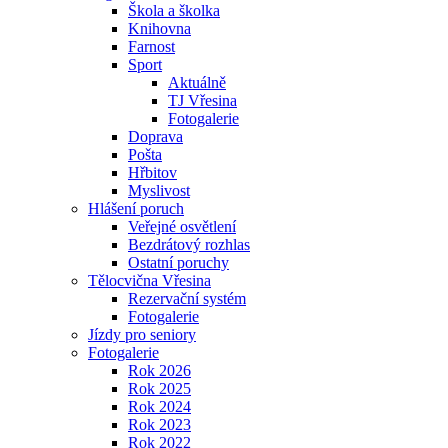
Škola a školka
Knihovna
Farnost
Sport
Aktuálně
TJ Vřesina
Fotogalerie
Doprava
Pošta
Hřbitov
Myslivost
Hlášení poruch
Veřejné osvětlení
Bezdrátový rozhlas
Ostatní poruchy
Tělocvična Vřesina
Rezervační systém
Fotogalerie
Jízdy pro seniory
Fotogalerie
Rok 2026
Rok 2025
Rok 2024
Rok 2023
Rok 2022