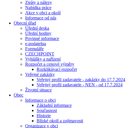
Ztráty a nálezy
Nabídka práce
Akce v obci a okolí
Informace od nás
Obecní úřad
Úřední deska
Úřední hodiny
Povinné informace
e-podatelna
Formuláře
CZECHPOINT
Vyhlášky a nařízení
Rozpočet a cenové výměry
Rozklikávací rozpočet
Veřejné zakázky
Veřejný profil zadavatele - zakázky do 17.7.2024
Veřejný profil zadavatele - NEN - od 17.7.2024
Životní situace
Obec
Informace o obci
Základní informace
Současnost
Historie
Blízké okolí a zajímavosti
Organizace v obci