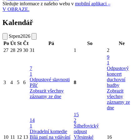
Sledujte informace z našeho webu v
mobilní aplikaci –
V OBRAZE.
Kalendář
Srpen
2026
Po
Út
St
Čt
Pá
So
Ne
27
28
29
30
31
1
2
9
1
7
Odpustový
1
koncert
Odpustové slavnosti
duchovní
3
4
5
6
8
Píšť
hudby
Zobrazit všechny
Zobrazit
záznamy ze dne
všechny
záznamy ze
dne
15
14
2
1
Šilheřovický
Divadelní komedie
odpust
10
11
12
13
Bílá paní na vdávání
Vřesinské
16