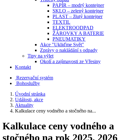
PAPÍR – modrý kontejner
SKLO – zelený kontejner
PLAST – žlutý kontejner
TEXTIL
ELEKTROODPAD
ŽÁROVKY A BATERIE
PNEUMATIKY
Akce "Ukliďme Svět"
Zprávy o nakládání s odpady
Tipy na výlet
Okolí a zajímavosti ze Vřesiny
Kontakt
Rezervační systém
Bohoslužby
Úvodní stránka
Události, akce
Aktuality
Kalkulace ceny vodného a stočného na...
Kalkulace ceny vodného a
stočného na rok 2025, 2026