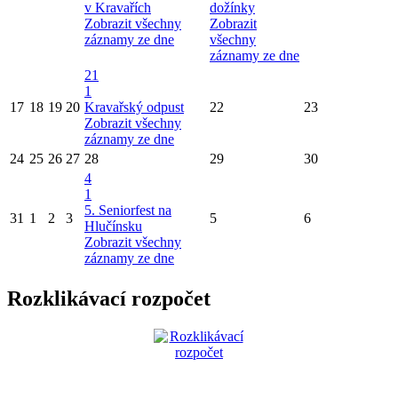
v Kravařích
dožínky
Zobrazit všechny
Zobrazit
záznamy ze dne
všechny
záznamy ze dne
21
1
17
18
19
20
Kravařský odpust
22
23
Zobrazit všechny
záznamy ze dne
24
25
26
27
28
29
30
4
1
5. Seniorfest na
31
1
2
3
5
6
Hlučínsku
Zobrazit všechny
záznamy ze dne
Rozklikávací rozpočet