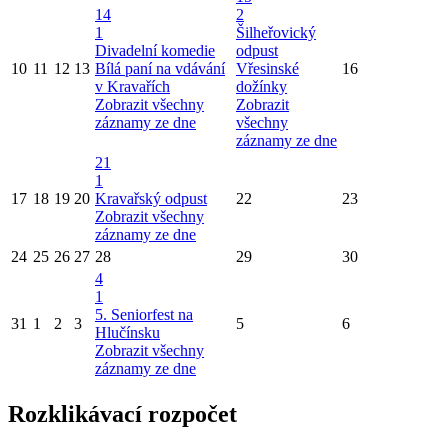
14
2
1
Šilheřovický
Divadelní komedie
odpust
10
11
12
13
Bílá paní na vdávání
Vřesinské
16
v Kravařích
dožínky
Zobrazit všechny
Zobrazit
záznamy ze dne
všechny
záznamy ze dne
21
1
17
18
19
20
Kravařský odpust
22
23
Zobrazit všechny
záznamy ze dne
24
25
26
27
28
29
30
4
1
5. Seniorfest na
31
1
2
3
5
6
Hlučínsku
Zobrazit všechny
záznamy ze dne
Rozklikávací rozpočet