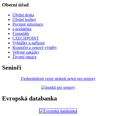
Obecní úřad
Úřední deska
Úřední hodiny
Povinné informace
e-podatelna
Formuláře
CZECHPOINT
Vyhlášky a nařízení
Rozpočet a cenové výměry
Veřejné zakázky
Životní situace
Senioři
Zjednodušená verze stránek nejen pro seniory
Evropská databanka