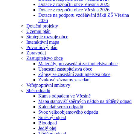
Dotace z rozpočtu obce Vřesina 2025
Dotace z rozpočtu obce Vřesina 2026
Dotace na podporu vzdělávání žáků ZŠ Vřesina
2026
Dotační projekty
Územní plán
Strategie rozvoje obce
Interaktivní mapa
Povodňový plán
Zpravodaj
Zastupitelstvo obce
Materiály pro zasedání zastupitelstva obce
Usnesení zastupitelstva obce
Zápisy ze zasedání zastupitelstva obce
Zvukové záznamy zasedání
Veřejnoprávní smlouvy
Sběr odpadů
Kam s odpadem ve Vřesině
Mapa stanovišť sběrných nádob na tříděný odpad
Kalendář svozu odpadů
Svoz velkoobjemového odpadu
Směsný odpad
Bioodpad
Jedlý olej
Tříděný odpad