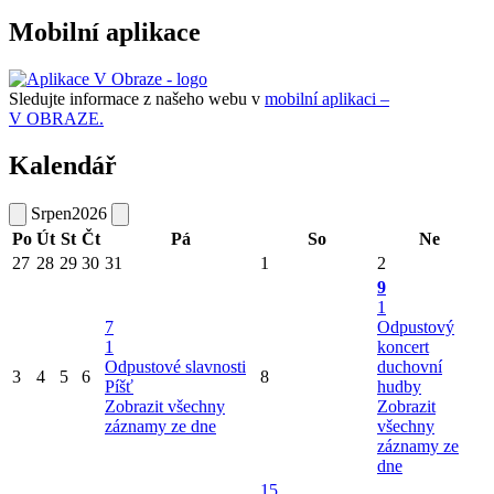
Mobilní aplikace
Sledujte informace z našeho webu v
mobilní aplikaci –
V OBRAZE.
Kalendář
Srpen
2026
Po
Út
St
Čt
Pá
So
Ne
27
28
29
30
31
1
2
9
1
7
Odpustový
1
koncert
Odpustové slavnosti
duchovní
3
4
5
6
8
Píšť
hudby
Zobrazit všechny
Zobrazit
záznamy ze dne
všechny
záznamy ze
dne
15