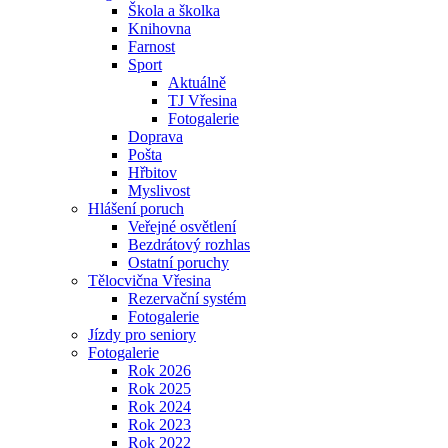
Škola a školka
Knihovna
Farnost
Sport
Aktuálně
TJ Vřesina
Fotogalerie
Doprava
Pošta
Hřbitov
Myslivost
Hlášení poruch
Veřejné osvětlení
Bezdrátový rozhlas
Ostatní poruchy
Tělocvična Vřesina
Rezervační systém
Fotogalerie
Jízdy pro seniory
Fotogalerie
Rok 2026
Rok 2025
Rok 2024
Rok 2023
Rok 2022