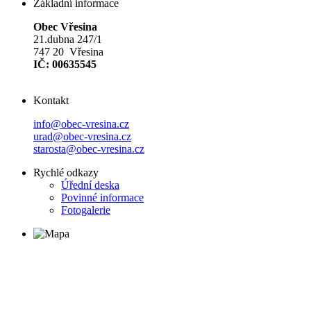
Základní informace
Obec Vřesina
21.dubna 247/1
747 20 Vřesina
IČ: 00635545
Kontakt
info@obec-vresina.cz
urad@obec-vresina.cz
starosta@obec-vresina.cz
Rychlé odkazy
Úřední deska
Povinné informace
Fotogalerie