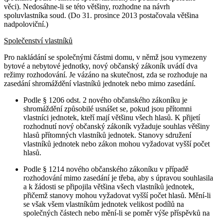
věci). Nedosáhne-li se této většiny, rozhodne na návrh
spoluvlastníka soud. (Do 31. prosince 2013 postačovala většina
nadpoloviční.)
Společenství vlastníků
Pro nakládání se společnými částmi domu, v němž jsou vymezeny
bytové a nebytové jednotky, nový občanský zákoník uvádí dva
režimy rozhodování. Je vázáno na skutečnost, zda se rozhoduje na
zasedání shromáždění vlastníků jednotek nebo mimo zasedání.
Podle § 1206 odst. 2 nového občanského zákoníku je
shromáždění způsobilé usnášet se, pokud jsou přítomni
vlastníci jednotek, kteří mají většinu všech hlasů. K přijetí
rozhodnutí nový občanský zákoník vyžaduje souhlas většiny
hlasů přítomných vlastníků jednotek. Stanovy sdružení
vlastníků jednotek nebo zákon mohou vyžadovat vyšší počet
hlasů.
Podle § 1214 nového občanského zákoníku v případě
rozhodování mimo zasedání je třeba, aby s úpravou souhlasila
a k žádosti se připojila většina všech vlastníků jednotek,
přičemž stanovy mohou vyžadovat vyšší počet hlasů. Mění-li
se však všem vlastníkům jednotek velikost podílů na
společných částech nebo mění-li se poměr výše příspěvků na