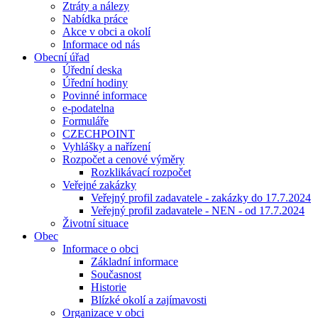
Ztráty a nálezy
Nabídka práce
Akce v obci a okolí
Informace od nás
Obecní úřad
Úřední deska
Úřední hodiny
Povinné informace
e-podatelna
Formuláře
CZECHPOINT
Vyhlášky a nařízení
Rozpočet a cenové výměry
Rozklikávací rozpočet
Veřejné zakázky
Veřejný profil zadavatele - zakázky do 17.7.2024
Veřejný profil zadavatele - NEN - od 17.7.2024
Životní situace
Obec
Informace o obci
Základní informace
Současnost
Historie
Blízké okolí a zajímavosti
Organizace v obci