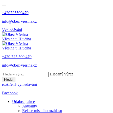
+420725500470
info@obec-vresina.cz
Vyhledávání
Vřesina
u Hlučína
Vřesina
u Hlučína
+420 725 500 470
info@obec-vresina.cz
Hledaný výraz
Hledat
rozšířené vyhledávání
Facebook
Události, akce
Aktuality
Relace místního rozhlasu