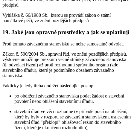
předpisů
Vyhláška č. 66/1988 Sb., kterou se provádí zákon o státní
památkové péči, ve znění pozdějších předpisů
19. Jaké jsou opravné prostředky a jak se uplatňují
Proti tomuto závaznému stanovisku se nelze samostatně odvolat.
Zákon č. 500/2004 Sb., správní řád, ve znění pozdějších předpisů,
výslovně umožňuje přezkum věcné stránky závazného stanoviska
(tj. odvolací řízení) až proti rozhodnutí správního orgánu (zde
stavebního úřadu), které je podmíněno obsahem závazného
stanoviska.
Fakticky je tedy třeba dodržet následující postup:
po obdržení závazného stanoviska podat žádost o stavební
povolení nebo ohlášení stavebnímu úřadu,
stavební úřad ve věci rozhodne (v případě prací na ohlášení,
které by byly v rozporu se závazným stanoviskem, usnesením
stavební úřad "překlopí" ohlašovací režim do stavebního
řízení, které je ukončeno rozhodnutím),