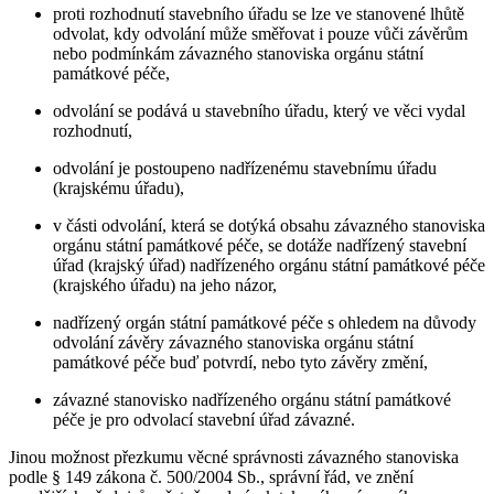
proti rozhodnutí stavebního úřadu se lze ve stanovené lhůtě
odvolat, kdy odvolání může směřovat i pouze vůči závěrům
nebo podmínkám závazného stanoviska orgánu státní
památkové péče,
odvolání se podává u stavebního úřadu, který ve věci vydal
rozhodnutí,
odvolání je postoupeno nadřízenému stavebnímu úřadu
(krajskému úřadu),
v části odvolání, která se dotýká obsahu závazného stanoviska
orgánu státní památkové péče, se dotáže nadřízený stavební
úřad (krajský úřad) nadřízeného orgánu státní památkové péče
(krajského úřadu) na jeho názor,
nadřízený orgán státní památkové péče s ohledem na důvody
odvolání závěry závazného stanoviska orgánu státní
památkové péče buď potvrdí, nebo tyto závěry změní,
závazné stanovisko nadřízeného orgánu státní památkové
péče je pro odvolací stavební úřad závazné.
Jinou možnost přezkumu věcné správnosti závazného stanoviska
podle § 149 zákona č. 500/2004 Sb., správní řád, ve znění