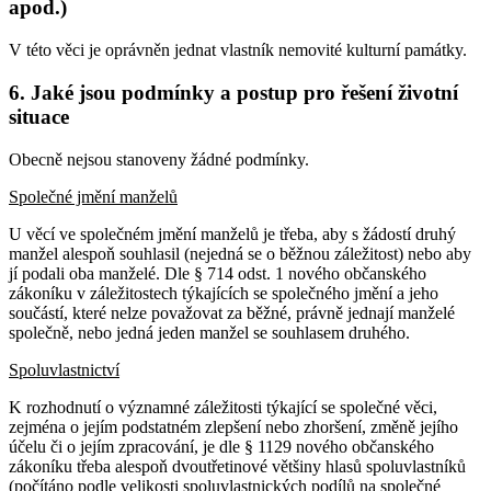
apod.)
V této věci je oprávněn jednat vlastník nemovité kulturní památky.
6. Jaké jsou podmínky a postup pro řešení životní
situace
Obecně nejsou stanoveny žádné podmínky.
Společné jmění manželů
U věcí ve společném jmění manželů je třeba, aby s žádostí druhý
manžel alespoň souhlasil (nejedná se o běžnou záležitost) nebo aby
jí podali oba manželé. Dle § 714 odst. 1 nového občanského
zákoníku v záležitostech týkajících se společného jmění a jeho
součástí, které nelze považovat za běžné, právně jednají manželé
společně, nebo jedná jeden manžel se souhlasem druhého.
Spoluvlastnictví
K rozhodnutí o významné záležitosti týkající se společné věci,
zejména o jejím podstatném zlepšení nebo zhoršení, změně jejího
účelu či o jejím zpracování, je dle § 1129 nového občanského
zákoníku třeba alespoň dvoutřetinové většiny hlasů spoluvlastníků
(počítáno podle velikosti spoluvlastnických podílů na společné