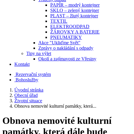
PAPÍR – modrý kontejner
SKLO – zelený kontejner
PLAST – žlutý kontejner
TEXTIL
ELEKTROODPAD
ŽÁROVKY A BATERIE
PNEUMATIKY
Akce "Ukliďme Svět"
Zprávy o nakládání s odpady
Tipy na výlet
Okolí a zajímavosti ze Vřesiny
Kontakt
Rezervační systém
Bohoslužby
Úvodní stránka
Obecní úřad
Životní situace
Obnova nemovité kulturní památky, která...
Obnova nemovité kulturní
památky, která dále bude