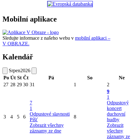
Mobilní aplikace
Sledujte informace z našeho webu v
mobilní aplikaci –
V OBRAZE.
Kalendář
Srpen
2026
Po
Út
St
Čt
Pá
So
Ne
27
28
29
30
31
1
2
9
1
7
Odpustový
1
koncert
Odpustové slavnosti
duchovní
3
4
5
6
8
Píšť
hudby
Zobrazit všechny
Zobrazit
záznamy ze dne
všechny
záznamy ze