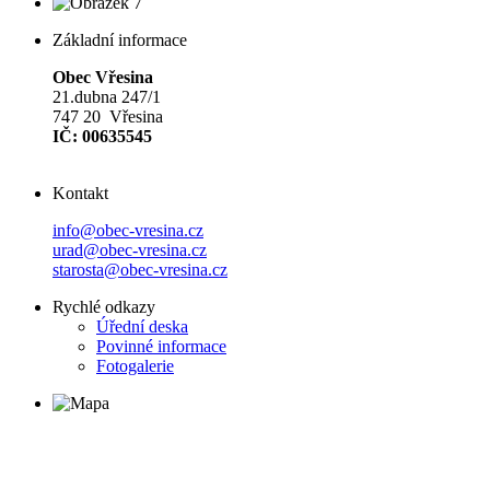
Základní informace
Obec Vřesina
21.dubna 247/1
747 20 Vřesina
IČ: 00635545
Kontakt
info@obec-vresina.cz
urad@obec-vresina.cz
starosta@obec-vresina.cz
Rychlé odkazy
Úřední deska
Povinné informace
Fotogalerie