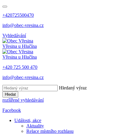
+420725500470
info@obec-vresina.cz
Vyhledávání
Vřesina
u Hlučína
Vřesina
u Hlučína
+420 725 500 470
info@obec-vresina.cz
Hledaný výraz
Hledat
rozšířené vyhledávání
Facebook
Události, akce
Aktuality
Relace místního rozhlasu