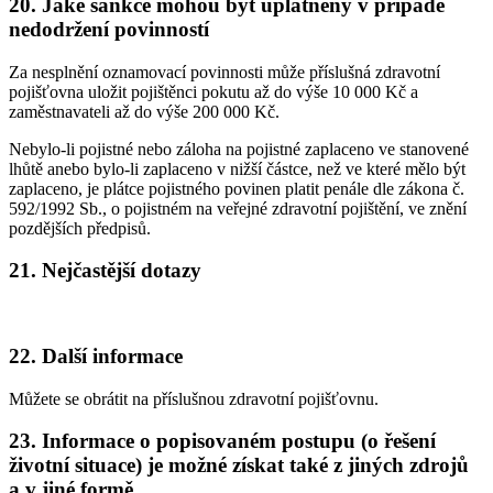
20. Jaké sankce mohou být uplatněny v případě
nedodržení povinností
Za nesplnění oznamovací povinnosti může příslušná zdravotní
pojišťovna uložit pojištěnci pokutu až do výše 10 000 Kč a
zaměstnavateli až do výše 200 000 Kč.
Nebylo-li pojistné nebo záloha na pojistné zaplaceno ve stanovené
lhůtě anebo bylo-li zaplaceno v nižší částce, než ve které mělo být
zaplaceno, je plátce pojistného povinen platit penále dle zákona č.
592/1992 Sb., o pojistném na veřejné zdravotní pojištění, ve znění
pozdějších předpisů.
21. Nejčastější dotazy
22. Další informace
Můžete se obrátit na příslušnou zdravotní pojišťovnu.
23. Informace o popisovaném postupu (o řešení
životní situace) je možné získat také z jiných zdrojů
a v jiné formě