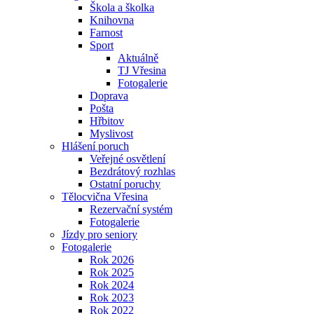
Škola a školka
Knihovna
Farnost
Sport
Aktuálně
TJ Vřesina
Fotogalerie
Doprava
Pošta
Hřbitov
Myslivost
Hlášení poruch
Veřejné osvětlení
Bezdrátový rozhlas
Ostatní poruchy
Tělocvična Vřesina
Rezervační systém
Fotogalerie
Jízdy pro seniory
Fotogalerie
Rok 2026
Rok 2025
Rok 2024
Rok 2023
Rok 2022