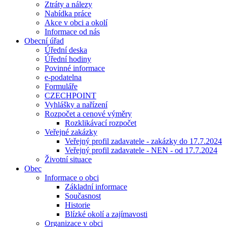
Ztráty a nálezy
Nabídka práce
Akce v obci a okolí
Informace od nás
Obecní úřad
Úřední deska
Úřední hodiny
Povinné informace
e-podatelna
Formuláře
CZECHPOINT
Vyhlášky a nařízení
Rozpočet a cenové výměry
Rozklikávací rozpočet
Veřejné zakázky
Veřejný profil zadavatele - zakázky do 17.7.2024
Veřejný profil zadavatele - NEN - od 17.7.2024
Životní situace
Obec
Informace o obci
Základní informace
Současnost
Historie
Blízké okolí a zajímavosti
Organizace v obci