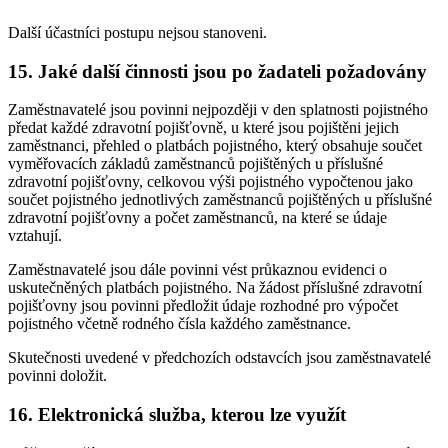
Další účastníci postupu nejsou stanoveni.
15. Jaké další činnosti jsou po žadateli požadovány
Zaměstnavatelé jsou povinni nejpozději v den splatnosti pojistného
předat každé zdravotní pojišťovně, u které jsou pojištěni jejich
zaměstnanci, přehled o platbách pojistného, který obsahuje součet
vyměřovacích základů zaměstnanců pojištěných u příslušné
zdravotní pojišťovny, celkovou výši pojistného vypočtenou jako
součet pojistného jednotlivých zaměstnanců pojištěných u příslušné
zdravotní pojišťovny a počet zaměstnanců, na které se údaje
vztahují.
Zaměstnavatelé jsou dále povinni vést průkaznou evidenci o
uskutečněných platbách pojistného. Na žádost příslušné zdravotní
pojišťovny jsou povinni předložit údaje rozhodné pro výpočet
pojistného včetně rodného čísla každého zaměstnance.
Skutečnosti uvedené v předchozích odstavcích jsou zaměstnavatelé
povinni doložit.
16. Elektronická služba, kterou lze využít