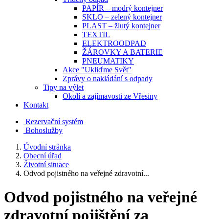
PAPÍR – modrý kontejner
SKLO – zelený kontejner
PLAST – žlutý kontejner
TEXTIL
ELEKTROODPAD
ŽÁROVKY A BATERIE
PNEUMATIKY
Akce "Ukliďme Svět"
Zprávy o nakládání s odpady
Tipy na výlet
Okolí a zajímavosti ze Vřesiny
Kontakt
Rezervační systém
Bohoslužby
Úvodní stránka
Obecní úřad
Životní situace
Odvod pojistného na veřejné zdravotní...
Odvod pojistného na veřejné
zdravotní pojištění za