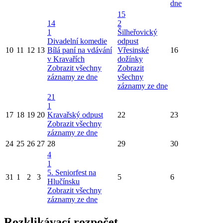
dne
15
14
2
1
Šilheřovický
Divadelní komedie
odpust
10
11
12
13
Bílá paní na vdávání
Vřesinské
16
v Kravařích
dožínky
Zobrazit všechny
Zobrazit
záznamy ze dne
všechny
záznamy ze dne
21
1
17
18
19
20
Kravařský odpust
22
23
Zobrazit všechny
záznamy ze dne
24
25
26
27
28
29
30
4
1
5. Seniorfest na
31
1
2
3
5
6
Hlučínsku
Zobrazit všechny
záznamy ze dne
Rozklikávací rozpočet