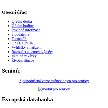
Obecní úřad
Úřední deska
Úřední hodiny
Povinné informace
e-podatelna
Formuláře
CZECHPOINT
Vyhlášky a nařízení
Rozpočet a cenové výměry
Veřejné zakázky
Životní situace
Senioři
Zjednodušená verze stránek nejen pro seniory
Evropská databanka