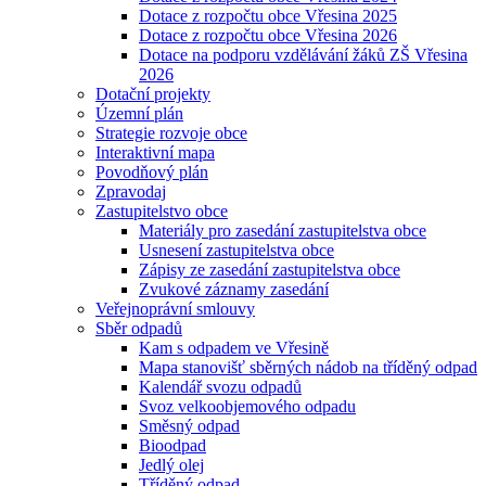
Dotace z rozpočtu obce Vřesina 2025
Dotace z rozpočtu obce Vřesina 2026
Dotace na podporu vzdělávání žáků ZŠ Vřesina
2026
Dotační projekty
Územní plán
Strategie rozvoje obce
Interaktivní mapa
Povodňový plán
Zpravodaj
Zastupitelstvo obce
Materiály pro zasedání zastupitelstva obce
Usnesení zastupitelstva obce
Zápisy ze zasedání zastupitelstva obce
Zvukové záznamy zasedání
Veřejnoprávní smlouvy
Sběr odpadů
Kam s odpadem ve Vřesině
Mapa stanovišť sběrných nádob na tříděný odpad
Kalendář svozu odpadů
Svoz velkoobjemového odpadu
Směsný odpad
Bioodpad
Jedlý olej
Tříděný odpad