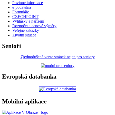
Povinné informace
e-podatelna
Formuláře
CZECHPOINT
Vyhlášky a nařízení
Rozpočet a cenové výměry
Veřejné zakázky
Životní situace
Senioři
Zjednodušená verze stránek nejen pro seniory
Evropská databanka
Mobilní aplikace