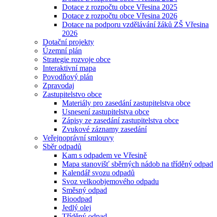
Dotace z rozpočtu obce Vřesina 2025
Dotace z rozpočtu obce Vřesina 2026
Dotace na podporu vzdělávání žáků ZŠ Vřesina
2026
Dotační projekty
Územní plán
Strategie rozvoje obce
Interaktivní mapa
Povodňový plán
Zpravodaj
Zastupitelstvo obce
Materiály pro zasedání zastupitelstva obce
Usnesení zastupitelstva obce
Zápisy ze zasedání zastupitelstva obce
Zvukové záznamy zasedání
Veřejnoprávní smlouvy
Sběr odpadů
Kam s odpadem ve Vřesině
Mapa stanovišť sběrných nádob na tříděný odpad
Kalendář svozu odpadů
Svoz velkoobjemového odpadu
Směsný odpad
Bioodpad
Jedlý olej
Tříděný odpad