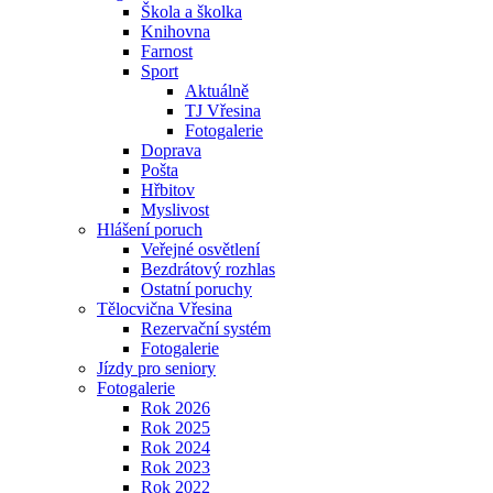
Škola a školka
Knihovna
Farnost
Sport
Aktuálně
TJ Vřesina
Fotogalerie
Doprava
Pošta
Hřbitov
Myslivost
Hlášení poruch
Veřejné osvětlení
Bezdrátový rozhlas
Ostatní poruchy
Tělocvična Vřesina
Rezervační systém
Fotogalerie
Jízdy pro seniory
Fotogalerie
Rok 2026
Rok 2025
Rok 2024
Rok 2023
Rok 2022