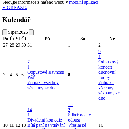
Sledujte informace z našeho webu v
mobilní aplikaci –
V OBRAZE.
Kalendář
Srpen
2026
Po
Út
St
Čt
Pá
So
Ne
27
28
29
30
31
1
2
9
1
7
Odpustový
1
koncert
Odpustové slavnosti
duchovní
3
4
5
6
8
Píšť
hudby
Zobrazit všechny
Zobrazit
záznamy ze dne
všechny
záznamy ze
dne
15
14
2
1
Šilheřovický
Divadelní komedie
odpust
10
11
12
13
Bílá paní na vdávání
Vřesinské
16