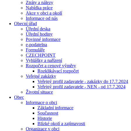
Ztráty a nálezy
Nabídka práce
Akce v obci a okolí
Informace od nás
Obecní úřad
Úřední deska
Úřední hodiny
Povinné informace
e-podatelna
Formuláře
CZECHPOINT
Vyhlášky a nařízení
Rozpočet a cenové výměry
Rozklikávací rozpočet
Veřejné zakázky
Veřejný profil zadavatele - zakázky do 17.7.2024
Veřejný profil zadavatele - NEN - od 17.7.2024
Životní situace
Obec
Informace o obci
Základní informace
Současnost
Historie
Blízké okolí a zajímavosti
Organizace v obci