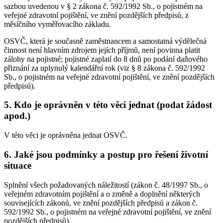
sazbou uvedenou v § 2 zákona č. 592/1992 Sb., o pojistném na
veřejné zdravotní pojištění, ve znění pozdějších předpisů, z
měsíčního vyměřovacího základu.
OSVČ, která je současně zaměstnancem a samostatná výdělečná
činnost není hlavním zdrojem jejích příjmů, není povinna platit
zálohy na pojistné; pojistné zaplatí do 8 dnů po podání daňového
přiznání za uplynulý kalendářní rok (viz § 8 zákona č. 592/1992
Sb., o pojistném na veřejné zdravotní pojištění, ve znění pozdějších
předpisů).
5. Kdo je oprávněn v této věci jednat (podat žádost
apod.)
V této věci je oprávněna jednat OSVČ.
6. Jaké jsou podmínky a postup pro řešení životní
situace
Splnění všech požadovaných náležitostí (zákon č. 48/1997 Sb., o
veřejném zdravotním pojištění a o změně a doplnění některých
souvisejících zákonů, ve znění pozdějších předpisů a zákon č.
592/1992 Sb., o pojistném na veřejné zdravotní pojištění, ve znění
pozdějších předpisů).