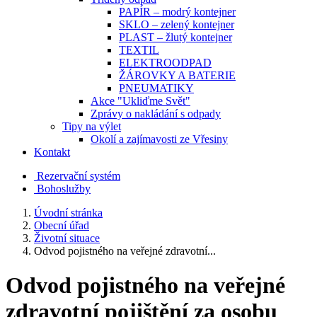
PAPÍR – modrý kontejner
SKLO – zelený kontejner
PLAST – žlutý kontejner
TEXTIL
ELEKTROODPAD
ŽÁROVKY A BATERIE
PNEUMATIKY
Akce "Ukliďme Svět"
Zprávy o nakládání s odpady
Tipy na výlet
Okolí a zajímavosti ze Vřesiny
Kontakt
Rezervační systém
Bohoslužby
Úvodní stránka
Obecní úřad
Životní situace
Odvod pojistného na veřejné zdravotní...
Odvod pojistného na veřejné
zdravotní pojištění za osobu