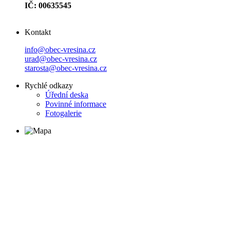
IČ: 00635545
Kontakt
info@obec-vresina.cz
urad@obec-vresina.cz
starosta@obec-vresina.cz
Rychlé odkazy
Úřední deska
Povinné informace
Fotogalerie