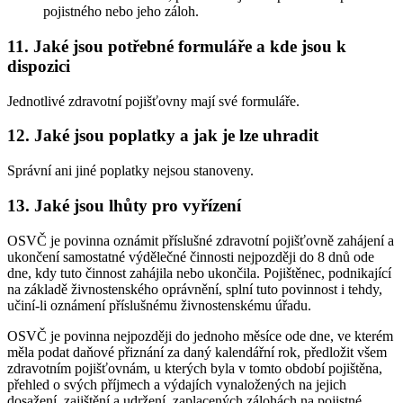
pojistného nebo jeho záloh.
11. Jaké jsou potřebné formuláře a kde jsou k
dispozici
Jednotlivé zdravotní pojišťovny mají své formuláře.
12. Jaké jsou poplatky a jak je lze uhradit
Správní ani jiné poplatky nejsou stanoveny.
13. Jaké jsou lhůty pro vyřízení
OSVČ je povinna oznámit příslušné zdravotní pojišťovně zahájení a
ukončení samostatné výdělečné činnosti nejpozději do 8 dnů ode
dne, kdy tuto činnost zahájila nebo ukončila. Pojištěnec, podnikající
na základě živnostenského oprávnění, splní tuto povinnost i tehdy,
učiní-li oznámení příslušnému živnostenskému úřadu.
OSVČ je povinna nejpozději do jednoho měsíce ode dne, ve kterém
měla podat daňové přiznání za daný kalendářní rok, předložit všem
zdravotním pojišťovnám, u kterých byla v tomto období pojištěna,
přehled o svých příjmech a výdajích vynaložených na jejich
dosažení, zajištění a udržení, zaplacených zálohách na pojistné,