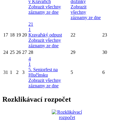
v Kravařích
dožínky
Zobrazit všechny
Zobrazit
záznamy ze dne
všechny
záznamy ze dne
21
1
17
18
19
20
Kravařský odpust
22
23
Zobrazit všechny
záznamy ze dne
24
25
26
27
28
29
30
4
1
5. Seniorfest na
31
1
2
3
5
6
Hlučínsku
Zobrazit všechny
záznamy ze dne
Rozklikávací rozpočet