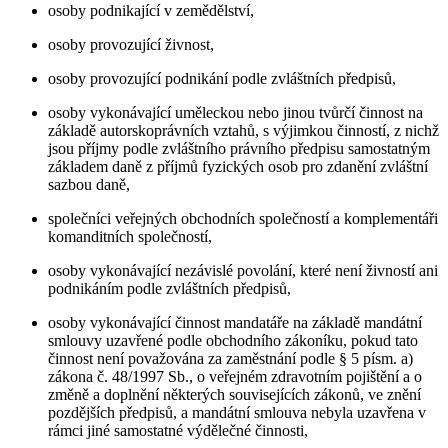
osoby podnikající v zemědělství,
osoby provozující živnost,
osoby provozující podnikání podle zvláštních předpisů,
osoby vykonávající uměleckou nebo jinou tvůrčí činnost na
základě autorskoprávních vztahů, s výjimkou činností, z nichž
jsou příjmy podle zvláštního právního předpisu samostatným
základem daně z příjmů fyzických osob pro zdanění zvláštní
sazbou daně,
společníci veřejných obchodních společností a komplementáři
komanditních společností,
osoby vykonávající nezávislé povolání, které není živností ani
podnikáním podle zvláštních předpisů,
osoby vykonávající činnost mandatáře na základě mandátní
smlouvy uzavřené podle obchodního zákoníku, pokud tato
činnost není považována za zaměstnání podle § 5 písm. a)
zákona č. 48/1997 Sb., o veřejném zdravotním pojištění a o
změně a doplnění některých souvisejících zákonů, ve znění
pozdějších předpisů, a mandátní smlouva nebyla uzavřena v
rámci jiné samostatné výdělečné činnosti,