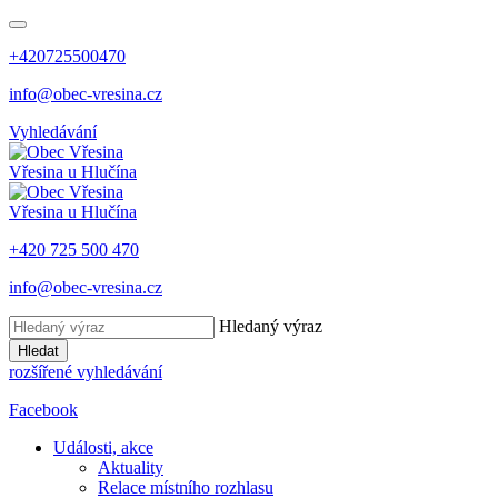
+420725500470
info@obec-vresina.cz
Vyhledávání
Vřesina
u Hlučína
Vřesina
u Hlučína
+420 725 500 470
info@obec-vresina.cz
Hledaný výraz
Hledat
rozšířené vyhledávání
Facebook
Události, akce
Aktuality
Relace místního rozhlasu