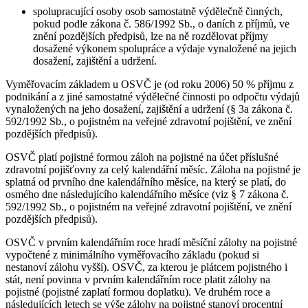
spolupracující osoby osob samostatně výdělečně činných,
pokud podle zákona č. 586/1992 Sb., o daních z příjmů, ve
znění pozdějších předpisů, lze na ně rozdělovat příjmy
dosažené výkonem spolupráce a výdaje vynaložené na jejich
dosažení, zajištění a udržení.
Vyměřovacím základem u OSVČ je (od roku 2006) 50 % příjmu z
podnikání a z jiné samostatné výdělečné činnosti po odpočtu výdajů
vynaložených na jeho dosažení, zajištění a udržení (§ 3a zákona č.
592/1992 Sb., o pojistném na veřejné zdravotní pojištění, ve znění
pozdějších předpisů).
OSVČ platí pojistné formou záloh na pojistné na účet příslušné
zdravotní pojišťovny za celý kalendářní měsíc. Záloha na pojistné je
splatná od prvního dne kalendářního měsíce, na který se platí, do
osmého dne následujícího kalendářního měsíce (viz § 7 zákona č.
592/1992 Sb., o pojistném na veřejné zdravotní pojištění, ve znění
pozdějších předpisů).
OSVČ v prvním kalendářním roce hradí měsíční zálohy na pojistné
vypočtené z minimálního vyměřovacího základu (pokud si
nestanoví zálohu vyšší). OSVČ, za kterou je plátcem pojistného i
stát, není povinna v prvním kalendářním roce platit zálohy na
pojistné (pojistné zaplatí formou doplatku). Ve druhém roce a
následujících letech se výše zálohy na pojistné stanoví procentní