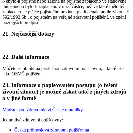
Nebylo-li pojistné nebo záloha na pojistné zaplaceno ve stanovené
lhůtě anebo bylo-li zaplaceno v nižší částce, než ve které mělo být
zaplaceno, je plátce pojistného povinen platit penále podle zákona č.
592/1992 Sb., o pojistném na veřejné zdravotní pojištění, ve znění
pozdějších předpisů.
21. Nejčastější dotazy
22. Další informace
Můžete se obrátit na příslušnou zdravotní pojišťovnu, u které jste
jako OSVČ pojištěni.
23. Informace o popisovaném postupu (o řešení
životní situace) je možné získat také z jiných zdrojů
a v jiné formě
Ministerstvo zdravotnictví České republiky
Jednotlivé zdravotní pojišťovny:
Česká průmyslová zdravotní pojišťovna