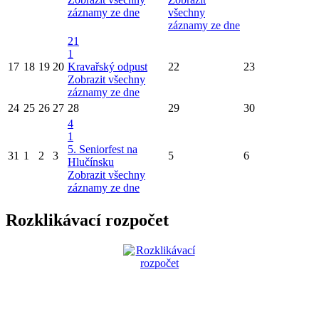
záznamy ze dne
všechny
záznamy ze dne
21
1
17
18
19
20
Kravařský odpust
22
23
Zobrazit všechny
záznamy ze dne
24
25
26
27
28
29
30
4
1
5. Seniorfest na
31
1
2
3
5
6
Hlučínsku
Zobrazit všechny
záznamy ze dne
Rozklikávací rozpočet