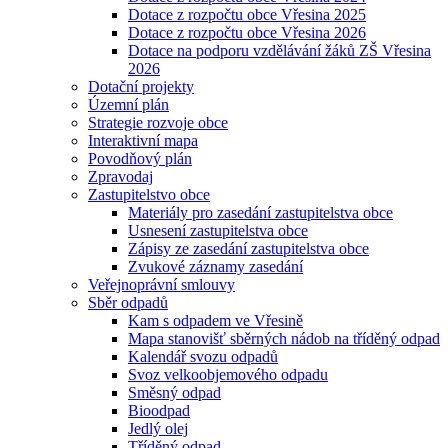
Dotace z rozpočtu obce Vřesina 2025
Dotace z rozpočtu obce Vřesina 2026
Dotace na podporu vzdělávání žáků ZŠ Vřesina
2026
Dotační projekty
Územní plán
Strategie rozvoje obce
Interaktivní mapa
Povodňový plán
Zpravodaj
Zastupitelstvo obce
Materiály pro zasedání zastupitelstva obce
Usnesení zastupitelstva obce
Zápisy ze zasedání zastupitelstva obce
Zvukové záznamy zasedání
Veřejnoprávní smlouvy
Sběr odpadů
Kam s odpadem ve Vřesině
Mapa stanovišť sběrných nádob na tříděný odpad
Kalendář svozu odpadů
Svoz velkoobjemového odpadu
Směsný odpad
Bioodpad
Jedlý olej
Tříděný odpad