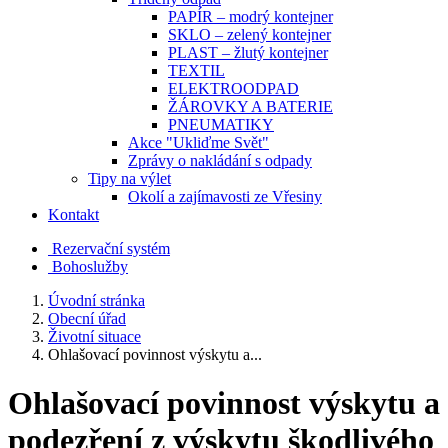
PAPÍR – modrý kontejner
SKLO – zelený kontejner
PLAST – žlutý kontejner
TEXTIL
ELEKTROODPAD
ŽÁROVKY A BATERIE
PNEUMATIKY
Akce "Ukliďme Svět"
Zprávy o nakládání s odpady
Tipy na výlet
Okolí a zajímavosti ze Vřesiny
Kontakt
Rezervační systém
Bohoslužby
Úvodní stránka
Obecní úřad
Životní situace
Ohlašovací povinnost výskytu a...
Ohlašovací povinnost výskytu a
podezření z výskytu škodlivého