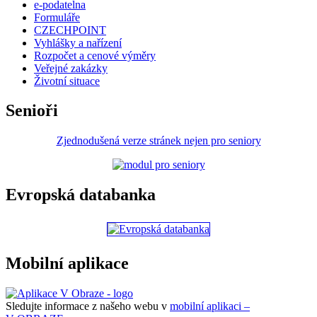
e-podatelna
Formuláře
CZECHPOINT
Vyhlášky a nařízení
Rozpočet a cenové výměry
Veřejné zakázky
Životní situace
Senioři
Zjednodušená verze stránek nejen pro seniory
Evropská databanka
Mobilní aplikace
Sledujte informace z našeho webu v
mobilní aplikaci –