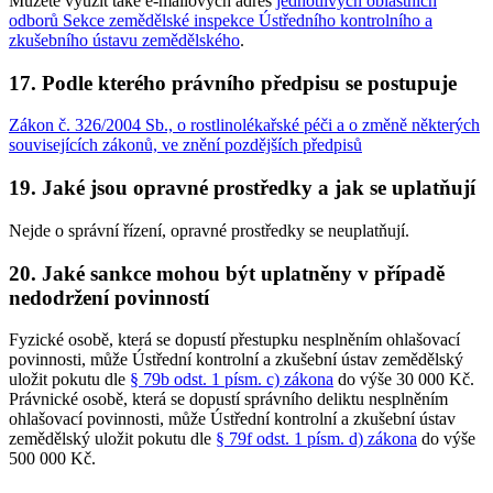
Můžete využít také e-mailových adres
jednotlivých oblastních
odborů Sekce zemědělské inspekce Ústředního kontrolního a
zkušebního ústavu zemědělského
.
17. Podle kterého právního předpisu se postupuje
Zákon č. 326/2004 Sb., o rostlinolékařské péči a o změně některých
souvisejících zákonů, ve znění pozdějších předpisů
19. Jaké jsou opravné prostředky a jak se uplatňují
Nejde o správní řízení, opravné prostředky se neuplatňují.
20. Jaké sankce mohou být uplatněny v případě
nedodržení povinností
Fyzické osobě, která se dopustí přestupku nesplněním ohlašovací
povinnosti, může Ústřední kontrolní a zkušební ústav zemědělský
uložit pokutu dle
§ 79b odst. 1 písm. c) zákona
do výše 30 000 Kč.
Právnické osobě, která se dopustí správního deliktu nesplněním
ohlašovací povinnosti, může Ústřední kontrolní a zkušební ústav
zemědělský uložit pokutu dle
§ 79f odst. 1 písm. d) zákona
do výše
500 000 Kč.