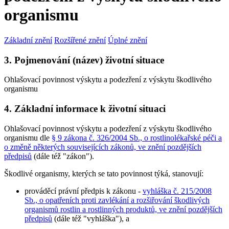
organismu
Základní znění
Rozšířené znění
Úplné znění
3. Pojmenování (název) životní situace
Ohlašovací povinnost výskytu a podezření z výskytu škodlivého
organismu
4. Základní informace k životní situaci
Ohlašovací povinnost výskytu a podezření z výskytu škodlivého
organismu dle
§ 9 zákona č. 326/2004 Sb., o rostlinolékařské péči a
o změně některých souvisejících zákonů, ve znění pozdějších
předpisů
(dále též "zákon").
Škodlivé organismy, kterých se tato povinnost týká, stanovují:
prováděcí právní předpis k zákonu -
vyhláška č. 215/2008
Sb., o opatřeních proti zavlékání a rozšiřování škodlivých
organismů rostlin a rostlinných produktů, ve znění pozdějších
předpisů
(dále též "vyhláška"), a