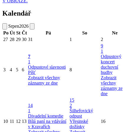
V OBRAZE.
Kalendář
Srpen
2026
Po
Út
St
Čt
Pá
So
Ne
27
28
29
30
31
1
2
9
1
7
Odpustový
1
koncert
Odpustové slavnosti
duchovní
3
4
5
6
8
Píšť
hudby
Zobrazit všechny
Zobrazit
záznamy ze dne
všechny
záznamy ze
dne
15
14
2
1
Šilheřovický
Divadelní komedie
odpust
10
11
12
13
Bílá paní na vdávání
Vřesinské
16
v Kravařích
dožínky
Zobrazit všechny
Zobrazit