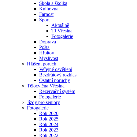
Škola a školka
Knihovna
Farnost
Sport
Aktuálně
TJ Vřesina
Fotogalerie
Doprava
Pošta
Hřbitov
Myslivost
Hlášení poruch
Veřejné osvětlení
Bezdrátový rozhlas
Ostatní poruchy
Tělocvična Vřesina
Rezervační systém
Fotogalerie
Jízdy pro seniory
Fotogalerie
Rok 2026
Rok 2025
Rok 2024
Rok 2023
Rok 2022