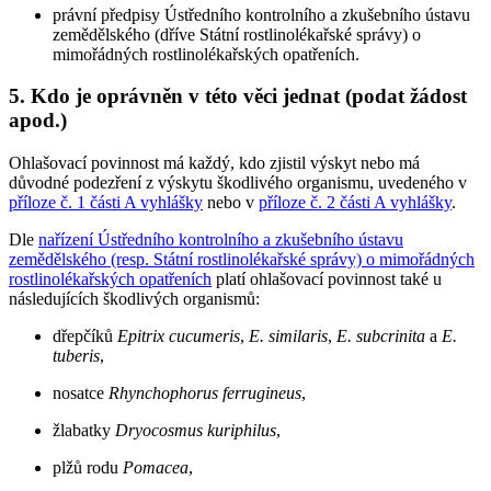
právní předpisy Ústředního kontrolního a zkušebního ústavu
zemědělského (dříve Státní rostlinolékařské správy) o
mimořádných rostlinolékařských opatřeních.
5. Kdo je oprávněn v této věci jednat (podat žádost
apod.)
Ohlašovací povinnost má každý, kdo zjistil výskyt nebo má
důvodné podezření z výskytu škodlivého organismu, uvedeného v
příloze č. 1 části A vyhlášky
nebo v
příloze č. 2 části A vyhlášky
.
Dle
nařízení Ústředního kontrolního a zkušebního ústavu
zemědělského (resp. Státní rostlinolékařské správy) o mimořádných
rostlinolékařských opatřeních
platí ohlašovací povinnost také u
následujících škodlivých organismů:
dřepčíků
Epitrix cucumeris
,
E. similaris
,
E. subcrinita
a
E.
tuberis
,
nosatce
Rhynchophorus ferrugineus
,
žlabatky
Dryocosmus kuriphilus
,
plžů rodu
Pomacea
,