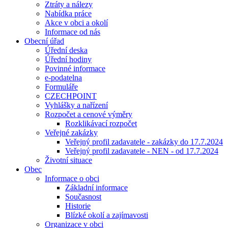
Ztráty a nálezy
Nabídka práce
Akce v obci a okolí
Informace od nás
Obecní úřad
Úřední deska
Úřední hodiny
Povinné informace
e-podatelna
Formuláře
CZECHPOINT
Vyhlášky a nařízení
Rozpočet a cenové výměry
Rozklikávací rozpočet
Veřejné zakázky
Veřejný profil zadavatele - zakázky do 17.7.2024
Veřejný profil zadavatele - NEN - od 17.7.2024
Životní situace
Obec
Informace o obci
Základní informace
Současnost
Historie
Blízké okolí a zajímavosti
Organizace v obci