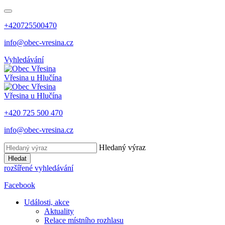
+420725500470
info@obec-vresina.cz
Vyhledávání
Vřesina
u Hlučína
Vřesina
u Hlučína
+420 725 500 470
info@obec-vresina.cz
Hledaný výraz
Hledat
rozšířené vyhledávání
Facebook
Události, akce
Aktuality
Relace místního rozhlasu