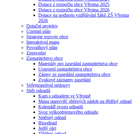
Dotace z rozpočtu obce Vřesina 2025
Dotace z rozpočtu obce Vřesina 2026
Dotace na podporu vzdělávání žáků ZŠ Vřesina
2026
Dotační projekty
Územní plán
Strategie rozvoje obce
Interaktivní mapa
Povodňový plán
Zpravodaj
Zastupitelstvo obce
Materiály pro zasedání zastupitelstva obce
Usnesení zastupitelstva obce
Zápisy ze zasedání zastupitelstva obce
Zvukové záznamy zasedání
Veřejnoprávní smlouvy
Sběr odpadů
Kam s odpadem ve Vřesině
Mapa stanovišť sběrných nádob na tříděný odpad
Kalendář svozu odpadů
Svoz velkoobjemového odpadu
Směsný odpad
Bioodpad
Jedlý olej
Tříděný odpad