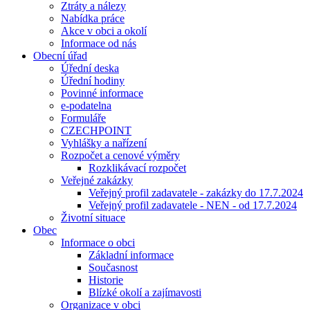
Ztráty a nálezy
Nabídka práce
Akce v obci a okolí
Informace od nás
Obecní úřad
Úřední deska
Úřední hodiny
Povinné informace
e-podatelna
Formuláře
CZECHPOINT
Vyhlášky a nařízení
Rozpočet a cenové výměry
Rozklikávací rozpočet
Veřejné zakázky
Veřejný profil zadavatele - zakázky do 17.7.2024
Veřejný profil zadavatele - NEN - od 17.7.2024
Životní situace
Obec
Informace o obci
Základní informace
Současnost
Historie
Blízké okolí a zajímavosti
Organizace v obci