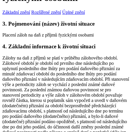
Základní znění
Rozšířené znění
Úplné znění
3. Pojmenování (název) životní situace
Placení záloh na daň z příjmů fyzickými osobami
4. Základní informace k životní situaci
Zálohy na daň z příjmů se platí v průběhu zálohového období.
Zálohové období je období od prvního dne následujícího po
uplynutí posledního dne lhůty pro podání daňového přiznání za
minulé zdaňovací období do posledního dne lhůty pro podání
daňového přiznání v následujícím zdaňovacím období. Při stanovení
výše a periodicity záloh se vychází z poslední známé daňové
povinnosti. Za poslední známou daňovou povinnost se pro
stanovení periodicity a výše záloh v zálohovém období považuje
rovněž částka, kterou si poplatník sám vypočetl a uvedl v daňovém
(dodatečném) přiznání za období bezprostředně předcházející
zdaňovacímu období, s platností od následujícího dne po termínu
pro podání daňového (dodatečného) přiznání, a bylo-li daňové
(dodatečné) přiznání podáno opožděně, s platností od následujícího
dne po dni jeho podání, do účinnosti další změny poslední známé