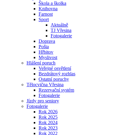
Škola a školka
Knihovna
Farnost
Sport
Aktuálně
TJ Vřesina
Fotogalerie
Doprava
Pošta
Hřbitov
Myslivost
Hlášení poruch
Veřejné osvětlení
Bezdrátový rozhlas
Ostatní poruchy
Tělocvična Vřesina
Rezervační systém
Fotogalerie
Jízdy pro seniory
Fotogalerie
Rok 2026
Rok 2025
Rok 2024
Rok 2023
Rok 2022