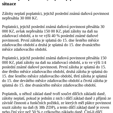
situace
Zálohy neplatí poplatníci, jejichž poslední známá daňová povinnost
nepřesáhla 30 000 Kč.
Poplatníci, jejichž poslední známá daňová povinnost přesáhla 30
000 Kč, avšak nepřesáhla 150 00 Kč, platí zálohy na daň na
zdaňovací období, a to ve výši 40 % poslední známé daňové
povinnosti. První záloha je splatná do 15. dne šestého měsíce
zdaňovacího období a druhá je splatná do 15. dne dvanáctého
měsíce zdaňovacího období.
Poplatníci, jejichž poslední známá daňová povinnost přesáhla 150
000 Kč, platí zálohy na daň na zdaňovací období, a to ve výši 1/4
poslední známé daňové povinnosti. První záloha je splatná do 15.
dne třetího měsíce zdaňovacího období, druhá záloha je splatná do
15. dne šestého měsíce zdaňovacího období, třetí záloha je splatná
do 15. dne devátého měsíce zdaňovacího období a čtvrtá záloha je
splatná do 15. dne dvanáctého měsíce zdaňovacího období.
Poplatník, u něhož základ daně tvoří součet dílčích základů daně,
zálohy neplatí, pokud je jedním z nich i dílčí základ daně z příjmů ze
závislé činnosti a funkčních požitků, ze kterých měl plátce povinnost
srazit zálohy na daň (§ 38h ZDP), a tento dílčí základ daně je roven
nebo činí více než 50 % z celkového základu daně. Činí-li dílčí