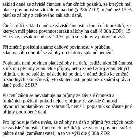
základ daně ze závislé činnosti a funkčních požitků, ze kterých měl
plátce povinnost srazit zálohy na daň (§ 38h ZDP), méně než 15 %,
platí se zálohy z celkového základu daně.
Činí-li dílčí základ daně ze závislé činnosti a funkčních požitků, ze
kterých měl plátce povinnost srazit zálohy na daň (§ 38h ZDP), 15
% a více, avšak méně než 50 %, platí se zálohy v poloviční výši.
Při změně poslední známé daňové povinnosti v průběhu
zdaňovacího období se zálohy do té doby splatné nemění.
Poplatník není povinen platit zálohy na daň, jestliže ukončil činnost,
z níž mu plynuly zdanitelné příjmy, nebo zanikl zdroj zdanitelných
příjmů, a to od splátky následující po dni, v němž došlo ke změně
rozhodných skutečností; tyto skutečnosti poplatník oznámí správci
daně podle ZSDP.
Placení záloh se nevztahuje na příjmy ze závislé činnosti a
funkčních požitků, pokud nejde o příjmy ze závislé činnosti
plynoucí poplatníkovi ze zahraničí, nemá-li poplatník současně jiné
příjmy podrobené dani.
Pro úplnost je třeba uvést, že zálohy na daň z příjmů fyzických osob
ze závislé činnosti a funkčních požitků je ze zákona povinen srážet
plátce daně (zaměstnavatel), a to ve výši dle § 38h ZDP.