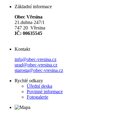
Základní informace
Obec Vřesina
21.dubna 247/1
747 20 Vřesina
IČ: 00635545
Kontakt
info@obec-vresina.cz
urad@obec-vresina.cz
starosta@obec-vresina.cz
Rychlé odkazy
Úřední deska
Povinné informace
Fotogalerie