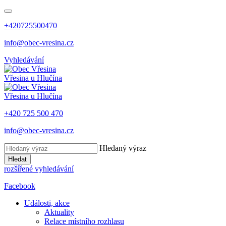
+420725500470
info@obec-vresina.cz
Vyhledávání
Vřesina
u Hlučína
Vřesina
u Hlučína
+420 725 500 470
info@obec-vresina.cz
Hledaný výraz
Hledat
rozšířené vyhledávání
Facebook
Události, akce
Aktuality
Relace místního rozhlasu