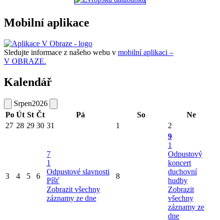
Mobilní aplikace
Sledujte informace z našeho webu v
mobilní aplikaci –
V OBRAZE.
Kalendář
Srpen
2026
Po
Út
St
Čt
Pá
So
Ne
27
28
29
30
31
1
2
9
1
7
Odpustový
1
koncert
Odpustové slavnosti
duchovní
3
4
5
6
8
Píšť
hudby
Zobrazit všechny
Zobrazit
záznamy ze dne
všechny
záznamy ze
dne