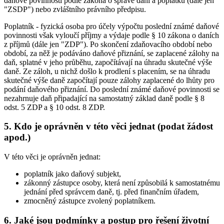
daňové povinnosti podle zákona o správě daní a poplatků (dále jen
"ZSDP") nebo zvláštního právního předpisu.
Poplatník - fyzická osoba pro účely výpočtu poslední známé daňové
povinnosti však vyloučí příjmy a výdaje podle § 10 zákona o daních
z příjmů (dále jen "ZDP"). Po skončení zdaňovacího období nebo
období, za něž je podáváno daňové přiznání, se zaplacené zálohy na
daň, splatné v jeho průběhu, započítávají na úhradu skutečné výše
daně. Ze záloh, u nichž došlo k prodlení s placením, se na úhradu
skutečné výše daně započítají pouze zálohy zaplacené do lhůty pro
podání daňového přiznání. Do poslední známé daňové povinnosti se
nezahrnuje daň připadající na samostatný základ daně podle § 8
odst. 5 ZDP a § 10 odst. 8 ZDP.
5. Kdo je oprávněn v této věci jednat (podat žádost
apod.)
V této věci je oprávněn jednat:
poplatník jako daňový subjekt,
zákonný zástupce osoby, která není způsobilá k samostatnému
jednání před správcem daně, tj. před finančním úřadem,
zmocněný zástupce zvolený poplatníkem.
6. Jaké jsou podmínky a postup pro řešení životní