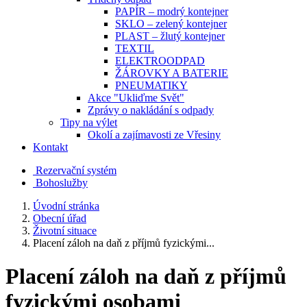
PAPÍR – modrý kontejner
SKLO – zelený kontejner
PLAST – žlutý kontejner
TEXTIL
ELEKTROODPAD
ŽÁROVKY A BATERIE
PNEUMATIKY
Akce "Ukliďme Svět"
Zprávy o nakládání s odpady
Tipy na výlet
Okolí a zajímavosti ze Vřesiny
Kontakt
Rezervační systém
Bohoslužby
Úvodní stránka
Obecní úřad
Životní situace
Placení záloh na daň z příjmů fyzickými...
Placení záloh na daň z příjmů
fyzickými osobami