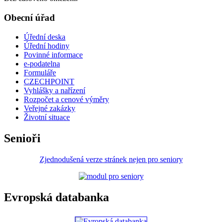
Obecní úřad
Úřední deska
Úřední hodiny
Povinné informace
e-podatelna
Formuláře
CZECHPOINT
Vyhlášky a nařízení
Rozpočet a cenové výměry
Veřejné zakázky
Životní situace
Senioři
Zjednodušená verze stránek nejen pro seniory
Evropská databanka