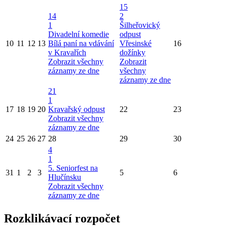
15
14
2
1
Šilheřovický
Divadelní komedie
odpust
10
11
12
13
Bílá paní na vdávání
Vřesinské
16
v Kravařích
dožínky
Zobrazit všechny
Zobrazit
záznamy ze dne
všechny
záznamy ze dne
21
1
17
18
19
20
Kravařský odpust
22
23
Zobrazit všechny
záznamy ze dne
24
25
26
27
28
29
30
4
1
5. Seniorfest na
31
1
2
3
5
6
Hlučínsku
Zobrazit všechny
záznamy ze dne
Rozklikávací rozpočet