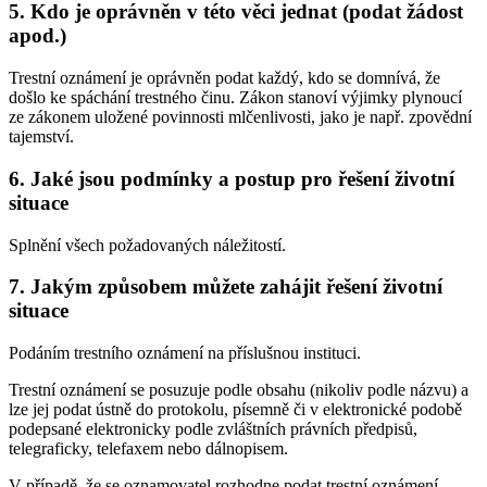
5. Kdo je oprávněn v této věci jednat (podat žádost
apod.)
Trestní oznámení je oprávněn podat každý, kdo se domnívá, že
došlo ke spáchání trestného činu. Zákon stanoví výjimky plynoucí
ze zákonem uložené povinnosti mlčenlivosti, jako je např. zpovědní
tajemství.
6. Jaké jsou podmínky a postup pro řešení životní
situace
Splnění všech požadovaných náležitostí.
7. Jakým způsobem můžete zahájit řešení životní
situace
Podáním trestního oznámení na příslušnou instituci.
Trestní oznámení se posuzuje podle obsahu (nikoliv podle názvu) a
lze jej podat ústně do protokolu, písemně či v elektronické podobě
podepsané elektronicky podle zvláštních právních předpisů,
telegraficky, telefaxem nebo dálnopisem.
V případě, že se oznamovatel rozhodne podat trestní oznámení