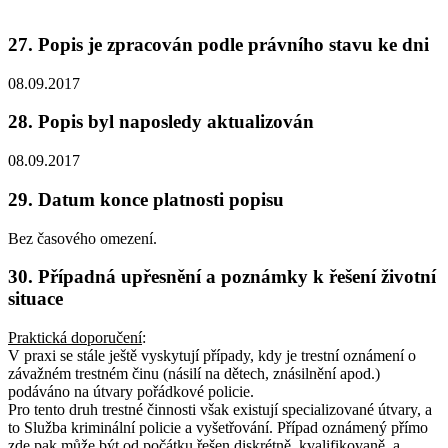
27. Popis je zpracován podle právního stavu ke dni
08.09.2017
28. Popis byl naposledy aktualizován
08.09.2017
29. Datum konce platnosti popisu
Bez časového omezení.
30. Případná upřesnění a poznámky k řešení životní
situace
Praktická doporučení
:
V praxi se stále ještě vyskytují případy, kdy je trestní oznámení o
závažném trestném činu (násilí na dětech, znásilnění apod.)
podáváno na útvary pořádkové policie.
Pro tento druh trestné činnosti však existují specializované útvary, a
to Služba kriminální policie a vyšetřování. Případ oznámený přímo
zde pak může být od počátku řešen diskrétně, kvalifikovaně, a