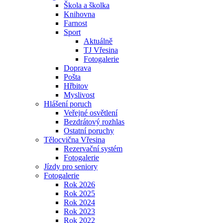
Škola a školka
Knihovna
Farnost
Sport
Aktuálně
TJ Vřesina
Fotogalerie
Doprava
Pošta
Hřbitov
Myslivost
Hlášení poruch
Veřejné osvětlení
Bezdrátový rozhlas
Ostatní poruchy
Tělocvična Vřesina
Rezervační systém
Fotogalerie
Jízdy pro seniory
Fotogalerie
Rok 2026
Rok 2025
Rok 2024
Rok 2023
Rok 2022