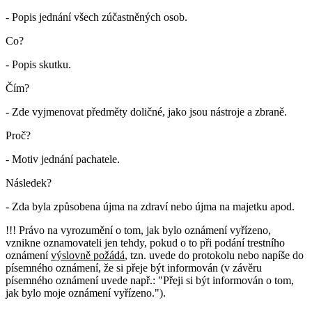
- Popis jednání všech zúčastněných osob.
Co?
- Popis skutku.
Čím?
- Zde vyjmenovat předměty doličné, jako jsou nástroje a zbraně.
Proč?
- Motiv jednání pachatele.
Následek?
- Zda byla způsobena újma na zdraví nebo újma na majetku apod.
!!! Právo na vyrozumění o tom, jak bylo oznámení vyřízeno,
vznikne oznamovateli jen tehdy, pokud o to při podání trestního
oznámení
výslovně požádá
, tzn. uvede do protokolu nebo napíše do
písemného oznámení, že si přeje být informován (v závěru
písemného oznámení uvede např.: "Přeji si být informován o tom,
jak bylo moje oznámení vyřízeno.").