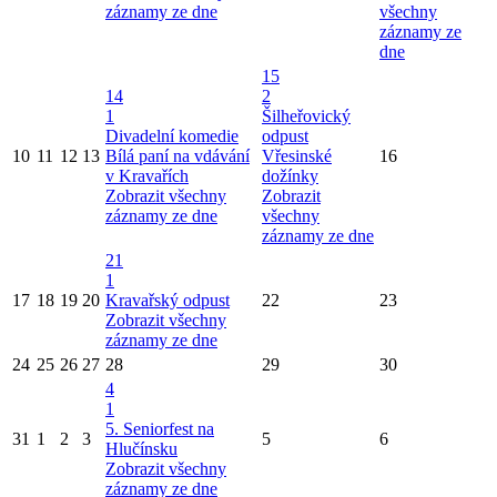
záznamy ze dne
všechny
záznamy ze
dne
15
14
2
1
Šilheřovický
Divadelní komedie
odpust
10
11
12
13
Bílá paní na vdávání
Vřesinské
16
v Kravařích
dožínky
Zobrazit všechny
Zobrazit
záznamy ze dne
všechny
záznamy ze dne
21
1
17
18
19
20
Kravařský odpust
22
23
Zobrazit všechny
záznamy ze dne
24
25
26
27
28
29
30
4
1
5. Seniorfest na
31
1
2
3
5
6
Hlučínsku
Zobrazit všechny
záznamy ze dne