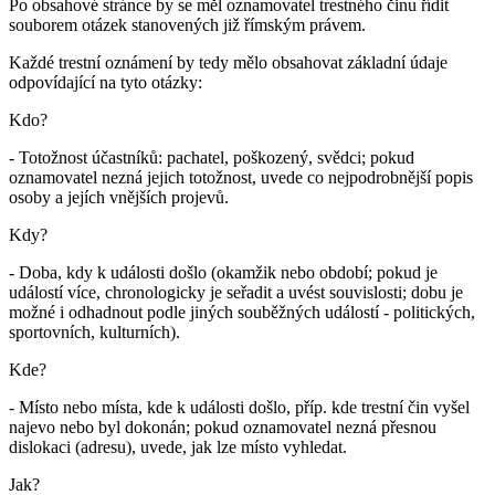
Po obsahové stránce by se měl oznamovatel trestného činu řídit
souborem otázek stanovených již římským právem.
Každé trestní oznámení by tedy mělo obsahovat základní údaje
odpovídající na tyto otázky:
Kdo?
- Totožnost účastníků: pachatel, poškozený, svědci; pokud
oznamovatel nezná jejich totožnost, uvede co nejpodrobnější popis
osoby a jejích vnějších projevů.
Kdy?
- Doba, kdy k události došlo (okamžik nebo období; pokud je
událostí více, chronologicky je seřadit a uvést souvislosti; dobu je
možné i odhadnout podle jiných souběžných událostí - politických,
sportovních, kulturních).
Kde?
- Místo nebo místa, kde k události došlo, příp. kde trestní čin vyšel
najevo nebo byl dokonán; pokud oznamovatel nezná přesnou
dislokaci (adresu), uvede, jak lze místo vyhledat.
Jak?