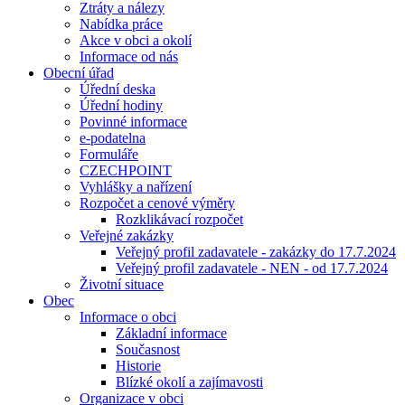
Ztráty a nálezy
Nabídka práce
Akce v obci a okolí
Informace od nás
Obecní úřad
Úřední deska
Úřední hodiny
Povinné informace
e-podatelna
Formuláře
CZECHPOINT
Vyhlášky a nařízení
Rozpočet a cenové výměry
Rozklikávací rozpočet
Veřejné zakázky
Veřejný profil zadavatele - zakázky do 17.7.2024
Veřejný profil zadavatele - NEN - od 17.7.2024
Životní situace
Obec
Informace o obci
Základní informace
Současnost
Historie
Blízké okolí a zajímavosti
Organizace v obci