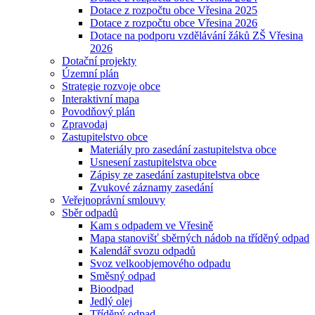
Dotace z rozpočtu obce Vřesina 2025
Dotace z rozpočtu obce Vřesina 2026
Dotace na podporu vzdělávání žáků ZŠ Vřesina
2026
Dotační projekty
Územní plán
Strategie rozvoje obce
Interaktivní mapa
Povodňový plán
Zpravodaj
Zastupitelstvo obce
Materiály pro zasedání zastupitelstva obce
Usnesení zastupitelstva obce
Zápisy ze zasedání zastupitelstva obce
Zvukové záznamy zasedání
Veřejnoprávní smlouvy
Sběr odpadů
Kam s odpadem ve Vřesině
Mapa stanovišť sběrných nádob na tříděný odpad
Kalendář svozu odpadů
Svoz velkoobjemového odpadu
Směsný odpad
Bioodpad
Jedlý olej
Tříděný odpad