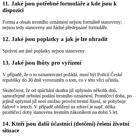
11. Jaké jsou potřebné formuláře a kde jsou k
dispozici
Forma a obsah trestního oznámení nejsou formálně stanoveny;
nejsou tedy stanoveny ani žádné předepsané formuláře.
12. Jaké jsou poplatky a jak je lze uhradit
Správní ani jiné poplatky nejsou stanoveny.
13. Jaké jsou lhůty pro vyřízení
V případě, že o to oznamovatel požádá, musí být Policií České
republiky do 30 dnů vyrozuměn o tom, co v této věci učinila.
Skutečnost, že od spáchání skutku již uplynulo několik dnů,
samozřejmě nebrání podání trestního oznámení. Promlčecí doba, po
jejímž uplynutí již není možno provést trestní řízení, se pohybuje
řádově v letech. V případě ublížení na zdraví je např. délka
promlčecí doby stanovena trestním zákoníkem na dobu 5 let.
14. Kteří jsou další účastníci (dotčení) řešení životní
situace