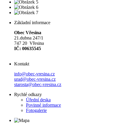
Základní informace
Obec Vřesina
21.dubna 247/1
747 20 Vřesina
IČ: 00635545
Kontakt
info@obec-vresina.cz
urad@obec-vresina.cz
starosta@obec-vresina.cz
Rychlé odkazy
Úřední deska
Povinné informace
Fotogalerie