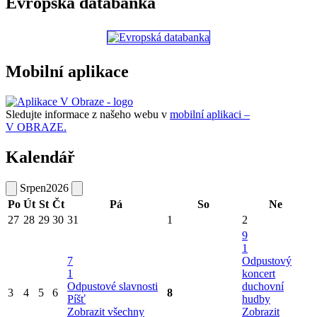
Evropská databanka
Mobilní aplikace
Sledujte informace z našeho webu v
mobilní aplikaci –
V OBRAZE.
Kalendář
Srpen
2026
Po
Út
St
Čt
Pá
So
Ne
27
28
29
30
31
1
2
9
1
7
Odpustový
1
koncert
Odpustové slavnosti
duchovní
3
4
5
6
8
Píšť
hudby
Zobrazit všechny
Zobrazit