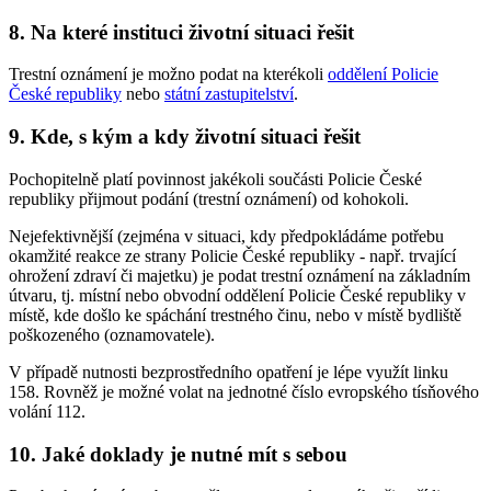
8. Na které instituci životní situaci řešit
Trestní oznámení je možno podat na kterékoli
oddělení Policie
České republiky
nebo
státní zastupitelství
.
9. Kde, s kým a kdy životní situaci řešit
Pochopitelně platí povinnost jakékoli součásti Policie České
republiky přijmout podání (trestní oznámení) od kohokoli.
Nejefektivnější (zejména v situaci, kdy předpokládáme potřebu
okamžité reakce ze strany Policie České republiky - např. trvající
ohrožení zdraví či majetku) je podat trestní oznámení na základním
útvaru, tj. místní nebo obvodní oddělení Policie České republiky v
místě, kde došlo ke spáchání trestného činu, nebo v místě bydliště
poškozeného (oznamovatele).
V případě nutnosti bezprostředního opatření je lépe využít linku
158. Rovněž je možné volat na jednotné číslo evropského tísňového
volání 112.
10. Jaké doklady je nutné mít s sebou