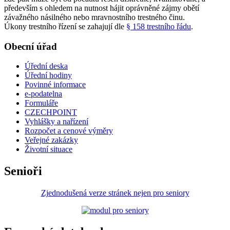
především s ohledem na nutnost hájit oprávněné zájmy obětí
závažného násilného nebo mravnostního trestného činu.
Úkony trestního řízení se zahajují dle
§ 158 trestního řádu
.
Obecní úřad
Úřední deska
Úřední hodiny
Povinné informace
e-podatelna
Formuláře
CZECHPOINT
Vyhlášky a nařízení
Rozpočet a cenové výměry
Veřejné zakázky
Životní situace
Senioři
Zjednodušená verze stránek nejen pro seniory