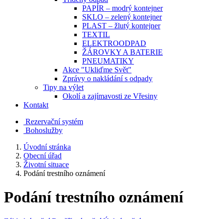
PAPÍR – modrý kontejner
SKLO – zelený kontejner
PLAST – žlutý kontejner
TEXTIL
ELEKTROODPAD
ŽÁROVKY A BATERIE
PNEUMATIKY
Akce "Ukliďme Svět"
Zprávy o nakládání s odpady
Tipy na výlet
Okolí a zajímavosti ze Vřesiny
Kontakt
Rezervační systém
Bohoslužby
Úvodní stránka
Obecní úřad
Životní situace
Podání trestního oznámení
Podání trestního oznámení