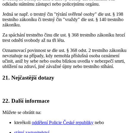
odkladu státnímu zástupci nebo policejnímu orgánu.
Jedná se např. o trestný čin "týrání svěřené osoby" dle ust. § 198
trestního zákoníku či trestný čin "vraždy" dle ust. § 140 trestního
zákoníku.
Za spáchání trestného činu dle ust. § 368 trestního zákoníku hrozí
trest odnětí svobody až na tři léta.
Oznamovací povinnost se dle ust. § 368 odst. 2 trestního zákoníku
nevztahuje na případy, kdy nemohla příslušná osoba oznámení
učinit, aniž by sebe nebo osobu blízkou uvedla v nebezpečí smrti,
ublížení na zdraví, jiné závažné újmy nebo trestního stíhání.
21. Nejčastější dotazy
22. Další informace
Můžete se obrátit na:
kterékoli
oddělení Policie České republiky
nebo
státní zastupitelství
.