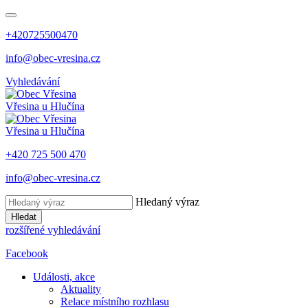
+420725500470
info@obec-vresina.cz
Vyhledávání
Vřesina
u Hlučína
Vřesina
u Hlučína
+420 725 500 470
info@obec-vresina.cz
Hledaný výraz
Hledat
rozšířené vyhledávání
Facebook
Události, akce
Aktuality
Relace místního rozhlasu