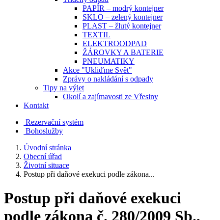
PAPÍR – modrý kontejner
SKLO – zelený kontejner
PLAST – žlutý kontejner
TEXTIL
ELEKTROODPAD
ŽÁROVKY A BATERIE
PNEUMATIKY
Akce "Ukliďme Svět"
Zprávy o nakládání s odpady
Tipy na výlet
Okolí a zajímavosti ze Vřesiny
Kontakt
Rezervační systém
Bohoslužby
Úvodní stránka
Obecní úřad
Životní situace
Postup při daňové exekuci podle zákona...
Postup při daňové exekuci
podle zákona č. 280/2009 Sb.,