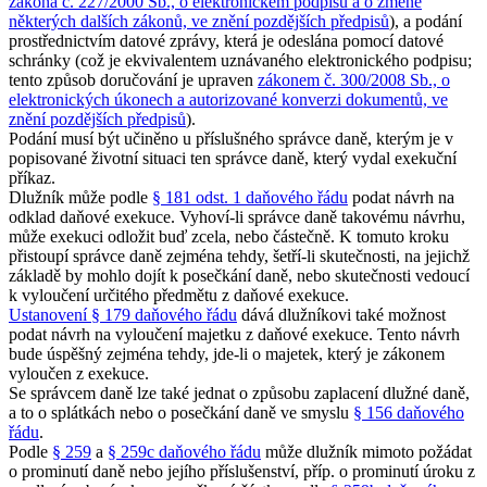
zákona č. 227/2000 Sb., o elektronickém podpisu a o změně
některých dalších zákonů, ve znění pozdějších předpisů
), a podání
prostřednictvím datové zprávy, která je odeslána pomocí datové
schránky (což je ekvivalentem uznávaného elektronického podpisu;
tento způsob doručování je upraven
zákonem č. 300/2008 Sb., o
elektronických úkonech a autorizované konverzi dokumentů, ve
znění pozdějších předpisů
).
Podání musí být učiněno u příslušného správce daně, kterým je v
popisované životní situaci ten správce daně, který vydal exekuční
příkaz.
Dlužník může podle
§ 181 odst. 1 daňového řádu
podat návrh na
odklad daňové exekuce. Vyhoví-li správce daně takovému návrhu,
může exekuci odložit buď zcela, nebo částečně. K tomuto kroku
přistoupí správce daně zejména tehdy, šetří-li skutečnosti, na jejichž
základě by mohlo dojít k posečkání daně, nebo skutečnosti vedoucí
k vyloučení určitého předmětu z daňové exekuce.
Ustanovení § 179 daňového řádu
dává dlužníkovi také možnost
podat návrh na vyloučení majetku z daňové exekuce. Tento návrh
bude úspěšný zejména tehdy, jde-li o majetek, který je zákonem
vyloučen z exekuce.
Se správcem daně lze také jednat o způsobu zaplacení dlužné daně,
a to o splátkách nebo o posečkání daně ve smyslu
§ 156 daňového
řádu
.
Podle
§ 259
a
§ 259c daňového řádu
může dlužník mimoto požádat
o prominutí daně nebo jejího příslušenství, příp. o prominutí úroku z