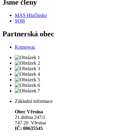
Jsme členy
MAS Hlučínsko
SOH
Partnerská obec
Kornowac
Základní informace
Obec Vřesina
21.dubna 247/1
747 20 Vřesina
IČ: 00635545