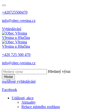
+420725500470
info@obec-vresina.cz
Vyhledávání
Vřesina
u Hlučína
Vřesina
u Hlučína
+420 725 500 470
info@obec-vresina.cz
Hledaný výraz
Hledat
rozšířené vyhledávání
Facebook
Události, akce
Aktuality
Relace místního rozhlasu