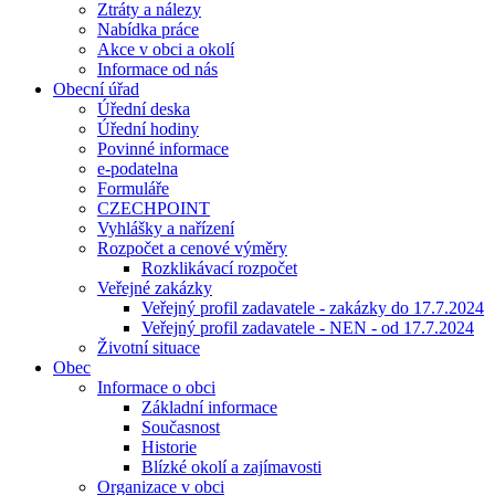
Ztráty a nálezy
Nabídka práce
Akce v obci a okolí
Informace od nás
Obecní úřad
Úřední deska
Úřední hodiny
Povinné informace
e-podatelna
Formuláře
CZECHPOINT
Vyhlášky a nařízení
Rozpočet a cenové výměry
Rozklikávací rozpočet
Veřejné zakázky
Veřejný profil zadavatele - zakázky do 17.7.2024
Veřejný profil zadavatele - NEN - od 17.7.2024
Životní situace
Obec
Informace o obci
Základní informace
Současnost
Historie
Blízké okolí a zajímavosti
Organizace v obci