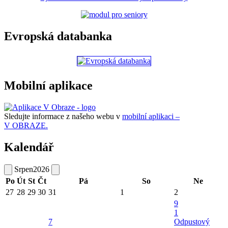
Evropská databanka
Mobilní aplikace
Sledujte informace z našeho webu v
mobilní aplikaci –
V OBRAZE.
Kalendář
Srpen
2026
Po
Út
St
Čt
Pá
So
Ne
27
28
29
30
31
1
2
9
1
7
Odpustový