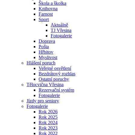
Škola a školka
Knihovna
Farnost
Sport
Aktuálně
TJ Vřesina
Fotogalerie
Doprava
Pošta
Hřbitov
Myslivost
Hlášení poruch
Veřejné osvětlení
Bezdrátový rozhlas
Ostatní poruchy
Tělocvična Vřesina
Rezervační systém
Fotogalerie
Jízdy pro seniory
Fotogalerie
Rok 2026
Rok 2025
Rok 2024
Rok 2023
Rok 2022