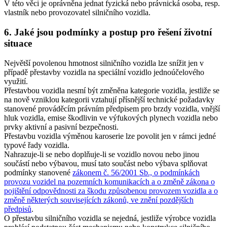
V této věci je oprávněna jednat fyzická nebo právnická osoba, resp.
vlastník nebo provozovatel silničního vozidla.
6. Jaké jsou podmínky a postup pro řešení životní
situace
Největší povolenou hmotnost silničního vozidla lze snížit jen v
případě přestavby vozidla na speciální vozidlo jednoúčelového
využití.
Přestavbou vozidla nesmí být změněna kategorie vozidla, jestliže se
na nově vzniklou kategorii vztahují přísnější technické požadavky
stanovené prováděcím právním předpisem pro brzdy vozidla, vnější
hluk vozidla, emise škodlivin ve výfukových plynech vozidla nebo
prvky aktivní a pasivní bezpečnosti.
Přestavbu vozidla výměnou karoserie lze povolit jen v rámci jedné
typové řady vozidla.
Nahrazuje-li se nebo doplňuje-li se vozidlo novou nebo jinou
součástí nebo výbavou, musí tato součást nebo výbava splňovat
podmínky stanovené
zákonem č. 56/2001 Sb., o podmínkách
provozu vozidel na pozemních komunikacích a o změně zákona o
pojištění odpovědnosti za škodu způsobenou provozem vozidla a o
změně některých souvisejících zákonů, ve znění pozdějších
předpisů
.
O přestavbu silničního vozidla se nejedná, jestliže výrobce vozidla