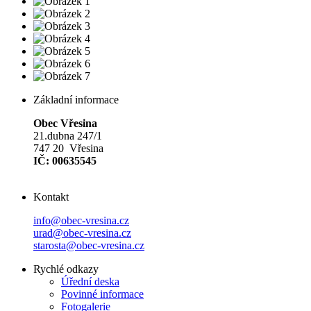
Základní informace
Obec Vřesina
21.dubna 247/1
747 20 Vřesina
IČ: 00635545
Kontakt
info@obec-vresina.cz
urad@obec-vresina.cz
starosta@obec-vresina.cz
Rychlé odkazy
Úřední deska
Povinné informace
Fotogalerie