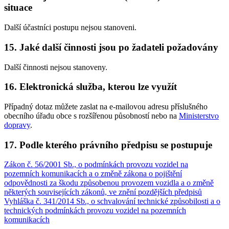
situace
Další účastníci postupu nejsou stanoveni.
15. Jaké další činnosti jsou po žadateli požadovány
Další činnosti nejsou stanoveny.
16. Elektronická služba, kterou lze využít
Případný dotaz můžete zaslat na e-mailovou adresu příslušného
obecního úřadu obce s rozšířenou působností nebo na
Ministerstvo
dopravy
.
17. Podle kterého právního předpisu se postupuje
Zákon č. 56/2001 Sb., o podmínkách provozu vozidel na
pozemních komunikacích a o změně zákona o pojištění
odpovědnosti za škodu způsobenou provozem vozidla a o změně
některých souvisejících zákonů, ve znění pozdějších předpisů
Vyhláška č. 341/2014 Sb., o schvalování technické způsobilosti a o
technických podmínkách provozu vozidel na pozemních
komunikacích