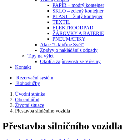
PAPÍR – modrý kontejner
SKLO – zelený kontejner
PLAST – žlutý kontejner
TEXTIL
ELEKTROODPAD
ŽÁROVKY A BATERIE
PNEUMATIKY
Akce "Ukliďme Svět"
Zprávy o nakládání s odpady
Tipy na výlet
Okolí a zajímavosti ze Vřesiny
Kontakt
Rezervační systém
Bohoslužby
Úvodní stránka
Obecní úřad
Životní situace
Přestavba silničního vozidla
Přestavba silničního vozidla