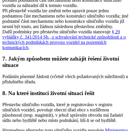
prohlásí podstatnou část mechanismu nebo konstrukce silničního
vozidla za náhradní díl k tomuto vozidlu.
Při přestavbě vozidla lze změnit nebo upravit pouze jednu
podstatnou část mechanismu nebo konstrukci silničního vozidla; jiné
podstatné části mechanismu nebo konstrukce silničního vozidla již
nesmí být touto, ani žádnou následnou přestavbou změněny.
Další podmínky pro přestavbu silničního vozidla stanovuje
§ 29
vyhlášky č. 341/2014 Sb., o schvalování technické způsobilosti a o
technických podmínkách provozu vozidel na pozemních
komunikacích
.
7. Jakým způsobem můžete zahájit řešení životní
situace
Podáním písemné žádosti (včetně všech požadovaných náležitostí) u
příslušného úřadu.
8. Na které instituci životní situaci řešit
Přestavbu silničního vozidla, které je registrováno v registru
silničních vozidel, povoluje obecní úřad obce s rozšířenou
působností (resp. magistrát), v jehož správním obvodu má žadatel
sídlo nebo bydliště nebo místo podnikání, liší-li se od bydliště.
Hromadnou přestavbu typu silničního vozidla povoluje
Ministerstvo