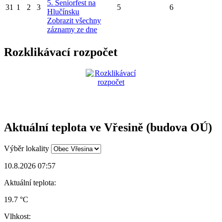
5. Seniorfest na
31
1
2
3
5
6
Hlučínsku
Zobrazit všechny
záznamy ze dne
Rozklikávací rozpočet
Aktuální teplota ve Vřesině (budova OÚ)
Výběr lokality
10.8.2026 07:57
Aktuální teplota:
19.7 °C
Vlhkost: