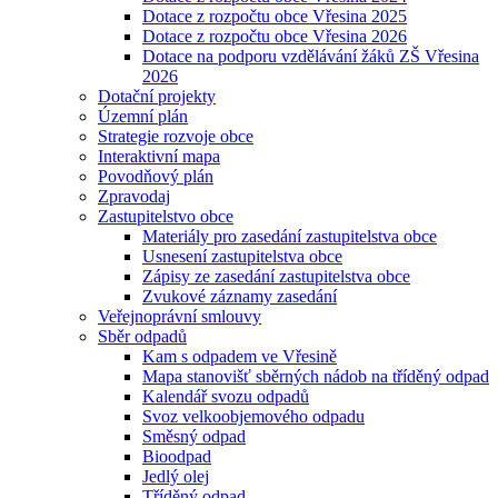
Dotace z rozpočtu obce Vřesina 2025
Dotace z rozpočtu obce Vřesina 2026
Dotace na podporu vzdělávání žáků ZŠ Vřesina
2026
Dotační projekty
Územní plán
Strategie rozvoje obce
Interaktivní mapa
Povodňový plán
Zpravodaj
Zastupitelstvo obce
Materiály pro zasedání zastupitelstva obce
Usnesení zastupitelstva obce
Zápisy ze zasedání zastupitelstva obce
Zvukové záznamy zasedání
Veřejnoprávní smlouvy
Sběr odpadů
Kam s odpadem ve Vřesině
Mapa stanovišť sběrných nádob na tříděný odpad
Kalendář svozu odpadů
Svoz velkoobjemového odpadu
Směsný odpad
Bioodpad
Jedlý olej
Tříděný odpad