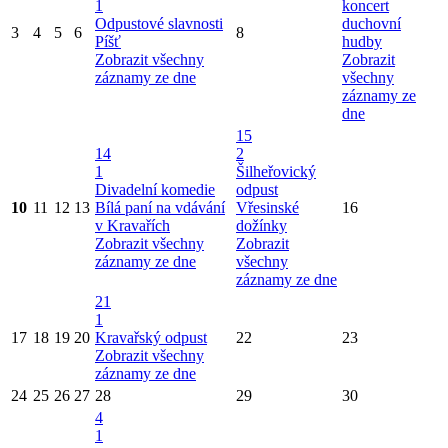
1
koncert
Odpustové slavnosti
duchovní
3
4
5
6
8
Píšť
hudby
Zobrazit všechny
Zobrazit
záznamy ze dne
všechny
záznamy ze
dne
15
14
2
1
Šilheřovický
Divadelní komedie
odpust
10
11
12
13
Bílá paní na vdávání
Vřesinské
16
v Kravařích
dožínky
Zobrazit všechny
Zobrazit
záznamy ze dne
všechny
záznamy ze dne
21
1
17
18
19
20
Kravařský odpust
22
23
Zobrazit všechny
záznamy ze dne
24
25
26
27
28
29
30
4
1