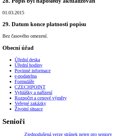
28. Popis byl naposledy aktualizován
01.03.2015
29. Datum konce platnosti popisu
Bez časového omezení.
Obecní úřad
Úřední deska
Úřední hodiny
Povinné informace
e-podatelna
Formuláře
CZECHPOINT
Vyhlášky a nařízení
Rozpočet a cenové výměry
Veřejné zakázky
Životní situace
Senioři
Zjednodušená verze stránek nejen pro seniory