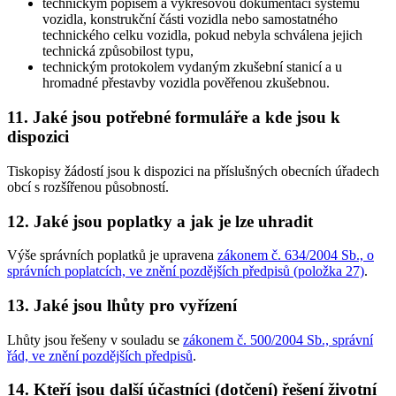
technickým popisem a výkresovou dokumentací systému
vozidla, konstrukční části vozidla nebo samostatného
technického celku vozidla, pokud nebyla schválena jejich
technická způsobilost typu,
technickým protokolem vydaným zkušební stanicí a u
hromadné přestavby vozidla pověřenou zkušebnou.
11. Jaké jsou potřebné formuláře a kde jsou k
dispozici
Tiskopisy žádostí jsou k dispozici na příslušných obecních úřadech
obcí s rozšířenou působností.
12. Jaké jsou poplatky a jak je lze uhradit
Výše správních poplatků je upravena
zákonem č. 634/2004 Sb., o
správních poplatcích, ve znění pozdějších předpisů (položka 27)
.
13. Jaké jsou lhůty pro vyřízení
Lhůty jsou řešeny v souladu se
zákonem č. 500/2004 Sb., správní
řád, ve znění pozdějších předpisů
.
14. Kteří jsou další účastníci (dotčení) řešení životní