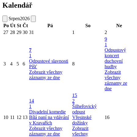
Kalendář
Srpen
2026
Po
Út
St
Čt
Pá
So
Ne
27
28
29
30
31
1
2
9
1
7
Odpustový
1
koncert
Odpustové slavnosti
duchovní
3
4
5
6
8
Píšť
hudby
Zobrazit všechny
Zobrazit
záznamy ze dne
všechny
záznamy ze
dne
15
14
2
1
Šilheřovický
Divadelní komedie
odpust
10
11
12
13
Bílá paní na vdávání
Vřesinské
16
v Kravařích
dožínky
Zobrazit všechny
Zobrazit
záznamy ze dne
všechny