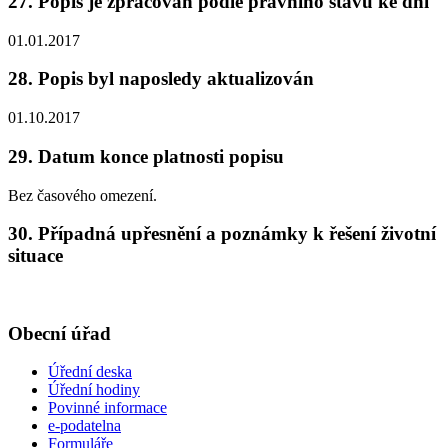
27. Popis je zpracován podle právního stavu ke dni
01.01.2017
28. Popis byl naposledy aktualizován
01.10.2017
29. Datum konce platnosti popisu
Bez časového omezení.
30. Případná upřesnění a poznámky k řešení životní
situace
Obecní úřad
Úřední deska
Úřední hodiny
Povinné informace
e-podatelna
Formuláře