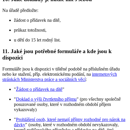
Na úřadě předložte:
žádost o přídavek na dítě,
průkaz totožnosti,
u dětí do 15 let rodný list.
11. Jaké jsou potřebné formuláře a kde jsou k
dispozici
Formuláře jsou k dispozici v tištěné podobě na příslušném úřadu
nebo ke stažení, příp. elektronickému podání, na
internetových
stránkách Ministerstva práce a sociálních věcí
:
"
Žádost o přídavek na dítě
"
"
Doklad o výši čtvrtletního příjmu
" (pro všechny společně
posuzované osoby, které v rozhodném období příjem
vykazovaly)
"
Prohlášení osob, které nemají příjmy rozhodné pro nárok na
dávky
" (osoby, které v rozhodném období nevykazovaly,
kromě rodičovského příspěvku a přídavku na dítě, jiný