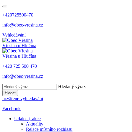
+420725500470
info@obec-vresina.cz
Vyhledávání
Vřesina
u Hlučína
Vřesina
u Hlučína
+420 725 500 470
info@obec-vresina.cz
Hledaný výraz
Hledat
rozšířené vyhledávání
Facebook
Události, akce
Aktuality
Relace místního rozhlasu