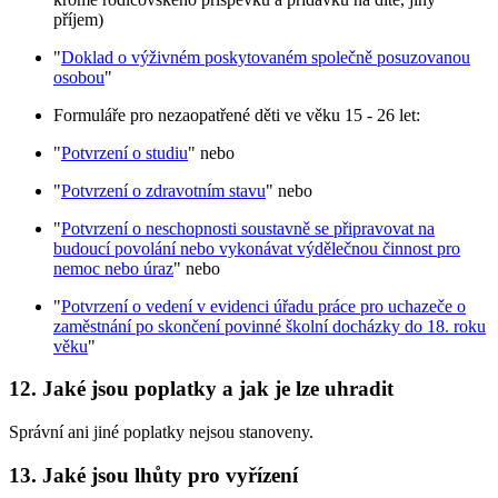
příjem)
"
Doklad o výživném poskytovaném společně posuzovanou
osobou
"
Formuláře pro nezaopatřené děti ve věku 15 - 26 let:
"
Potvrzení o studiu
" nebo
"
Potvrzení o zdravotním stavu
" nebo
"
Potvrzení o neschopnosti soustavně se připravovat na
budoucí povolání nebo vykonávat výdělečnou činnost pro
nemoc nebo úraz
" nebo
"
Potvrzení o vedení v evidenci úřadu práce pro uchazeče o
zaměstnání po skončení povinné školní docházky do 18. roku
věku
"
12. Jaké jsou poplatky a jak je lze uhradit
Správní ani jiné poplatky nejsou stanoveny.
13. Jaké jsou lhůty pro vyřízení