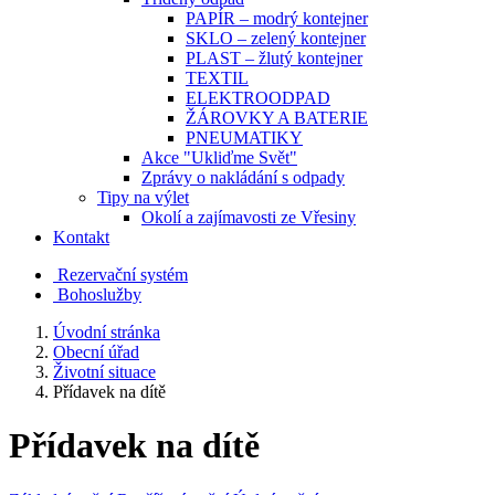
PAPÍR – modrý kontejner
SKLO – zelený kontejner
PLAST – žlutý kontejner
TEXTIL
ELEKTROODPAD
ŽÁROVKY A BATERIE
PNEUMATIKY
Akce "Ukliďme Svět"
Zprávy o nakládání s odpady
Tipy na výlet
Okolí a zajímavosti ze Vřesiny
Kontakt
Rezervační systém
Bohoslužby
Úvodní stránka
Obecní úřad
Životní situace
Přídavek na dítě
Přídavek na dítě