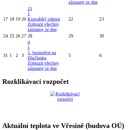
záznamy ze dne
21
1
17
18
19
20
Kravařský odpust
22
23
Zobrazit všechny
záznamy ze dne
24
25
26
27
28
29
30
4
1
5. Seniorfest na
31
1
2
3
5
6
Hlučínsku
Zobrazit všechny
záznamy ze dne
Rozklikávací rozpočet
Aktuální teplota ve Vřesině (budova OÚ)