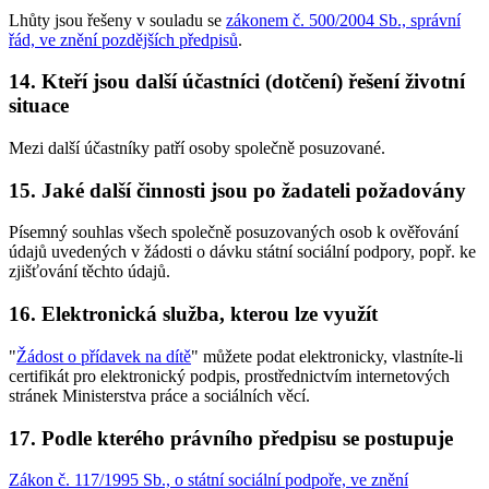
Lhůty jsou řešeny v souladu se
zákonem č. 500/2004 Sb., správní
řád, ve znění pozdějších předpisů
.
14. Kteří jsou další účastníci (dotčení) řešení životní
situace
Mezi další účastníky patří osoby společně posuzované.
15. Jaké další činnosti jsou po žadateli požadovány
Písemný souhlas všech společně posuzovaných osob k ověřování
údajů uvedených v žádosti o dávku státní sociální podpory, popř. ke
zjišťování těchto údajů.
16. Elektronická služba, kterou lze využít
"
Žádost o přídavek na dítě
" můžete podat elektronicky, vlastníte-li
certifikát pro elektronický podpis, prostřednictvím internetových
stránek Ministerstva práce a sociálních věcí.
17. Podle kterého právního předpisu se postupuje
Zákon č. 117/1995 Sb., o státní sociální podpoře, ve znění