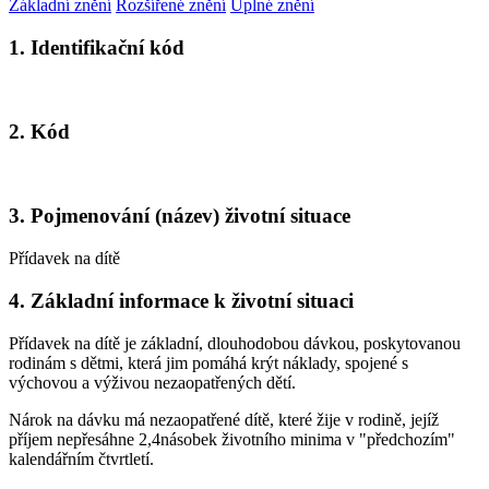
Základní znění
Rozšířené znění
Úplné znění
1. Identifikační kód
2. Kód
3. Pojmenování (název) životní situace
Přídavek na dítě
4. Základní informace k životní situaci
Přídavek na dítě je základní, dlouhodobou dávkou, poskytovanou
rodinám s dětmi, která jim pomáhá krýt náklady, spojené s
výchovou a výživou nezaopatřených dětí.
Nárok na dávku má nezaopatřené dítě, které žije v rodině, jejíž
příjem nepřesáhne 2,4násobek životního minima v "předchozím"
kalendářním čtvrtletí.