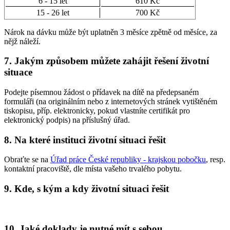
6 - 15 let
610 Kč
15 - 26 let
700 Kč
Nárok na dávku může být uplatněn 3 měsíce zpětně od měsíce, za
nějž náleží.
7. Jakým způsobem můžete zahájit řešení životní
situace
Podejte písemnou žádost o přídavek na dítě na předepsaném
formuláři (na originálním nebo z internetových stránek vytištěném
tiskopisu, příp. elektronicky, pokud vlastníte certifikát pro
elektronický podpis) na příslušný úřad.
8. Na které instituci životní situaci řešit
Obraťte se na
Úřad práce České republiky - krajskou pobočku
, resp.
kontaktní pracoviště, dle místa vašeho trvalého pobytu.
9. Kde, s kým a kdy životní situaci řešit
10. Jaké doklady je nutné mít s sebou