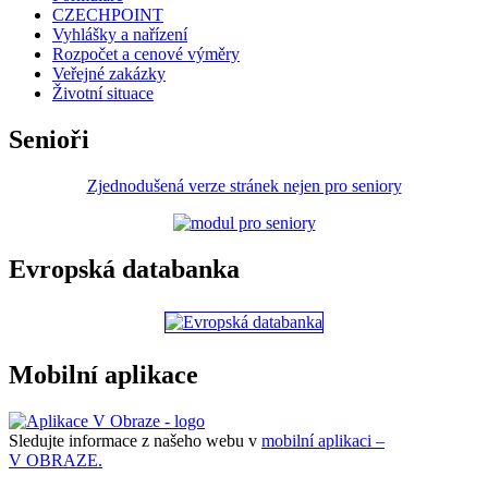
CZECHPOINT
Vyhlášky a nařízení
Rozpočet a cenové výměry
Veřejné zakázky
Životní situace
Senioři
Zjednodušená verze stránek nejen pro seniory
Evropská databanka
Mobilní aplikace
Sledujte informace z našeho webu v
mobilní aplikaci –
V OBRAZE.