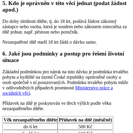
5. Kdo je oprávněn v této věci jednat (podat žádost
apod.)
Do doby zletilosti dítěte, tj. do 18 let, podává žádost zákonný
zástupce nebo osoba, která je soudem nebo zákonem zmocněna za
dítě jednat, např. pěstoun nebo poručník.
Nezaopatřené dítě starší 18 let žádá o dávku samo.
6. Jaké jsou podmínky a postup pro řešení životní
situace
Základní podmínkou pro nárok na tuto dávku je podmínka trvalého
pobytu a bydliště na území České republiky oprávněné osoby a
osob společně s ní posuzovaných. Podmínku trvalého pobytu může
v odůvodněných případech prominout
Ministerstvo práce a
sociálních věcí
.
Přídavek na dítě je poskytován ve třech výších podle věku
nezaopatřeného dítěte.
Věk nezaopatřeného dítěte
Přídavek na dítě (měsíčně)
do 6 let
500 Kč