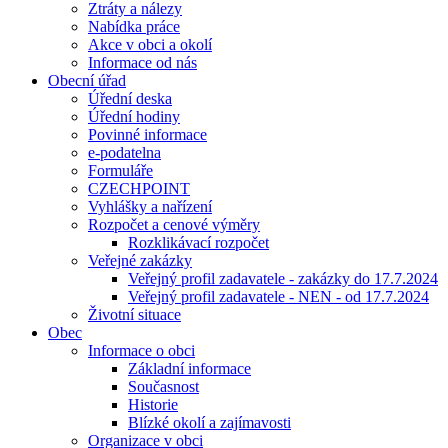
Ztráty a nálezy
Nabídka práce
Akce v obci a okolí
Informace od nás
Obecní úřad
Úřední deska
Úřední hodiny
Povinné informace
e-podatelna
Formuláře
CZECHPOINT
Vyhlášky a nařízení
Rozpočet a cenové výměry
Rozklikávací rozpočet
Veřejné zakázky
Veřejný profil zadavatele - zakázky do 17.7.2024
Veřejný profil zadavatele - NEN - od 17.7.2024
Životní situace
Obec
Informace o obci
Základní informace
Současnost
Historie
Blízké okolí a zajímavosti
Organizace v obci