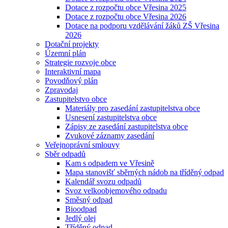
Dotace z rozpočtu obce Vřesina 2025
Dotace z rozpočtu obce Vřesina 2026
Dotace na podporu vzdělávání žáků ZŠ Vřesina
2026
Dotační projekty
Územní plán
Strategie rozvoje obce
Interaktivní mapa
Povodňový plán
Zpravodaj
Zastupitelstvo obce
Materiály pro zasedání zastupitelstva obce
Usnesení zastupitelstva obce
Zápisy ze zasedání zastupitelstva obce
Zvukové záznamy zasedání
Veřejnoprávní smlouvy
Sběr odpadů
Kam s odpadem ve Vřesině
Mapa stanovišť sběrných nádob na tříděný odpad
Kalendář svozu odpadů
Svoz velkoobjemového odpadu
Směsný odpad
Bioodpad
Jedlý olej
Tříděný odpad