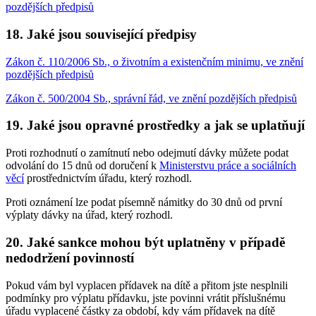
pozdějších předpisů
18. Jaké jsou související předpisy
Zákon č. 110/2006 Sb., o životním a existenčním minimu, ve znění
pozdějších předpisů
Zákon č. 500/2004 Sb., správní řád, ve znění pozdějších předpisů
19. Jaké jsou opravné prostředky a jak se uplatňují
Proti rozhodnutí o zamítnutí nebo odejmutí dávky můžete podat
odvolání do 15 dnů od doručení k
Ministerstvu práce a sociálních
věcí
prostřednictvím úřadu, který rozhodl.
Proti oznámení lze podat písemně námitky do 30 dnů od první
výplaty dávky na úřad, který rozhodl.
20. Jaké sankce mohou být uplatněny v případě
nedodržení povinností
Pokud vám byl vyplacen přídavek na dítě a přitom jste nesplnili
podmínky pro výplatu přídavku, jste povinni vrátit příslušnému
úřadu vyplacené částky za období, kdy vám přídavek na dítě