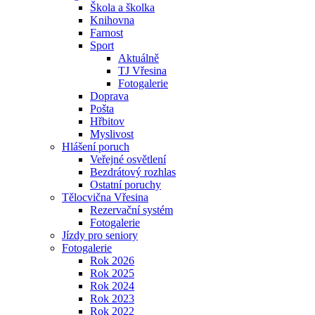
Škola a školka
Knihovna
Farnost
Sport
Aktuálně
TJ Vřesina
Fotogalerie
Doprava
Pošta
Hřbitov
Myslivost
Hlášení poruch
Veřejné osvětlení
Bezdrátový rozhlas
Ostatní poruchy
Tělocvična Vřesina
Rezervační systém
Fotogalerie
Jízdy pro seniory
Fotogalerie
Rok 2026
Rok 2025
Rok 2024
Rok 2023
Rok 2022