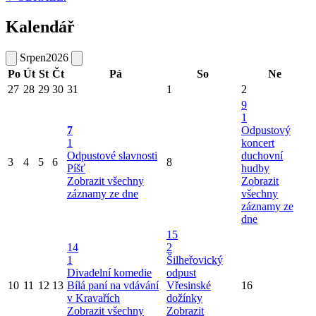
Kalendář
Srpen
2026
Po
Út
St
Čt
Pá
So
Ne
27
28
29
30
31
1
2
9
1
7
Odpustový
1
koncert
Odpustové slavnosti
duchovní
3
4
5
6
8
Píšť
hudby
Zobrazit všechny
Zobrazit
záznamy ze dne
všechny
záznamy ze
dne
15
14
2
1
Šilheřovický
Divadelní komedie
odpust
10
11
12
13
Bílá paní na vdávání
Vřesinské
16
v Kravařích
dožínky
Zobrazit všechny
Zobrazit