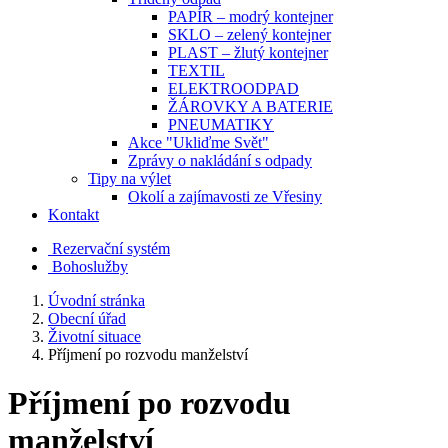
PAPÍR – modrý kontejner
SKLO – zelený kontejner
PLAST – žlutý kontejner
TEXTIL
ELEKTROODPAD
ŽÁROVKY A BATERIE
PNEUMATIKY
Akce "Ukliďme Svět"
Zprávy o nakládání s odpady
Tipy na výlet
Okolí a zajímavosti ze Vřesiny
Kontakt
Rezervační systém
Bohoslužby
Úvodní stránka
Obecní úřad
Životní situace
Příjmení po rozvodu manželství
Příjmení po rozvodu
manželství