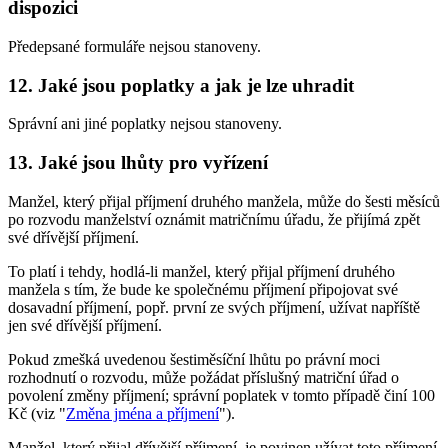
dispozici
Předepsané formuláře nejsou stanoveny.
12. Jaké jsou poplatky a jak je lze uhradit
Správní ani jiné poplatky nejsou stanoveny.
13. Jaké jsou lhůty pro vyřízení
Manžel, který přijal příjmení druhého manžela, může do šesti měsíců
po rozvodu manželství oznámit matričnímu úřadu, že přijímá zpět
své dřívější příjmení.
To platí i tehdy, hodlá-li manžel, který přijal příjmení druhého
manžela s tím, že bude ke společnému příjmení připojovat své
dosavadní příjmení, popř. první ze svých příjmení, užívat napříště
jen své dřívější příjmení.
Pokud zmešká uvedenou šestiměsíční lhůtu po právní moci
rozhodnutí o rozvodu, může požádat příslušný matriční úřad o
povolení změny příjmení; správní poplatek v tomto případě činí 100
Kč (viz "
Změna jména a příjmení
").
Manžel, který přijal dřívější příjmení, je povinen užívat toto příjmení