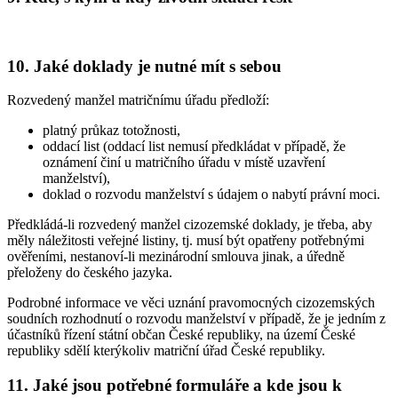
10. Jaké doklady je nutné mít s sebou
Rozvedený manžel matričnímu úřadu předloží:
platný průkaz totožnosti,
oddací list (oddací list nemusí předkládat v případě, že
oznámení činí u matričního úřadu v místě uzavření
manželství),
doklad o rozvodu manželství s údajem o nabytí právní moci.
Předkládá-li rozvedený manžel cizozemské doklady, je třeba, aby
měly náležitosti veřejné listiny, tj. musí být opatřeny potřebnými
ověřeními, nestanoví-li mezinárodní smlouva jinak, a úředně
přeloženy do českého jazyka.
Podrobné informace ve věci uznání pravomocných cizozemských
soudních rozhodnutí o rozvodu manželství v případě, že je jedním z
účastníků řízení státní občan České republiky, na území České
republiky sdělí kterýkoliv matriční úřad České republiky.
11. Jaké jsou potřebné formuláře a kde jsou k