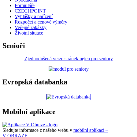
Formuláře
CZECHPOINT
Vyhlášky a nařízení
Rozpočet a cenové výměry
Veřejné zakázky
Životní situace
Senioři
Zjednodušená verze stránek nejen pro seniory
Evropská databanka
Mobilní aplikace
Sledujte informace z našeho webu v
mobilní aplikaci –
V OBRAZE.