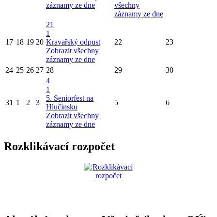
záznamy ze dne
všechny
záznamy ze dne
21
1
17
18
19
20
Kravařský odpust
22
23
Zobrazit všechny
záznamy ze dne
24
25
26
27
28
29
30
4
1
5. Seniorfest na
31
1
2
3
5
6
Hlučínsku
Zobrazit všechny
záznamy ze dne
Rozklikávací rozpočet