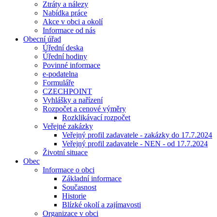
Ztráty a nálezy
Nabídka práce
Akce v obci a okolí
Informace od nás
Obecní úřad
Úřední deska
Úřední hodiny
Povinné informace
e-podatelna
Formuláře
CZECHPOINT
Vyhlášky a nařízení
Rozpočet a cenové výměry
Rozklikávací rozpočet
Veřejné zakázky
Veřejný profil zadavatele - zakázky do 17.7.2024
Veřejný profil zadavatele - NEN - od 17.7.2024
Životní situace
Obec
Informace o obci
Základní informace
Současnost
Historie
Blízké okolí a zajímavosti
Organizace v obci