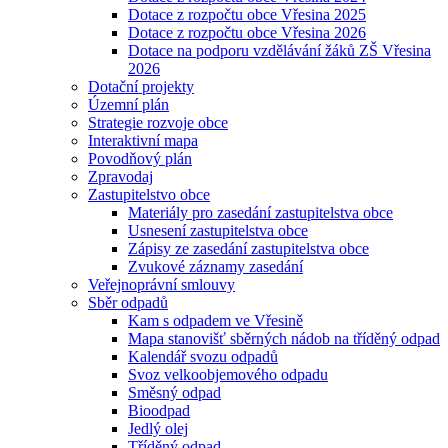
Dotace z rozpočtu obce Vřesina 2025
Dotace z rozpočtu obce Vřesina 2026
Dotace na podporu vzdělávání žáků ZŠ Vřesina
2026
Dotační projekty
Územní plán
Strategie rozvoje obce
Interaktivní mapa
Povodňový plán
Zpravodaj
Zastupitelstvo obce
Materiály pro zasedání zastupitelstva obce
Usnesení zastupitelstva obce
Zápisy ze zasedání zastupitelstva obce
Zvukové záznamy zasedání
Veřejnoprávní smlouvy
Sběr odpadů
Kam s odpadem ve Vřesině
Mapa stanovišť sběrných nádob na tříděný odpad
Kalendář svozu odpadů
Svoz velkoobjemového odpadu
Směsný odpad
Bioodpad
Jedlý olej
Tříděný odpad