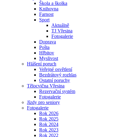
Škola a školka
Knihovna
Farnost
Sport
Aktuálně
TJ Vřesina
Fotogalerie
Doprava
Pošta
Hřbitov
Myslivost
Hlášení poruch
Veřejné osvětlení
Bezdrátový rozhlas
Ostatní poruchy
Tělocvična Vřesina
Rezervační systém
Fotogalerie
Jízdy pro seniory
Fotogalerie
Rok 2026
Rok 2025
Rok 2024
Rok 2023
Rok 2022