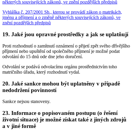
některých souvisejících zákonů, ve znění pozdějších předpisů
Vyhláška č. 207/2001 Sb., kterou se provádí zákon o matrikách,
jménu a příjmení a o změně některých souvisejících zákonů, ve
znění pozdějších předpisů
19. Jaké jsou opravné prostředky a jak se uplatňují
Proti rozhodnutí o zamítnutí oznámení o přijetí zpět svého dřívějšího
příjmení nebo upuštění od společného příjmení je možné podat
odvolání do 15 dnů ode dne jeho doručení.
Odvolání se podává odvolacímu orgánu prostřednictvím toho
matričního úřadu, který rozhodnutí vydal.
20. Jaké sankce mohou být uplatněny v případě
nedodržení povinností
Sankce nejsou stanoveny.
23. Informace o popisovaném postupu (o řešení
životní situace) je možné získat také z jiných zdrojů
a v jiné formě