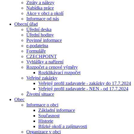
Ztráty a nálezy
Nabídka práce
Akce v obci a okolí
Informace od nás
Obecní úřad
Úřední deska
Úřední hodiny
Povinné informace
e-podatelna
Formuláře
CZECHPOINT
Vyhlášky a nařízení
Rozpočet a cenové výměry
Rozklikávací rozpočet
Veřejné zakázky
Veřejný profil zadavatele - zakázky do 17.7.2024
Veřejný profil zadavatele - NEN - od 17.7.2024
Životní situace
Obec
Informace o obci
Základní informace
Současnost
Historie
Blízké okolí a zajímavosti
Organizace v obci