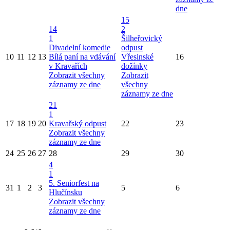
dne
15
14
2
1
Šilheřovický
Divadelní komedie
odpust
10
11
12
13
Bílá paní na vdávání
Vřesinské
16
v Kravařích
dožínky
Zobrazit všechny
Zobrazit
záznamy ze dne
všechny
záznamy ze dne
21
1
17
18
19
20
Kravařský odpust
22
23
Zobrazit všechny
záznamy ze dne
24
25
26
27
28
29
30
4
1
5. Seniorfest na
31
1
2
3
5
6
Hlučínsku
Zobrazit všechny
záznamy ze dne