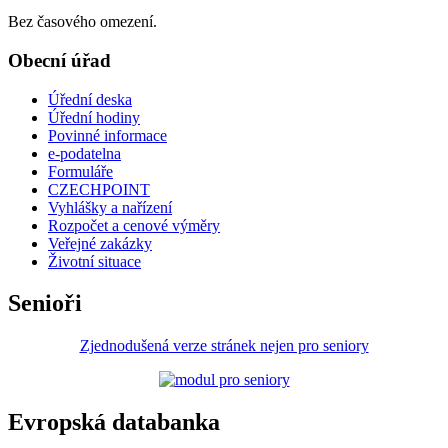
Bez časového omezení.
Obecní úřad
Úřední deska
Úřední hodiny
Povinné informace
e-podatelna
Formuláře
CZECHPOINT
Vyhlášky a nařízení
Rozpočet a cenové výměry
Veřejné zakázky
Životní situace
Senioři
Zjednodušená verze stránek nejen pro seniory
Evropská databanka