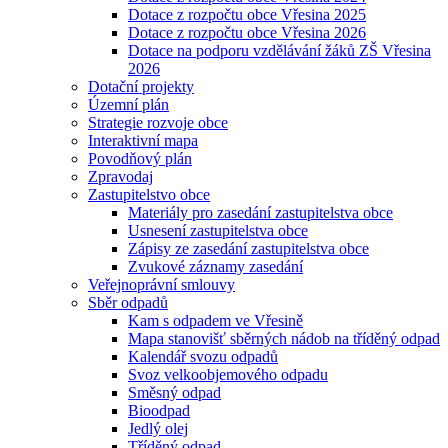
Dotace z rozpočtu obce Vřesina 2025
Dotace z rozpočtu obce Vřesina 2026
Dotace na podporu vzdělávání žáků ZŠ Vřesina
2026
Dotační projekty
Územní plán
Strategie rozvoje obce
Interaktivní mapa
Povodňový plán
Zpravodaj
Zastupitelstvo obce
Materiály pro zasedání zastupitelstva obce
Usnesení zastupitelstva obce
Zápisy ze zasedání zastupitelstva obce
Zvukové záznamy zasedání
Veřejnoprávní smlouvy
Sběr odpadů
Kam s odpadem ve Vřesině
Mapa stanovišť sběrných nádob na tříděný odpad
Kalendář svozu odpadů
Svoz velkoobjemového odpadu
Směsný odpad
Bioodpad
Jedlý olej
Tříděný odpad