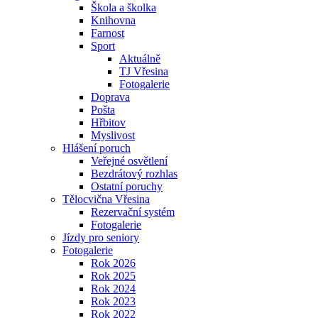
Škola a školka
Knihovna
Farnost
Sport
Aktuálně
TJ Vřesina
Fotogalerie
Doprava
Pošta
Hřbitov
Myslivost
Hlášení poruch
Veřejné osvětlení
Bezdrátový rozhlas
Ostatní poruchy
Tělocvična Vřesina
Rezervační systém
Fotogalerie
Jízdy pro seniory
Fotogalerie
Rok 2026
Rok 2025
Rok 2024
Rok 2023
Rok 2022