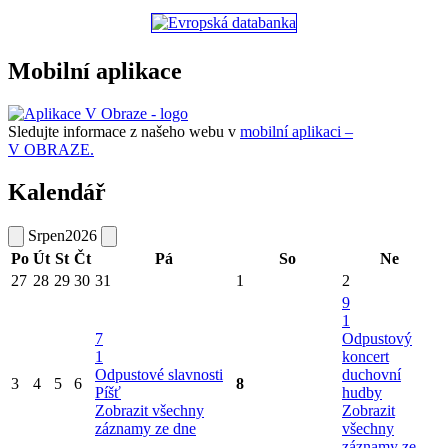
Mobilní aplikace
Sledujte informace z našeho webu v
mobilní aplikaci –
V OBRAZE.
Kalendář
Srpen
2026
Po
Út
St
Čt
Pá
So
Ne
27
28
29
30
31
1
2
9
1
7
Odpustový
1
koncert
Odpustové slavnosti
duchovní
3
4
5
6
8
Píšť
hudby
Zobrazit všechny
Zobrazit
záznamy ze dne
všechny
záznamy ze