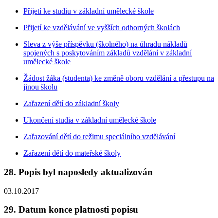
Přijetí ke studiu v základní umělecké škole
Přijetí ke vzdělávání ve vyšších odborných školách
Sleva z výše příspěvku (školného) na úhradu nákladů
spojených s poskytováním základů vzdělání v základní
umělecké škole
Žádost žáka (studenta) ke změně oboru vzdělání a přestupu na
jinou školu
Zařazení dětí do základní školy
Ukončení studia v základní umělecké škole
Zařazování dětí do režimu speciálního vzdělávání
Zařazení dětí do mateřské školy
28. Popis byl naposledy aktualizován
03.10.2017
29. Datum konce platnosti popisu