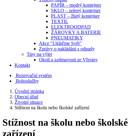
PAPÍR – modrý kontejner
SKLO – zelený kontejner
PLAST – žlutý kontejner
TEXTIL
ELEKTROODPAD
ŽÁROVKY A BATERIE
PNEUMATIKY
Akce "Ukliďme Svět"
Zprávy o nakládání s odpady
Tipy na výlet
Okolí a zajímavosti ze Vřesiny
Kontakt
Rezervační systém
Bohoslužby
Úvodní stránka
Obecní úřad
Životní situace
Stížnost na školu nebo školské zařízení
Stížnost na školu nebo školské
zařízení