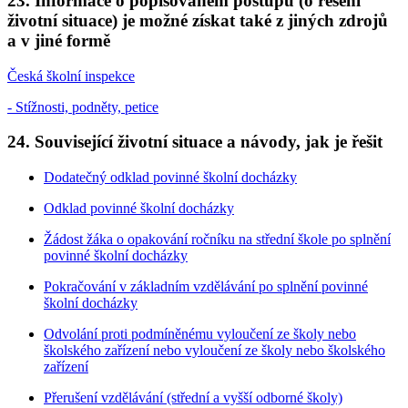
23. Informace o popisovaném postupu (o řešení
životní situace) je možné získat také z jiných zdrojů
a v jiné formě
Česká školní inspekce
- Stížnosti, podněty, petice
24. Související životní situace a návody, jak je řešit
Dodatečný odklad povinné školní docházky
Odklad povinné školní docházky
Žádost žáka o opakování ročníku na střední škole po splnění
povinné školní docházky
Pokračování v základním vzdělávání po splnění povinné
školní docházky
Odvolání proti podmíněnému vyloučení ze školy nebo
školského zařízení nebo vyloučení ze školy nebo školského
zařízení
Přerušení vzdělávání (střední a vyšší odborné školy)