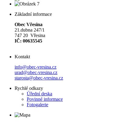
Základní informace
Obec Vřesina
21.dubna 247/1
747 20 Vřesina
IČ: 00635545
Kontakt
info@obec-vresina.cz
urad@obec-vresina.cz
starosta@obec-vresina.cz
Rychlé odkazy
Úřední deska
Povinné informace
Fotogalerie