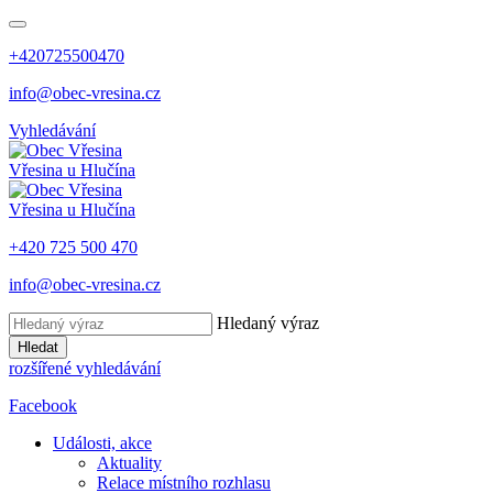
+420725500470
info@obec-vresina.cz
Vyhledávání
Vřesina
u Hlučína
Vřesina
u Hlučína
+420 725 500 470
info@obec-vresina.cz
Hledaný výraz
Hledat
rozšířené vyhledávání
Facebook
Události, akce
Aktuality
Relace místního rozhlasu