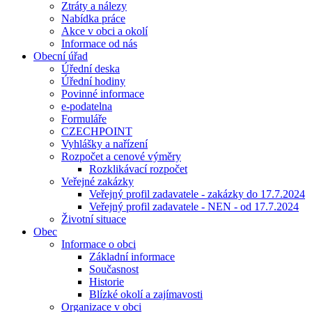
Ztráty a nálezy
Nabídka práce
Akce v obci a okolí
Informace od nás
Obecní úřad
Úřední deska
Úřední hodiny
Povinné informace
e-podatelna
Formuláře
CZECHPOINT
Vyhlášky a nařízení
Rozpočet a cenové výměry
Rozklikávací rozpočet
Veřejné zakázky
Veřejný profil zadavatele - zakázky do 17.7.2024
Veřejný profil zadavatele - NEN - od 17.7.2024
Životní situace
Obec
Informace o obci
Základní informace
Současnost
Historie
Blízké okolí a zajímavosti
Organizace v obci