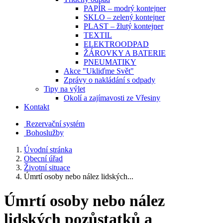
PAPÍR – modrý kontejner
SKLO – zelený kontejner
PLAST – žlutý kontejner
TEXTIL
ELEKTROODPAD
ŽÁROVKY A BATERIE
PNEUMATIKY
Akce "Ukliďme Svět"
Zprávy o nakládání s odpady
Tipy na výlet
Okolí a zajímavosti ze Vřesiny
Kontakt
Rezervační systém
Bohoslužby
Úvodní stránka
Obecní úřad
Životní situace
Úmrtí osoby nebo nález lidských...
Úmrtí osoby nebo nález
lidských pozůstatků a