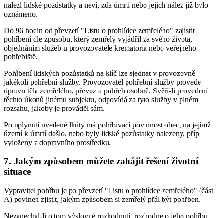
nalezl lidské pozůstatky a neví, zda úmrtí nebo jejich nález již bylo
oznámeno.
Do 96 hodin od převzetí "Listu o prohlídce zemřelého" zajistit
pohřbení dle způsobu, který zemřelý vyjádřil za svého života,
objednáním služeb u provozovatele krematoria nebo veřejného
pohřebiště.
Pohřbení lidských pozůstatků na klíč lze sjednat v provozovně
jakékoli pohřební služby. Provozovatel pohřební služby provede
úpravu těla zemřelého, převoz a pohřeb osobně. Svěří-li provedení
těchto úkonů jinému subjektu, odpovídá za tyto služby v plném
rozsahu, jakoby je prováděl sám.
Po uplynutí uvedené lhůty má pohřbívací povinnost obec, na jejímž
území k úmrtí došlo, nebo byly lidské pozůstatky nalezeny, příp.
vyloženy z dopravního prostředku.
7. Jakým způsobem můžete zahájit řešení životní
situace
Vypravitel pohřbu je po převzetí "Listu o prohlídce zemřelého" (část
A) povinen zjistit, jakým způsobem si zemřelý přál být pohřben.
Nezanechal-li o tom výslovné rozhodnutí, rozhodne o jeho pohřbu