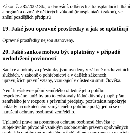
Zákon č. 285/2002 Sb., o darování, odběrech a transplantacích tkání
a orgánů a o změně některých zákonů (transplantační zákon), ve
znění pozdějších předpisů
19. Jaké jsou opravné prostředky a jak se uplatňují
Opravné prostředky nejsou stanoveny.
20. Jaké sankce mohou být uplatněny v případě
nedodržení povinností
Sankce a pokuty za přestupky jsou uvedeny v zákoně o zdravotních
službách, v zákoně o pohřebnictví a v dalších zákonech,
upravujících právní vztahy, vznikající v důsledku smrti člověka.
Není-li výslovné přání zemřelého ohledně jeho pohřbu
respektováno, aniž by pro to existovaly řádné důvody (např. přání
zemřelého je v rozporu s právními předpisy, pozůstalost nepokryje
náklady na uskutečnění zamýšleného pohřbu apod.), jedná se o
narušení ochrany osobnosti zemřelého.
Uplatnění práva na posmrtnou ochranu osobnosti člověka je
subjektivním původně vzniklým osobnostním právem oprávněných
osob. Jde o příbuzné zemřelého v řadě přímé, sourozenec a manžela,