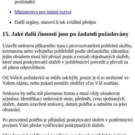
pozůstatků
Ministerstvo pro místní rozvoj
Další orgány, stanoví-li tak zvláštní předpis
15. Jaké další činnosti jsou po žadateli požadovány
Uzavřít smlouvu příkazního typu s provozovatelem pohřební služby,
krematoria nebo veřejného pohřebiště podle občanského zákoníku;
jejím obsahem musí být přesný popis a rozsah objednaných služeb,
které musí poskytovatel služeb v pohřebnictví potvrdit a převzít za
ně plnou odpovědnost.
Od Vašich požadavků se může odchýlit, pouze je-li to nezbytné ve
Vašem zájmu, nebo pokud nemůže obdržet včas Váš souhlas.
Smlouva by měla mít písemnou formu a musí vždy obsahovat
zejména: identifikaci smluvních stran, předmět, cenu sjednaných
služeb, datum uzavření smlouvy, datum pohřbu a odměnu za jeho
obstarání.
Po provedení pohřbu je příslušný poskytovatel služeb v pohřebnictví
povinen Vám předat vyúčtování poskytnutých služeb.