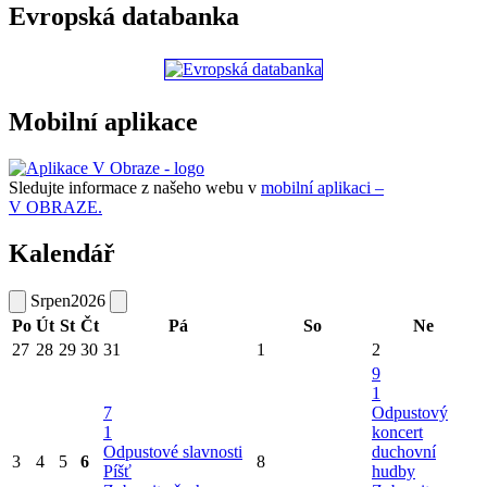
Evropská databanka
Mobilní aplikace
Sledujte informace z našeho webu v
mobilní aplikaci –
V OBRAZE.
Kalendář
Srpen
2026
Po
Út
St
Čt
Pá
So
Ne
27
28
29
30
31
1
2
9
1
7
Odpustový
1
koncert
Odpustové slavnosti
duchovní
3
4
5
6
8
Píšť
hudby