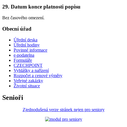
29. Datum konce platnosti popisu
Bez časového omezení.
Obecní úřad
Úřední deska
Úřední hodiny
Povinné informace
e-podatelna
Formuláře
CZECHPOINT
Vyhlášky a nařízení
Rozpočet a cenové výměry
Veřejné zakázky
Životní situace
Senioři
Zjednodušená verze stránek nejen pro seniory