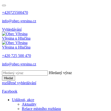
+420725500470
info@obec-vresina.cz
Vyhledávání
Vřesina
u Hlučína
Vřesina
u Hlučína
+420 725 500 470
info@obec-vresina.cz
Hledaný výraz
Hledat
rozšířené vyhledávání
Facebook
Události, akce
Aktuality
Relace místního rozhlasu