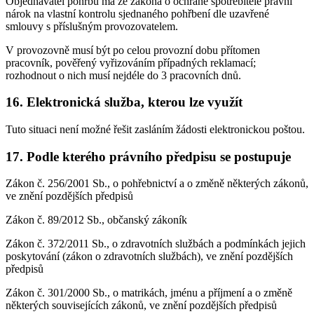
Objednavatel pohřbu má ze zákona o ochraně spotřebitele právní
nárok na vlastní kontrolu sjednaného pohřbení dle uzavřené
smlouvy s příslušným provozovatelem.
V provozovně musí být po celou provozní dobu přítomen
pracovník, pověřený vyřizováním případných reklamací;
rozhodnout o nich musí nejdéle do 3 pracovních dnů.
16. Elektronická služba, kterou lze využít
Tuto situaci není možné řešit zasláním žádosti elektronickou poštou.
17. Podle kterého právního předpisu se postupuje
Zákon č. 256/2001 Sb., o pohřebnictví a o změně některých zákonů,
ve znění pozdějších předpisů
Zákon č. 89/2012 Sb., občanský zákoník
Zákon č. 372/2011 Sb., o zdravotních službách a podmínkách jejich
poskytování (zákon o zdravotních službách), ve znění pozdějších
předpisů
Zákon č. 301/2000 Sb., o matrikách, jménu a příjmení a o změně
některých souvisejících zákonů, ve znění pozdějších předpisů