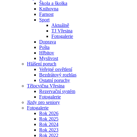
Škola a školka
Knihovna
Farnost
Sport
Aktuálně
TJ Vřesina
Fotogalerie
Doprava
Pošta
Hřbitov
Myslivost
Hlášení poruch
Veřejné osvětlení
Bezdrátový rozhlas
Ostatní poruchy
Tělocvična Vřesina
Rezervační systém
Fotogalerie
Jízdy pro seniory
Fotogalerie
Rok 2026
Rok 2025
Rok 2024
Rok 2023
Rok 2022