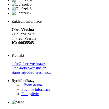
Základní informace
Obec Vřesina
21.dubna 247/1
747 20 Vřesina
IČ: 00635545
Kontakt
info@obec-vresina.cz
urad@obec-vresina.cz
starosta@obec-vresina.cz
Rychlé odkazy
Úřední deska
Povinné informace
Fotogalerie