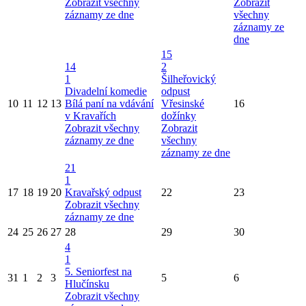
Zobrazit všechny
Zobrazit
záznamy ze dne
všechny
záznamy ze
dne
15
14
2
1
Šilheřovický
Divadelní komedie
odpust
10
11
12
13
Bílá paní na vdávání
Vřesinské
16
v Kravařích
dožínky
Zobrazit všechny
Zobrazit
záznamy ze dne
všechny
záznamy ze dne
21
1
17
18
19
20
Kravařský odpust
22
23
Zobrazit všechny
záznamy ze dne
24
25
26
27
28
29
30
4
1
5. Seniorfest na
31
1
2
3
5
6
Hlučínsku
Zobrazit všechny