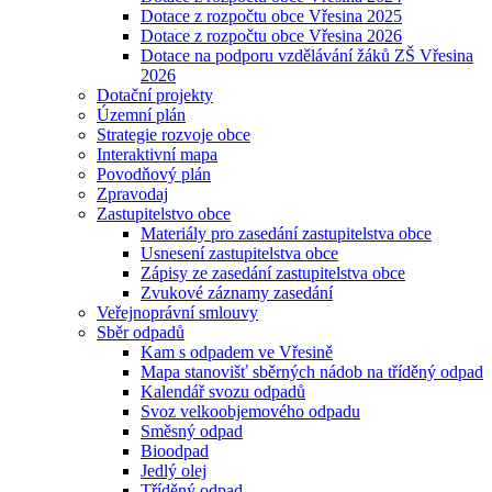
Dotace z rozpočtu obce Vřesina 2025
Dotace z rozpočtu obce Vřesina 2026
Dotace na podporu vzdělávání žáků ZŠ Vřesina
2026
Dotační projekty
Územní plán
Strategie rozvoje obce
Interaktivní mapa
Povodňový plán
Zpravodaj
Zastupitelstvo obce
Materiály pro zasedání zastupitelstva obce
Usnesení zastupitelstva obce
Zápisy ze zasedání zastupitelstva obce
Zvukové záznamy zasedání
Veřejnoprávní smlouvy
Sběr odpadů
Kam s odpadem ve Vřesině
Mapa stanovišť sběrných nádob na tříděný odpad
Kalendář svozu odpadů
Svoz velkoobjemového odpadu
Směsný odpad
Bioodpad
Jedlý olej
Tříděný odpad