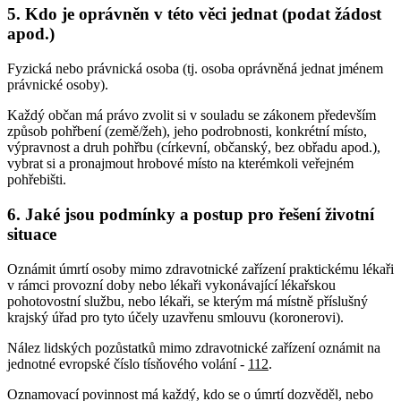
5. Kdo je oprávněn v této věci jednat (podat žádost
apod.)
Fyzická nebo právnická osoba (tj. osoba oprávněná jednat jménem
právnické osoby).
Každý občan má právo zvolit si v souladu se zákonem především
způsob pohřbení (země/žeh), jeho podrobnosti, konkrétní místo,
výpravnost a druh pohřbu (církevní, občanský, bez obřadu apod.),
vybrat si a pronajmout hrobové místo na kterémkoli veřejném
pohřebišti.
6. Jaké jsou podmínky a postup pro řešení životní
situace
Oznámit úmrtí osoby mimo zdravotnické zařízení praktickému lékaři
v rámci provozní doby nebo lékaři vykonávající lékařskou
pohotovostní službu, nebo lékaři, se kterým má místně příslušný
krajský úřad pro tyto účely uzavřenu smlouvu (koronerovi).
Nález lidských pozůstatků mimo zdravotnické zařízení oznámit na
jednotné evropské číslo tísňového volání -
112
.
Oznamovací povinnost má každý, kdo se o úmrtí dozvěděl, nebo