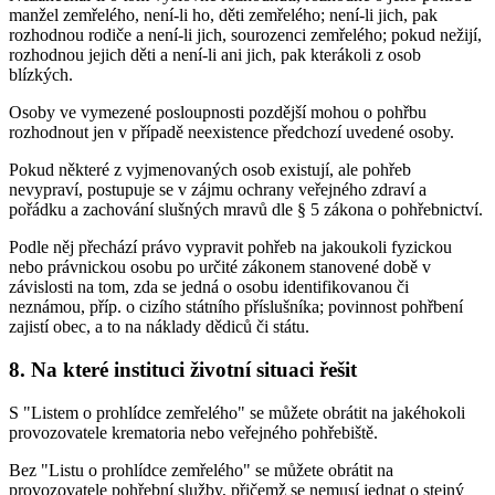
manžel zemřelého, není-li ho, děti zemřelého; není-li jich, pak
rozhodnou rodiče a není-li jich, sourozenci zemřelého; pokud nežijí,
rozhodnou jejich děti a není-li ani jich, pak kterákoli z osob
blízkých.
Osoby ve vymezené posloupnosti pozdější mohou o pohřbu
rozhodnout jen v případě neexistence předchozí uvedené osoby.
Pokud některé z vyjmenovaných osob existují, ale pohřeb
nevypraví, postupuje se v zájmu ochrany veřejného zdraví a
pořádku a zachování slušných mravů dle § 5 zákona o pohřebnictví.
Podle něj přechází právo vypravit pohřeb na jakoukoli fyzickou
nebo právnickou osobu po určité zákonem stanovené době v
závislosti na tom, zda se jedná o osobu identifikovanou či
neznámou, příp. o cizího státního příslušníka; povinnost pohřbení
zajistí obec, a to na náklady dědiců či státu.
8. Na které instituci životní situaci řešit
S "Listem o prohlídce zemřelého" se můžete obrátit na jakéhokoli
provozovatele krematoria nebo veřejného pohřebiště.
Bez "Listu o prohlídce zemřelého" se můžete obrátit na
provozovatele pohřební služby, přičemž se nemusí jednat o stejný