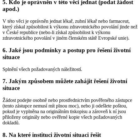
5. Kdo je oprávněn v této věci jednat (podat žádost
apod.)
V této věci je oprávněn jednat lékař, zubní lékař nebo farmaceut,
který získal způsobilost k výkonu zdravotnického povolání jinde než
v České republice (nebo-li získal způsobilost k výkonu
zdravotnického povolání v jiném členském státě Evropské unie).
6. Jaké jsou podmínky a postup pro řešení životní
situace
Splnění všech požadovaných náležitostí.
7. Jakým způsobem můžete zahájit řešení životní
situace
Žádost podejte osobně nebo prostřednictvím pověřeného zástupce
(tento zástupce nemusí mít plnou moc), nebo ji odešlete poštou,
pokud je vyplněna na originálním tiskopisu a zároveň k ní jsou
přiloženy originály nebo ověřené kopie všech požadovaných
dokladů.
8. Na které instituci životní situaci řešit