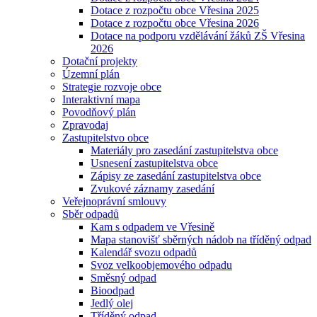
Dotace z rozpočtu obce Vřesina 2025
Dotace z rozpočtu obce Vřesina 2026
Dotace na podporu vzdělávání žáků ZŠ Vřesina
2026
Dotační projekty
Územní plán
Strategie rozvoje obce
Interaktivní mapa
Povodňový plán
Zpravodaj
Zastupitelstvo obce
Materiály pro zasedání zastupitelstva obce
Usnesení zastupitelstva obce
Zápisy ze zasedání zastupitelstva obce
Zvukové záznamy zasedání
Veřejnoprávní smlouvy
Sběr odpadů
Kam s odpadem ve Vřesině
Mapa stanovišť sběrných nádob na tříděný odpad
Kalendář svozu odpadů
Svoz velkoobjemového odpadu
Směsný odpad
Bioodpad
Jedlý olej
Tříděný odpad