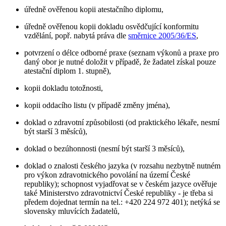
úředně ověřenou kopii atestačního diplomu,
úředně ověřenou kopii dokladu osvědčující konformitu
vzdělání, popř. nabytá práva dle
směrnice 2005/36/ES
,
potvrzení o délce odborné praxe (seznam výkonů a praxe pro
daný obor je nutné doložit v případě, že žadatel získal pouze
atestační diplom 1. stupně),
kopii dokladu totožnosti,
kopii oddacího listu (v případě změny jména),
doklad o zdravotní způsobilosti (od praktického lékaře, nesmí
být starší 3 měsíců),
doklad o bezúhonnosti (nesmí být starší 3 měsíců),
doklad o znalosti českého jazyka (v rozsahu nezbytně nutném
pro výkon zdravotnického povolání na území České
republiky); schopnost vyjadřovat se v českém jazyce ověřuje
také Ministerstvo zdravotnictví České republiky - je třeba si
předem dojednat termín na tel.: +420 224 972 401); netýká se
slovensky mluvících žadatelů,