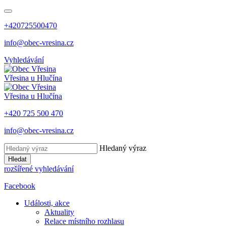
+420725500470
info@obec-vresina.cz
Vyhledávání
Vřesina
u Hlučína
Vřesina
u Hlučína
+420 725 500 470
info@obec-vresina.cz
Hledaný výraz
Hledat
rozšířené vyhledávání
Facebook
Události, akce
Aktuality
Relace místního rozhlasu