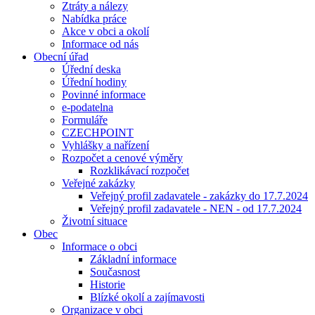
Ztráty a nálezy
Nabídka práce
Akce v obci a okolí
Informace od nás
Obecní úřad
Úřední deska
Úřední hodiny
Povinné informace
e-podatelna
Formuláře
CZECHPOINT
Vyhlášky a nařízení
Rozpočet a cenové výměry
Rozklikávací rozpočet
Veřejné zakázky
Veřejný profil zadavatele - zakázky do 17.7.2024
Veřejný profil zadavatele - NEN - od 17.7.2024
Životní situace
Obec
Informace o obci
Základní informace
Současnost
Historie
Blízké okolí a zajímavosti
Organizace v obci