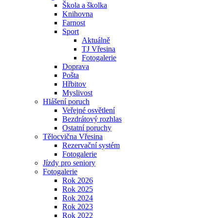
Škola a školka
Knihovna
Farnost
Sport
Aktuálně
TJ Vřesina
Fotogalerie
Doprava
Pošta
Hřbitov
Myslivost
Hlášení poruch
Veřejné osvětlení
Bezdrátový rozhlas
Ostatní poruchy
Tělocvična Vřesina
Rezervační systém
Fotogalerie
Jízdy pro seniory
Fotogalerie
Rok 2026
Rok 2025
Rok 2024
Rok 2023
Rok 2022