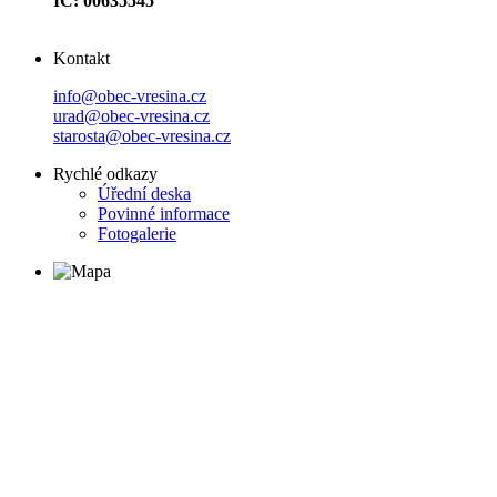
IČ: 00635545
Kontakt
info@obec-vresina.cz
urad@obec-vresina.cz
starosta@obec-vresina.cz
Rychlé odkazy
Úřední deska
Povinné informace
Fotogalerie