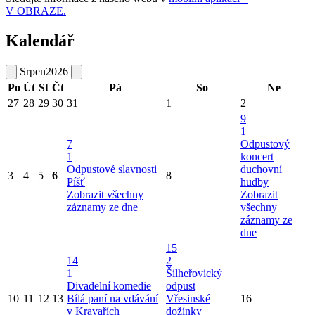
V OBRAZE.
Kalendář
Srpen
2026
Po
Út
St
Čt
Pá
So
Ne
27
28
29
30
31
1
2
9
1
7
Odpustový
1
koncert
Odpustové slavnosti
duchovní
3
4
5
6
8
Píšť
hudby
Zobrazit všechny
Zobrazit
záznamy ze dne
všechny
záznamy ze
dne
15
14
2
1
Šilheřovický
Divadelní komedie
odpust
10
11
12
13
Bílá paní na vdávání
Vřesinské
16
v Kravařích
dožínky