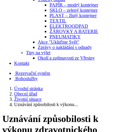
PAPÍR – modrý kontejner
SKLO – zelený kontejner
PLAST – žlutý kontejner
TEXTIL
ELEKTROODPAD
ŽÁROVKY A BATERIE
PNEUMATIKY
Akce "Ukliďme Svět"
Zprávy o nakládání s odpady
Tipy na výlet
Okolí a zajímavosti ze Vřesiny
Kontakt
Rezervační systém
Bohoslužby
Úvodní stránka
Obecní úřad
Životní situace
Uznávání způsobilosti k výkonu...
Uznávání způsobilosti k
výkonu zdravotnického