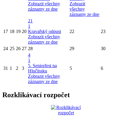
Zobrazit všechny
Zobrazit
záznamy ze dne
všechny
záznamy ze dne
21
1
17
18
19
20
Kravařský odpust
22
23
Zobrazit všechny
záznamy ze dne
24
25
26
27
28
29
30
4
1
5. Seniorfest na
31
1
2
3
5
6
Hlučínsku
Zobrazit všechny
záznamy ze dne
Rozklikávací rozpočet