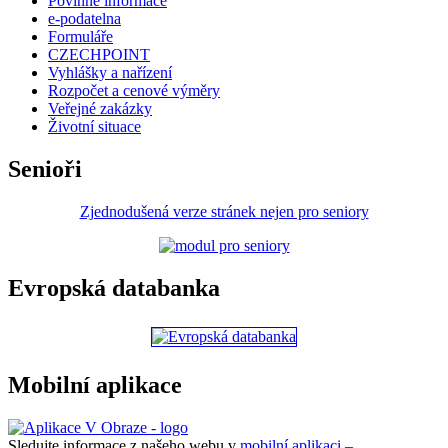
Povinné informace
e-podatelna
Formuláře
CZECHPOINT
Vyhlášky a nařízení
Rozpočet a cenové výměry
Veřejné zakázky
Životní situace
Senioři
Zjednodušená verze stránek nejen pro seniory
Evropská databanka
Mobilní aplikace
Sledujte informace z našeho webu v
mobilní aplikaci –