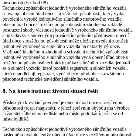
působností (viz bod 08).
Technickou způsobilost jednotlivě vyrobeného silničního vozidla
schvaluje obecní úřad obce s rozšířenou působností, který vydal
povolení k výrobě jednotlivého silničního motorového vozidla;
obecní úřad obce s rozšířenou působností rozhodne na základě
posouzení shody vlastností jednotlivě vyrobeného silničního vozidla
s požadavky stanovenými prováděcím právním předpisem; obecní
úřad obce s rozšířenou působností může uložit provedení zkoušek
jednotlivě vyrobeného silničního vozidla na náklady výrobce.
V případě kladného rozhodnutí o schválení technické způsobilosti
jednotlivě vyrobeného silničního vozidla vydá obecní úřad obce s
rozšířenou působností technický průkaz silničního vozidla, jedná-li
se o silniční vozidlo, které podléhá registraci; u silničních vozidel,
která nepodléhají registraci, vydá obecní úřad obce s rozšířenou
působností technické osvědčení silničního vozidla.
8. Na které instituci životní situaci řešit
Příslušným k vydání povolení je obecní úřad obce s rozšířenou
působností (resp. magistrát), v jehož správním obvodu má výrobce
či žadatel sídlo nebo bydliště nebo místo podnikání, liší-li se od
místa bydliště.
Technickou způsobilost jednotlivě vyrobeného silničního vozidla
následně schvaluje tentýž obecní úřad obce s rozšířenou působností,