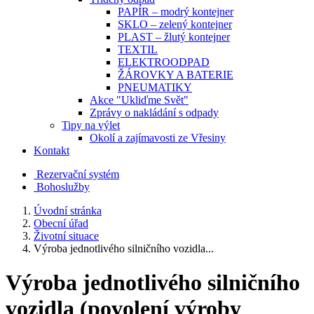
PAPÍR – modrý kontejner
SKLO – zelený kontejner
PLAST – žlutý kontejner
TEXTIL
ELEKTROODPAD
ŽÁROVKY A BATERIE
PNEUMATIKY
Akce "Ukliďme Svět"
Zprávy o nakládání s odpady
Tipy na výlet
Okolí a zajímavosti ze Vřesiny
Kontakt
Rezervační systém
Bohoslužby
Úvodní stránka
Obecní úřad
Životní situace
Výroba jednotlivého silničního vozidla...
Výroba jednotlivého silničního
vozidla (povolení výroby