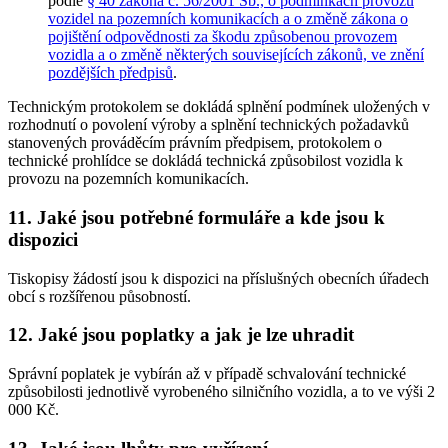
podle
§ 40 zákona č. 56/2001 Sb., o podmínkách provozu
vozidel na pozemních komunikacích a o změně zákona o
pojištění odpovědnosti za škodu způsobenou provozem
vozidla a o změně některých souvisejících zákonů, ve znění
pozdějších předpisů
.
Technickým protokolem se dokládá splnění podmínek uložených v
rozhodnutí o povolení výroby a splnění technických požadavků
stanovených prováděcím právním předpisem, protokolem o
technické prohlídce se dokládá technická způsobilost vozidla k
provozu na pozemních komunikacích.
11. Jaké jsou potřebné formuláře a kde jsou k
dispozici
Tiskopisy žádostí jsou k dispozici na příslušných obecních úřadech
obcí s rozšířenou působností.
12. Jaké jsou poplatky a jak je lze uhradit
Správní poplatek je vybírán až v případě schvalování technické
způsobilosti jednotlivě vyrobeného silničního vozidla, a to ve výši 2
000 Kč.