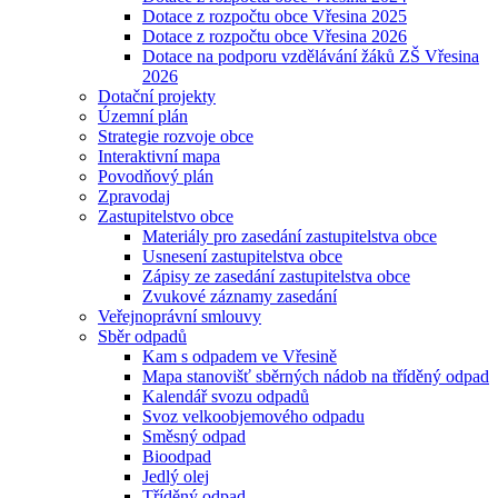
Dotace z rozpočtu obce Vřesina 2025
Dotace z rozpočtu obce Vřesina 2026
Dotace na podporu vzdělávání žáků ZŠ Vřesina
2026
Dotační projekty
Územní plán
Strategie rozvoje obce
Interaktivní mapa
Povodňový plán
Zpravodaj
Zastupitelstvo obce
Materiály pro zasedání zastupitelstva obce
Usnesení zastupitelstva obce
Zápisy ze zasedání zastupitelstva obce
Zvukové záznamy zasedání
Veřejnoprávní smlouvy
Sběr odpadů
Kam s odpadem ve Vřesině
Mapa stanovišť sběrných nádob na tříděný odpad
Kalendář svozu odpadů
Svoz velkoobjemového odpadu
Směsný odpad
Bioodpad
Jedlý olej
Tříděný odpad