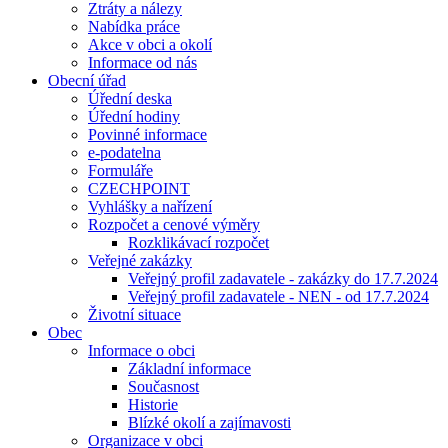
Ztráty a nálezy
Nabídka práce
Akce v obci a okolí
Informace od nás
Obecní úřad
Úřední deska
Úřední hodiny
Povinné informace
e-podatelna
Formuláře
CZECHPOINT
Vyhlášky a nařízení
Rozpočet a cenové výměry
Rozklikávací rozpočet
Veřejné zakázky
Veřejný profil zadavatele - zakázky do 17.7.2024
Veřejný profil zadavatele - NEN - od 17.7.2024
Životní situace
Obec
Informace o obci
Základní informace
Současnost
Historie
Blízké okolí a zajímavosti
Organizace v obci