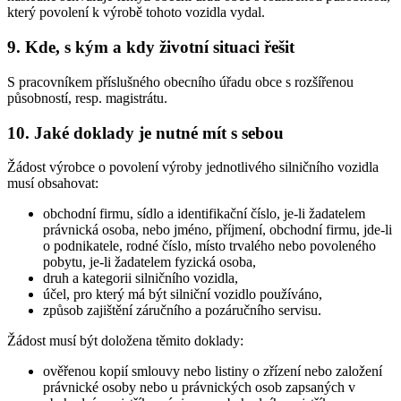
který povolení k výrobě tohoto vozidla vydal.
9. Kde, s kým a kdy životní situaci řešit
S pracovníkem příslušného obecního úřadu obce s rozšířenou
působností, resp. magistrátu.
10. Jaké doklady je nutné mít s sebou
Žádost výrobce o povolení výroby jednotlivého silničního vozidla
musí obsahovat:
obchodní firmu, sídlo a identifikační číslo, je-li žadatelem
právnická osoba, nebo jméno, příjmení, obchodní firmu, jde-li
o podnikatele, rodné číslo, místo trvalého nebo povoleného
pobytu, je-li žadatelem fyzická osoba,
druh a kategorii silničního vozidla,
účel, pro který má být silniční vozidlo používáno,
způsob zajištění záručního a pozáručního servisu.
Žádost musí být doložena těmito doklady:
ověřenou kopií smlouvy nebo listiny o zřízení nebo založení
právnické osoby nebo u právnických osob zapsaných v