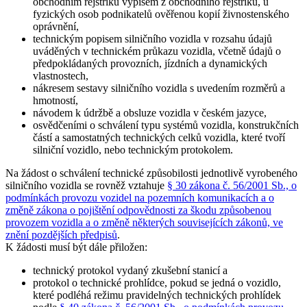
obchodním rejstříku výpisem z obchodního rejstříku, u
fyzických osob podnikatelů ověřenou kopií živnostenského
oprávnění,
technickým popisem silničního vozidla v rozsahu údajů
uváděných v technickém průkazu vozidla, včetně údajů o
předpokládaných provozních, jízdních a dynamických
vlastnostech,
nákresem sestavy silničního vozidla s uvedením rozměrů a
hmotností,
návodem k údržbě a obsluze vozidla v českém jazyce,
osvědčeními o schválení typu systémů vozidla, konstrukčních
částí a samostatných technických celků vozidla, které tvoří
silniční vozidlo, nebo technickým protokolem.
Na žádost o schválení technické způsobilosti jednotlivě vyrobeného
silničního vozidla se rovněž vztahuje
§ 30 zákona č. 56/2001 Sb., o
podmínkách provozu vozidel na pozemních komunikacích a o
změně zákona o pojištění odpovědnosti za škodu způsobenou
provozem vozidla a o změně některých souvisejících zákonů, ve
znění pozdějších předpisů
.
K žádosti musí být dále přiložen:
technický protokol vydaný zkušební stanicí a
protokol o technické prohlídce, pokud se jedná o vozidlo,
které podléhá režimu pravidelných technických prohlídek