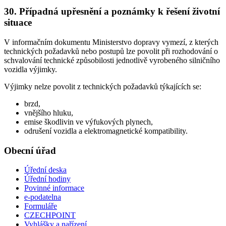
30. Případná upřesnění a poznámky k řešení životní
situace
V informačním dokumentu Ministerstvo dopravy vymezí, z kterých
technických požadavků nebo postupů lze povolit při rozhodování o
schvalování technické způsobilosti jednotlivě vyrobeného silničního
vozidla výjimky.
Výjimky nelze povolit z technických požadavků týkajících se:
brzd,
vnějšího hluku,
emise škodlivin ve výfukových plynech,
odrušení vozidla a elektromagnetické kompatibility.
Obecní úřad
Úřední deska
Úřední hodiny
Povinné informace
e-podatelna
Formuláře
CZECHPOINT
Vyhlášky a nařízení