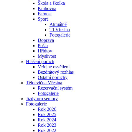
Škola a školka
Knihovna
Farnost
Sport
Aktuálně
TJ Vřesina
Fotogalerie
Doprava
Pošta
Hřbitov
Myslivost
Hlášení poruch
Veřejné osvětlení
Bezdrátový rozhlas
Ostatní poruchy
Tělocvična Vřesina
Rezervační systém
Fotogalerie
Jízdy pro seniory
Fotogalerie
Rok 2026
Rok 2025
Rok 2024
Rok 2023
Rok 2022