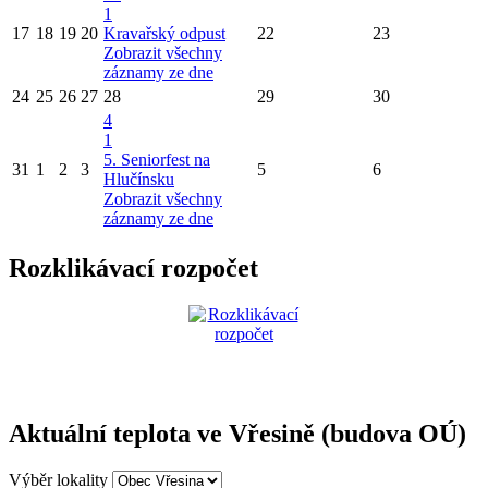
1
17
18
19
20
Kravařský odpust
22
23
Zobrazit všechny
záznamy ze dne
24
25
26
27
28
29
30
4
1
5. Seniorfest na
31
1
2
3
5
6
Hlučínsku
Zobrazit všechny
záznamy ze dne
Rozklikávací rozpočet
Aktuální teplota ve Vřesině (budova OÚ)
Výběr lokality