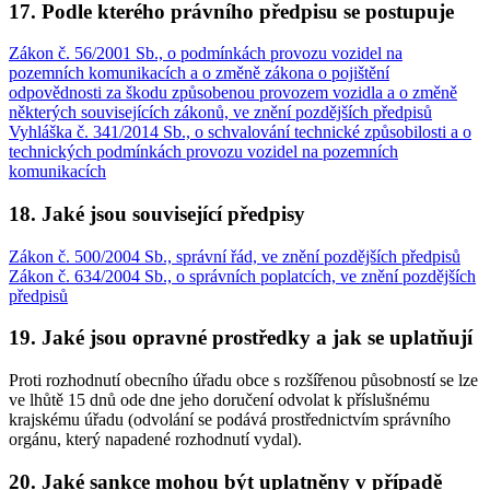
17. Podle kterého právního předpisu se postupuje
Zákon č. 56/2001 Sb., o podmínkách provozu vozidel na
pozemních komunikacích a o změně zákona o pojištění
odpovědnosti za škodu způsobenou provozem vozidla a o změně
některých souvisejících zákonů, ve znění pozdějších předpisů
Vyhláška č. 341/2014 Sb., o schvalování technické způsobilosti a o
technických podmínkách provozu vozidel na pozemních
komunikacích
18. Jaké jsou související předpisy
Zákon č. 500/2004 Sb., správní řád, ve znění pozdějších předpisů
Zákon č. 634/2004 Sb., o správních poplatcích, ve znění pozdějších
předpisů
19. Jaké jsou opravné prostředky a jak se uplatňují
Proti rozhodnutí obecního úřadu obce s rozšířenou působností se lze
ve lhůtě 15 dnů ode dne jeho doručení odvolat k příslušnému
krajskému úřadu (odvolání se podává prostřednictvím správního
orgánu, který napadené rozhodnutí vydal).
20. Jaké sankce mohou být uplatněny v případě