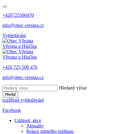
+420725500470
info@obec-vresina.cz
Vyhledávání
Vřesina
u Hlučína
Vřesina
u Hlučína
+420 725 500 470
info@obec-vresina.cz
Hledaný výraz
Hledat
rozšířené vyhledávání
Facebook
Události, akce
Aktuality
Relace místního rozhlasu