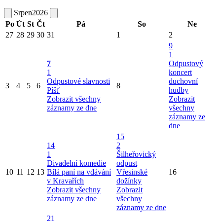
Srpen
2026
Po
Út
St
Čt
Pá
So
Ne
27
28
29
30
31
1
2
9
1
7
Odpustový
1
koncert
Odpustové slavnosti
duchovní
3
4
5
6
8
Píšť
hudby
Zobrazit všechny
Zobrazit
záznamy ze dne
všechny
záznamy ze
dne
15
14
2
1
Šilheřovický
Divadelní komedie
odpust
10
11
12
13
Bílá paní na vdávání
Vřesinské
16
v Kravařích
dožínky
Zobrazit všechny
Zobrazit
záznamy ze dne
všechny
záznamy ze dne
21