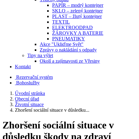
PAPÍR – modrý kontejner
SKLO – zelený kontejner
PLAST – žlutý kontejner
TEXTIL
ELEKTROODPAD
ŽÁROVKY A BATERIE
PNEUMATIKY
Akce "Ukliďme Svět"
Zprávy o nakládání s odpady
Tipy na výlet
Okolí a zajímavosti ze Vřesiny
Kontakt
Rezervační systém
Bohoslužby
Úvodní stránka
Obecní úřad
Životní situace
Zhoršení sociální situace v důsledku...
Zhoršení sociální situace v
důsledku škody na zdraví