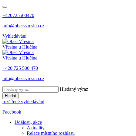
+420725500470
info@obec-vresina.cz
Vyhledávání
Vřesina
u Hlučína
Vřesina
u Hlučína
+420 725 500 470
info@obec-vresina.cz
Hledaný výraz
Hledat
rozšířené vyhledávání
Facebook
Události, akce
Aktuality
Relace místního rozhlasu