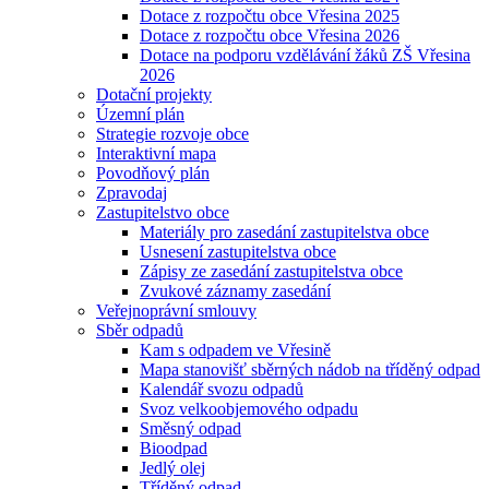
Dotace z rozpočtu obce Vřesina 2025
Dotace z rozpočtu obce Vřesina 2026
Dotace na podporu vzdělávání žáků ZŠ Vřesina
2026
Dotační projekty
Územní plán
Strategie rozvoje obce
Interaktivní mapa
Povodňový plán
Zpravodaj
Zastupitelstvo obce
Materiály pro zasedání zastupitelstva obce
Usnesení zastupitelstva obce
Zápisy ze zasedání zastupitelstva obce
Zvukové záznamy zasedání
Veřejnoprávní smlouvy
Sběr odpadů
Kam s odpadem ve Vřesině
Mapa stanovišť sběrných nádob na tříděný odpad
Kalendář svozu odpadů
Svoz velkoobjemového odpadu
Směsný odpad
Bioodpad
Jedlý olej
Tříděný odpad