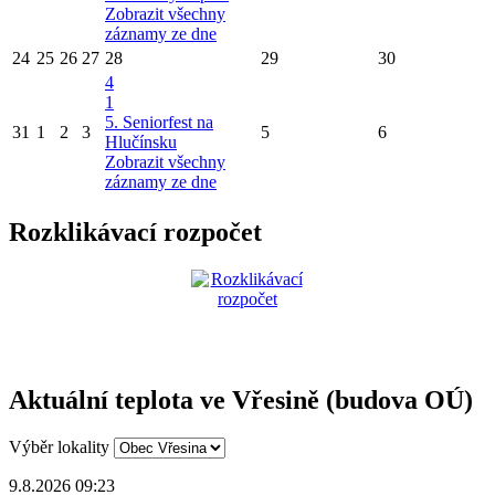
Zobrazit všechny
záznamy ze dne
24
25
26
27
28
29
30
4
1
5. Seniorfest na
31
1
2
3
5
6
Hlučínsku
Zobrazit všechny
záznamy ze dne
Rozklikávací rozpočet
Aktuální teplota ve Vřesině (budova OÚ)
Výběr lokality
9.8.2026 09:23