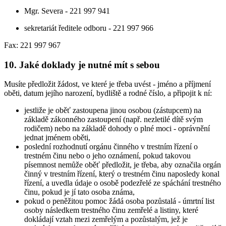
Mgr. Severa - 221 997 941
sekretariát ředitele odboru - 221 997 966
Fax: 221 997 967
10. Jaké doklady je nutné mít s sebou
Musíte předložit žádost, ve které je třeba uvést - jméno a příjmení
oběti, datum jejího narození, bydliště a rodné číslo, a připojit k ní:
jestliže je oběť zastoupena jinou osobou (zástupcem) na
základě zákonného zastoupení (např. nezletilé dítě svým
rodičem) nebo na základě dohody o plné moci - oprávnění
jednat jménem oběti,
poslední rozhodnutí orgánu činného v trestním řízení o
trestném činu nebo o jeho oznámení, pokud takovou
písemnost nemůže oběť předložit, je třeba, aby označila orgán
činný v trestním řízení, který o trestném činu naposledy konal
řízení, a uvedla údaje o osobě podezřelé ze spáchání trestného
činu, pokud je jí tato osoba známa,
pokud o peněžitou pomoc žádá osoba pozůstalá - úmrtní list
osoby následkem trestného činu zemřelé a listiny, které
dokládají vztah mezi zemřelým a pozůstalým, jež je