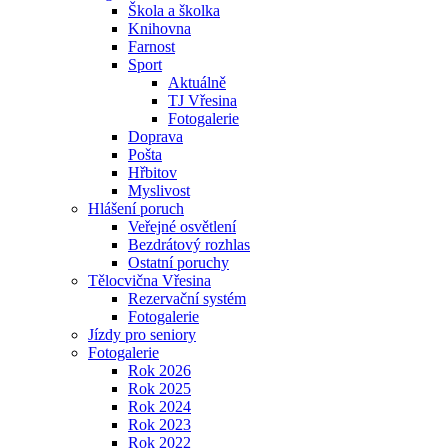
Škola a školka
Knihovna
Farnost
Sport
Aktuálně
TJ Vřesina
Fotogalerie
Doprava
Pošta
Hřbitov
Myslivost
Hlášení poruch
Veřejné osvětlení
Bezdrátový rozhlas
Ostatní poruchy
Tělocvična Vřesina
Rezervační systém
Fotogalerie
Jízdy pro seniory
Fotogalerie
Rok 2026
Rok 2025
Rok 2024
Rok 2023
Rok 2022