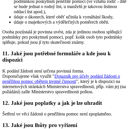
podmínkou poskytnutí peněžité pomoci (ve vztahu rodič - dítě
se bude jednat o rodný list, u manželů je takovou listinou
oddací list apod.),
údaje o úkonech, které oběť učinila k vymáhání škody,
údaje o majetkových a výdělečných poměrech oběti.
Osoba pozůstalá je povinna uvést, zda je jedinou osobou splňující
podmínky pro poskytnutí pomoci, popř. kolik osob tyto podmínky
splňuje, pokud jsou jí tyto skutečnosti známy.
11. Jaké jsou potřebné formuláře a kde jsou k
dispozici
K podání žádosti není určena povinná forma.
Doporučujeme však využít "
Dotazník pro účely podání žádosti o
peněžitou pomoc obětem trestné činnosti
", který je k dispozici na
internetových stránkách Ministerstva spravedlnosti, příp. vám jej (na
požádání) zašle Ministerstvo spravedlnosti poštou.
12. Jaké jsou poplatky a jak je lze uhradit
Šetření ve věci žádosti o peněžitou pomoc není zpoplatněno.
13. Jaké jsou lhůty pro vyřízení