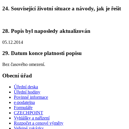
24. Související životní situace a návody, jak je řešit
28. Popis byl naposledy aktualizován
05.12.2014
29. Datum konce platnosti popisu
Bez časového omezení.
Obecní úřad
Úřední deska
Úřední hodiny
Povinné informace
e-podatelna
Formuláře
CZECHPOINT
Vyhlášky a nařízení
Rozpočet a cenové výměry
Veřejné zakázky