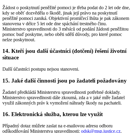
Žádost o poskytnutí peněžité pomoci je třeba podat do 2 let ode dne,
kdy se oběť dozvěděla o škodě, jinak její právo na poskytnutí
peněžité pomoci zaniká. Objektivní promlčecí lhůta je pak zákonem
stanovena v délce 5 let ode dne spáchání trestného činu.
Ministerstvo spravedlnosti do 3 měsíců od podání žádosti peněžitou
pomoc buď poskytne, nebo oběti sdělí důvody, pro které pomoc
nelze poskytnout.
14. Kteří jsou další účastníci (dotčení) řešení životní
situace
Další účastníci postupu nejsou stanoveni.
15. Jaké další činnosti jsou po žadateli požadovány
Žadatel předkládá Ministerstvu spravedlnosti potřebné doklady.
Ministerstvo spravedlnosti dále zkoumá, zda a v jaké míře žadatel
využil zákonných práv k vymožení náhrady škody na pachateli.
16. Elektronická služba, kterou lze využít
Případný dotaz můžete zaslat na e-mailovou adresu odboru
odškodňování Ministerstva spravedlnosti:
odsk@msp.justice.cz
.