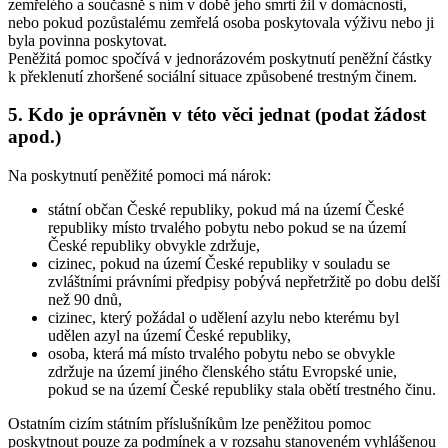
zemřelého a současně s ním v době jeho smrti žil v domácnosti,
nebo pokud pozůstalému zemřelá osoba poskytovala výživu nebo ji
byla povinna poskytovat.
Peněžitá pomoc spočívá v jednorázovém poskytnutí peněžní částky
k překlenutí zhoršené sociální situace způsobené trestným činem.
5. Kdo je oprávněn v této věci jednat (podat žádost
apod.)
Na poskytnutí peněžité pomoci má nárok:
státní občan České republiky, pokud má na území České
republiky místo trvalého pobytu nebo pokud se na území
České republiky obvykle zdržuje,
cizinec, pokud na území České republiky v souladu se
zvláštními právními předpisy pobývá nepřetržitě po dobu delší
než 90 dnů,
cizinec, který požádal o udělení azylu nebo kterému byl
udělen azyl na území České republiky,
osoba, která má místo trvalého pobytu nebo se obvykle
zdržuje na území jiného členského státu Evropské unie,
pokud se na území České republiky stala obětí trestného činu.
Ostatním cizím státním příslušníkům lze peněžitou pomoc
poskytnout pouze za podmínek a v rozsahu stanoveném vyhlášenou