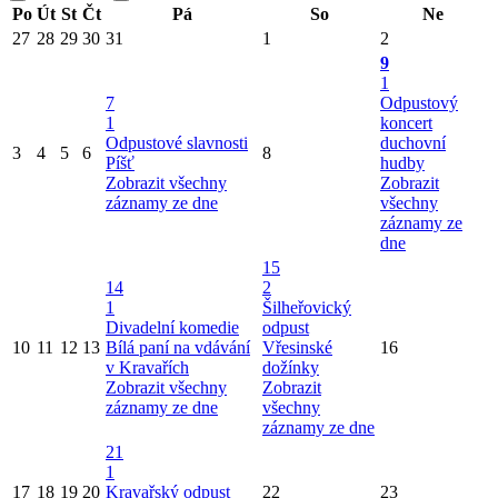
Po
Út
St
Čt
Pá
So
Ne
27
28
29
30
31
1
2
9
1
7
Odpustový
1
koncert
Odpustové slavnosti
duchovní
3
4
5
6
8
Píšť
hudby
Zobrazit všechny
Zobrazit
záznamy ze dne
všechny
záznamy ze
dne
15
14
2
1
Šilheřovický
Divadelní komedie
odpust
10
11
12
13
Bílá paní na vdávání
Vřesinské
16
v Kravařích
dožínky
Zobrazit všechny
Zobrazit
záznamy ze dne
všechny
záznamy ze dne
21
1
17
18
19
20
Kravařský odpust
22
23