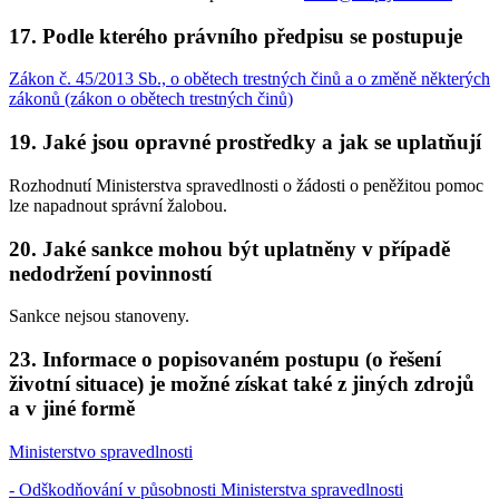
17. Podle kterého právního předpisu se postupuje
Zákon č. 45/2013 Sb., o obětech trestných činů a o změně některých
zákonů (zákon o obětech trestných činů)
19. Jaké jsou opravné prostředky a jak se uplatňují
Rozhodnutí Ministerstva spravedlnosti o žádosti o peněžitou pomoc
lze napadnout správní žalobou.
20. Jaké sankce mohou být uplatněny v případě
nedodržení povinností
Sankce nejsou stanoveny.
23. Informace o popisovaném postupu (o řešení
životní situace) je možné získat také z jiných zdrojů
a v jiné formě
Ministerstvo spravedlnosti
- Odškodňování v působnosti Ministerstva spravedlnosti