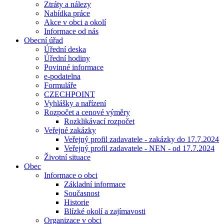
Ztráty a nálezy
Nabídka práce
Akce v obci a okolí
Informace od nás
Obecní úřad
Úřední deska
Úřední hodiny
Povinné informace
e-podatelna
Formuláře
CZECHPOINT
Vyhlášky a nařízení
Rozpočet a cenové výměry
Rozklikávací rozpočet
Veřejné zakázky
Veřejný profil zadavatele - zakázky do 17.7.2024
Veřejný profil zadavatele - NEN - od 17.7.2024
Životní situace
Obec
Informace o obci
Základní informace
Současnost
Historie
Blízké okolí a zajímavosti
Organizace v obci