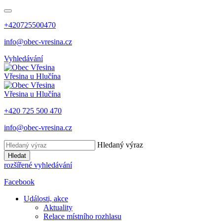
+420725500470
info@obec-vresina.cz
Vyhledávání
Vřesina
u Hlučína
Vřesina
u Hlučína
+420 725 500 470
info@obec-vresina.cz
Hledaný výraz
Hledat
rozšířené vyhledávání
Facebook
Události, akce
Aktuality
Relace místního rozhlasu