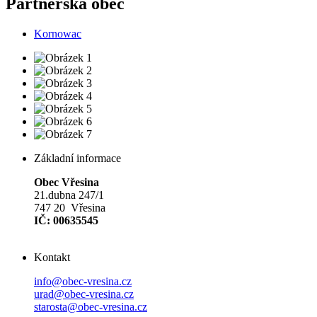
Partnerská obec
Kornowac
Základní informace
Obec Vřesina
21.dubna 247/1
747 20 Vřesina
IČ: 00635545
Kontakt
info@obec-vresina.cz
urad@obec-vresina.cz
starosta@obec-vresina.cz