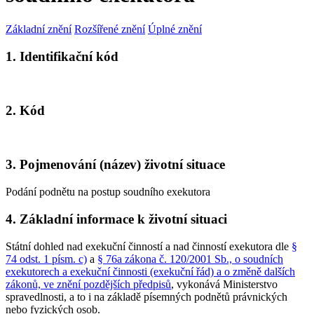
Základní znění
Rozšířené znění
Úplné znění
1. Identifikační kód
2. Kód
3. Pojmenování (název) životní situace
Podání podnětu na postup soudního exekutora
4. Základní informace k životní situaci
Státní dohled nad exekuční činností a nad činností exekutora dle
§
74 odst. 1 písm. c)
a
§ 76a zákona č. 120/2001 Sb., o soudních
exekutorech a exekuční činnosti (exekuční řád) a o změně dalších
zákonů, ve znění pozdějších předpisů
, vykonává Ministerstvo
spravedlnosti, a to i na základě písemných podnětů právnických
nebo fyzických osob.