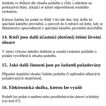
dohledu ve lhůtách dle obsahu podnětu a vždy s ohledem na
prekluzivní lhůty, týkající se kárné odpovědnosti soudního
exekutora.
Kárnou žalobu lze podat ve lhůtě 3 let ode dne, kdy došlo ke
spáchání kárného provinění, a zároveň do 6 měsíců od doby, kdy se
Ministerstvo spravedlnosti o spáchání kárného provinění dozvědělo.
14. Kteří jsou další účastníci (dotčení) řešení životní
situace
V rámci výkonu státního dohledu je soudní exekutor požádán o
podání vysvětlení k obsahu podnětu.
15. Jaké další činnosti jsou po žadateli požadovány
Případné doplnění obsahu Vašeho podnětu či upřesnění některých
požadovaných skutečností.
16. Elektronická služba, kterou lze využít
Podnět lze podat e-mailem nebo prostřednictvím datové schránky
(viz bod 07).