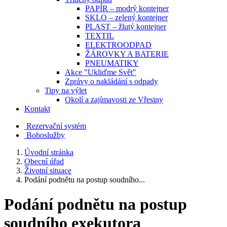
PAPÍR – modrý kontejner
SKLO – zelený kontejner
PLAST – žlutý kontejner
TEXTIL
ELEKTROODPAD
ŽÁROVKY A BATERIE
PNEUMATIKY
Akce "Ukliďme Svět"
Zprávy o nakládání s odpady
Tipy na výlet
Okolí a zajímavosti ze Vřesiny
Kontakt
Rezervační systém
Bohoslužby
Úvodní stránka
Obecní úřad
Životní situace
Podání podnětu na postup soudního...
Podání podnětu na postup
soudního exekutora