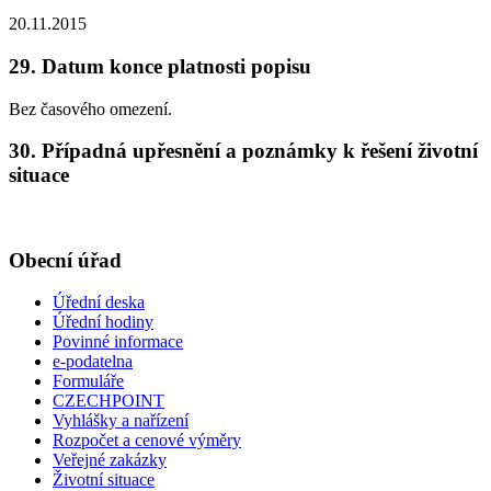
20.11.2015
29. Datum konce platnosti popisu
Bez časového omezení.
30. Případná upřesnění a poznámky k řešení životní
situace
Obecní úřad
Úřední deska
Úřední hodiny
Povinné informace
e-podatelna
Formuláře
CZECHPOINT
Vyhlášky a nařízení
Rozpočet a cenové výměry
Veřejné zakázky
Životní situace