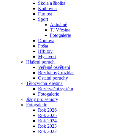
Škola a školka
Knihovna
Farnost
Sport
Aktuálně
TJ Vřesina
Fotogalerie
Doprava
Pošta
Hřbitov
Myslivost
Hlášení poruch
Veřejné osvětlení
Bezdrátový rozhlas
Ostatní poruchy
Tělocvična Vřesina
Rezervační systém
Fotogalerie
Jízdy pro seniory
Fotogalerie
Rok 2026
Rok 2025
Rok 2024
Rok 2023
Rok 2022