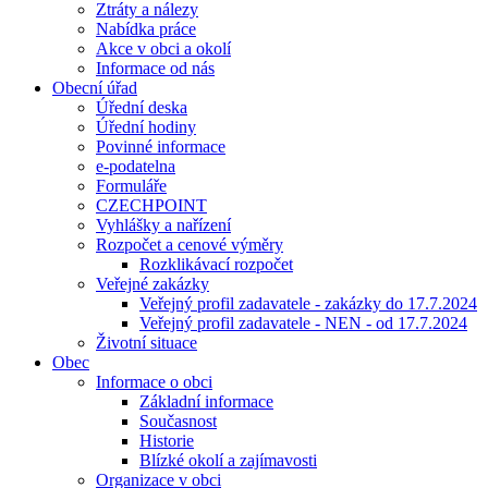
Ztráty a nálezy
Nabídka práce
Akce v obci a okolí
Informace od nás
Obecní úřad
Úřední deska
Úřední hodiny
Povinné informace
e-podatelna
Formuláře
CZECHPOINT
Vyhlášky a nařízení
Rozpočet a cenové výměry
Rozklikávací rozpočet
Veřejné zakázky
Veřejný profil zadavatele - zakázky do 17.7.2024
Veřejný profil zadavatele - NEN - od 17.7.2024
Životní situace
Obec
Informace o obci
Základní informace
Současnost
Historie
Blízké okolí a zajímavosti
Organizace v obci