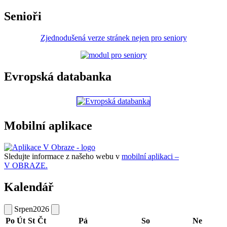
Senioři
Zjednodušená verze stránek nejen pro seniory
Evropská databanka
Mobilní aplikace
Sledujte informace z našeho webu v
mobilní aplikaci –
V OBRAZE.
Kalendář
Srpen
2026
Po
Út
St
Čt
Pá
So
Ne