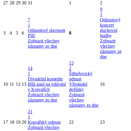
27
28
29
30
31
1
2
9
1
7
Odpustový
1
koncert
Odpustové slavnosti
duchovní
3
4
5
6
8
Píšť
hudby
Zobrazit všechny
Zobrazit
záznamy ze dne
všechny
záznamy ze
dne
15
14
2
1
Šilheřovický
Divadelní komedie
odpust
10
11
12
13
Bílá paní na vdávání
Vřesinské
16
v Kravařích
dožínky
Zobrazit všechny
Zobrazit
záznamy ze dne
všechny
záznamy ze dne
21
1
17
18
19
20
Kravařský odpust
22
23
Zobrazit všechny