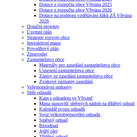
Dotace z rozpočtu obce Vřesina 2025
Dotace z rozpočtu obce Vřesina 2026
Dotace na podporu vzdělávání žáků ZŠ Vřesina
2026
Dotační projekty
Územní plán
Strategie rozvoje obce
Interaktivní mapa
Povodňový plán
Zpravodaj
Zastupitelstvo obce
Materiály pro zasedání zastupitelstva obce
Usnesení zastupitelstva obce
Zápisy ze zasedání zastupitelstva obce
Zvukové záznamy zasedání
Veřejnoprávní smlouvy
Sběr odpadů
Kam s odpadem ve Vřesině
Mapa stanovišť sběrných nádob na tříděný odpad
Kalendář svozu odpadů
Svoz velkoobjemového odpadu
Směsný odpad
Bioodpad
Jedlý olej
Tříděný odpad