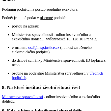
Podáním podnětu na postup soudního exekutora.
Podnět je nutné podat v
písemné
podobě:
poštou na adresu:
Ministerstvo spravedlnosti - odbor insolvenčního a
exekučního dohledu, Vyšehradská 16, 128 10 Praha 2,
e-mailem:
osd@msp.justice.cz
(nutnost zaručeného
elektronického podpisu),
do datové schránky Ministerstva spravedlnosti: ID
kq4aawz
,
nebo
osobně na podatelně Ministerstva spravedlnosti v
úředních
hodinách
.
8. Na které instituci životní situaci řešit
Ministerstvo spravedlnosti
- odbor insolvenčního a exekučního
dohledu
9. Kde, s kým a kdy životní situaci řešit