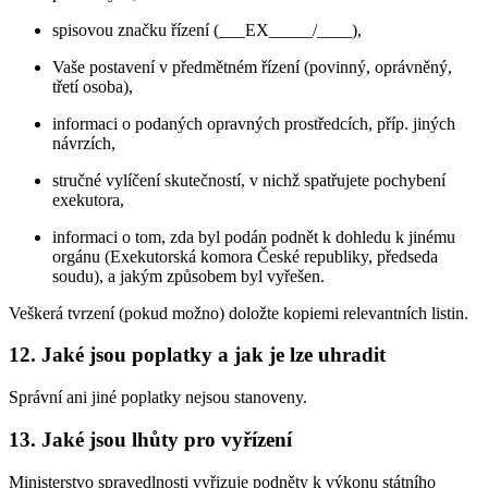
spisovou značku řízení (___EX_____/____),
Vaše postavení v předmětném řízení (povinný, oprávněný,
třetí osoba),
informaci o podaných opravných prostředcích, příp. jiných
návrzích,
stručné vylíčení skutečností, v nichž spatřujete pochybení
exekutora,
informaci o tom, zda byl podán podnět k dohledu k jinému
orgánu (Exekutorská komora České republiky, předseda
soudu), a jakým způsobem byl vyřešen.
Veškerá tvrzení (pokud možno) doložte kopiemi relevantních listin.
12. Jaké jsou poplatky a jak je lze uhradit
Správní ani jiné poplatky nejsou stanoveny.
13. Jaké jsou lhůty pro vyřízení
Ministerstvo spravedlnosti vyřizuje podněty k výkonu státního