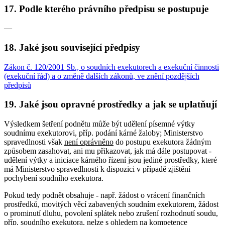
17. Podle kterého právního předpisu se postupuje
—
18. Jaké jsou související předpisy
Zákon č. 120/2001 Sb., o soudních exekutorech a exekuční činnosti
(exekuční řád) a o změně dalších zákonů, ve znění pozdějších
předpisů
19. Jaké jsou opravné prostředky a jak se uplatňují
Výsledkem šetření podnětu může být udělení písemné výtky
soudnímu exekutorovi, příp. podání kárné žaloby; Ministerstvo
spravedlnosti však
není oprávněno
do postupu exekutora žádným
způsobem zasahovat, ani mu přikazovat, jak má dále postupovat -
udělení výtky a iniciace kárného řízení jsou jediné prostředky, které
má Ministerstvo spravedlnosti k dispozici v případě zjištění
pochybení soudního exekutora.
Pokud tedy podnět obsahuje - např. žádost o vrácení finančních
prostředků, movitých věcí zabavených soudním exekutorem, žádost
o prominutí dluhu, povolení splátek nebo zrušení rozhodnutí soudu,
příp. soudního exekutora, nelze s ohledem na kompetence