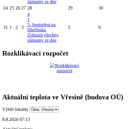
záznamy ze dne
24
25
26
27
28
29
30
4
1
5. Seniorfest na
31
1
2
3
5
6
Hlučínsku
Zobrazit všechny
záznamy ze dne
Rozklikávací rozpočet
Aktuální teplota ve Vřesině (budova OÚ)
Výběr lokality
8.8.2026 07:13