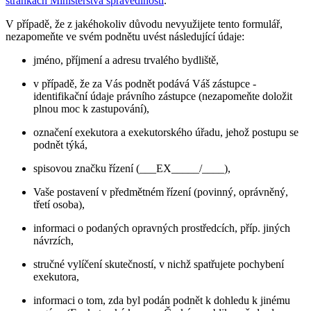
stránkách Ministerstva spravedlnosti
.
V případě, že z jakéhokoliv důvodu nevyužijete tento formulář,
nezapomeňte ve svém podnětu uvést následující údaje:
jméno, příjmení a adresu trvalého bydliště,
v případě, že za Vás podnět podává Váš zástupce -
identifikační údaje právního zástupce (nezapomeňte doložit
plnou moc k zastupování),
označení exekutora a exekutorského úřadu, jehož postupu se
podnět týká,
spisovou značku řízení (___EX_____/____),
Vaše postavení v předmětném řízení (povinný, oprávněný,
třetí osoba),
informaci o podaných opravných prostředcích, příp. jiných
návrzích,
stručné vylíčení skutečností, v nichž spatřujete pochybení
exekutora,
informaci o tom, zda byl podán podnět k dohledu k jinému