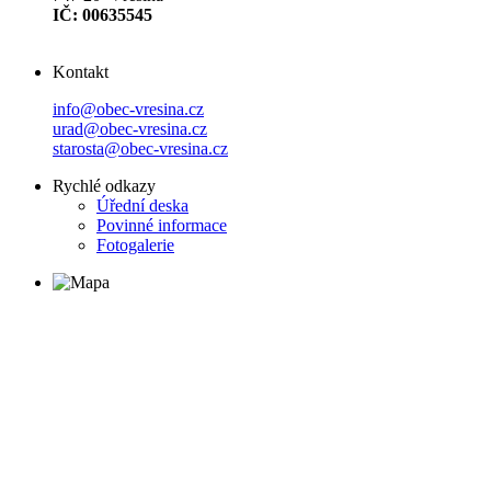
IČ: 00635545
Kontakt
info@obec-vresina.cz
urad@obec-vresina.cz
starosta@obec-vresina.cz
Rychlé odkazy
Úřední deska
Povinné informace
Fotogalerie