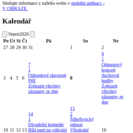
Sledujte informace z našeho webu v
mobilní aplikaci –
V OBRAZE.
Kalendář
Srpen
2026
Po
Út
St
Čt
Pá
So
Ne
27
28
29
30
31
1
2
9
1
7
Odpustový
1
koncert
Odpustové slavnosti
duchovní
3
4
5
6
8
Píšť
hudby
Zobrazit všechny
Zobrazit
záznamy ze dne
všechny
záznamy ze
dne
15
14
2
1
Šilheřovický
Divadelní komedie
odpust
10
11
12
13
Bílá paní na vdávání
Vřesinské
16