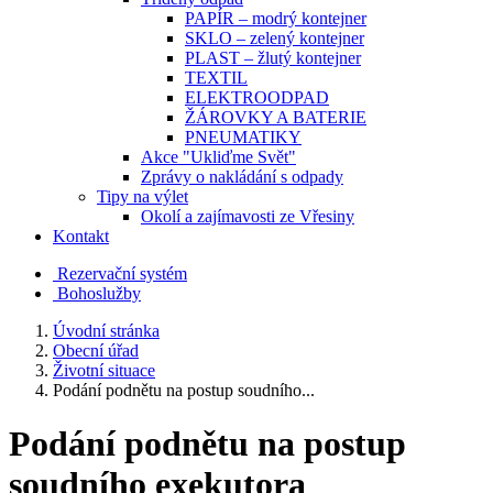
PAPÍR – modrý kontejner
SKLO – zelený kontejner
PLAST – žlutý kontejner
TEXTIL
ELEKTROODPAD
ŽÁROVKY A BATERIE
PNEUMATIKY
Akce "Ukliďme Svět"
Zprávy o nakládání s odpady
Tipy na výlet
Okolí a zajímavosti ze Vřesiny
Kontakt
Rezervační systém
Bohoslužby
Úvodní stránka
Obecní úřad
Životní situace
Podání podnětu na postup soudního...
Podání podnětu na postup
soudního exekutora