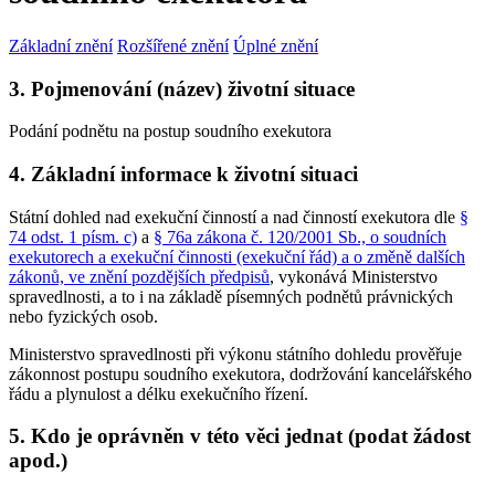
Základní znění
Rozšířené znění
Úplné znění
3. Pojmenování (název) životní situace
Podání podnětu na postup soudního exekutora
4. Základní informace k životní situaci
Státní dohled nad exekuční činností a nad činností exekutora dle
§
74 odst. 1 písm. c)
a
§ 76a zákona č. 120/2001 Sb., o soudních
exekutorech a exekuční činnosti (exekuční řád) a o změně dalších
zákonů, ve znění pozdějších předpisů
, vykonává Ministerstvo
spravedlnosti, a to i na základě písemných podnětů právnických
nebo fyzických osob.
Ministerstvo spravedlnosti při výkonu státního dohledu prověřuje
zákonnost postupu soudního exekutora, dodržování kancelářského
řádu a plynulost a délku exekučního řízení.
5. Kdo je oprávněn v této věci jednat (podat žádost
apod.)