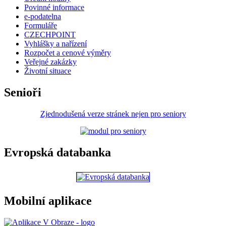
Povinné informace
e-podatelna
Formuláře
CZECHPOINT
Vyhlášky a nařízení
Rozpočet a cenové výměry
Veřejné zakázky
Životní situace
Senioři
Zjednodušená verze stránek nejen pro seniory
Evropská databanka
Mobilní aplikace