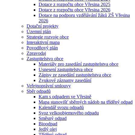
Dotace z rozpočtu obce Vřesina 2025
Dotace z rozpočtu obce Vřesina 2026
Dotace na podporu vzdělávání žáků ZŠ Vřesina
2026
Dotační projekty
Územní plán
Strategie rozvoje obce
Interaktivní mapa
Povodňový plán
Zpravodaj
Zastupitelstvo obce
Materiály pro zasedání zastupitelstva obce
Usnesení zastupitelstva obce
Zápisy ze zasedání zastupitelstva obce
Zvukové záznamy zasedání
Veřejnoprávní smlouvy
Sběr odpadů
Kam s odpadem ve Vřesině
Mapa stanovišť sběrných nádob na tříděný odpad
Kalendář svozu odpadů
Svoz velkoobjemového odpadu
Směsný odpad
Bioodpad
Jedlý olej
Tříděný odpad