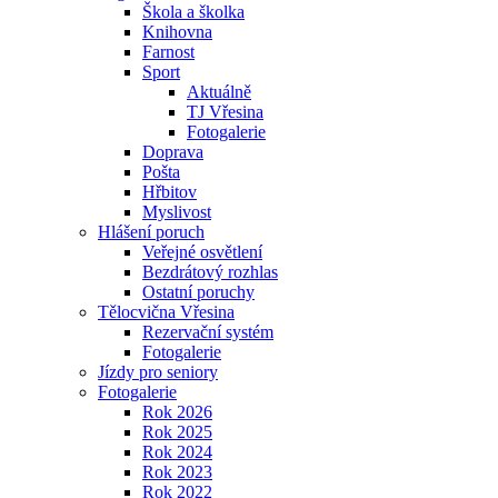
Škola a školka
Knihovna
Farnost
Sport
Aktuálně
TJ Vřesina
Fotogalerie
Doprava
Pošta
Hřbitov
Myslivost
Hlášení poruch
Veřejné osvětlení
Bezdrátový rozhlas
Ostatní poruchy
Tělocvična Vřesina
Rezervační systém
Fotogalerie
Jízdy pro seniory
Fotogalerie
Rok 2026
Rok 2025
Rok 2024
Rok 2023
Rok 2022