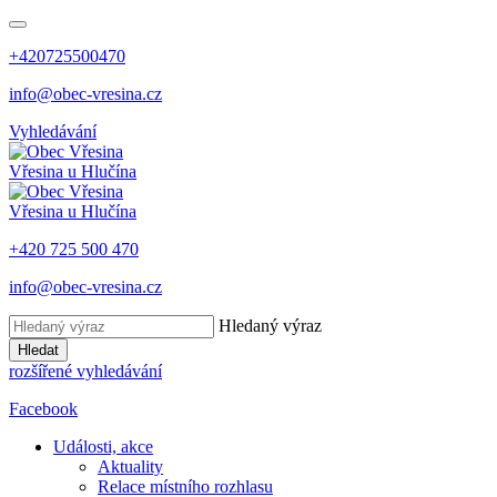
+420725500470
info@obec-vresina.cz
Vyhledávání
Vřesina
u Hlučína
Vřesina
u Hlučína
+420 725 500 470
info@obec-vresina.cz
Hledaný výraz
Hledat
rozšířené vyhledávání
Facebook
Události, akce
Aktuality
Relace místního rozhlasu