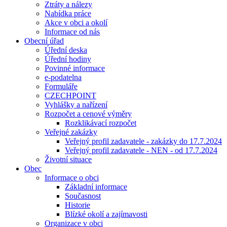
Ztráty a nálezy
Nabídka práce
Akce v obci a okolí
Informace od nás
Obecní úřad
Úřední deska
Úřední hodiny
Povinné informace
e-podatelna
Formuláře
CZECHPOINT
Vyhlášky a nařízení
Rozpočet a cenové výměry
Rozklikávací rozpočet
Veřejné zakázky
Veřejný profil zadavatele - zakázky do 17.7.2024
Veřejný profil zadavatele - NEN - od 17.7.2024
Životní situace
Obec
Informace o obci
Základní informace
Současnost
Historie
Blízké okolí a zajímavosti
Organizace v obci