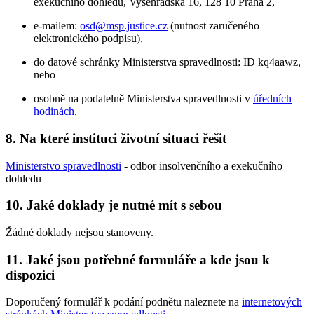
exekučního dohledu, Vyšehradská 16, 128 10 Praha 2,
e-mailem:
osd@msp.justice.cz
(nutnost zaručeného
elektronického podpisu),
do datové schránky Ministerstva spravedlnosti: ID
kq4aawz
,
nebo
osobně na podatelně Ministerstva spravedlnosti v
úředních
hodinách
.
8. Na které instituci životní situaci řešit
Ministerstvo spravedlnosti
- odbor insolvenčního a exekučního
dohledu
10. Jaké doklady je nutné mít s sebou
Žádné doklady nejsou stanoveny.
11. Jaké jsou potřebné formuláře a kde jsou k
dispozici
Doporučený formulář k podání podnětu naleznete na
internetových