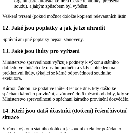
orgánu (Exekutorská komora České republiky, předseda
soudu), a jakým způsobem byl vyřešen.
Veškerá tvrzení (pokud možno) doložte kopiemi relevantních listin.
12. Jaké jsou poplatky a jak je lze uhradit
Správní ani jiné poplatky nejsou stanoveny.
13. Jaké jsou lhůty pro vyřízení
Ministerstvo spravedlnosti vyřizuje podněty k výkonu státního
dohledu ve lhůtách dle obsahu podnětu a vždy s ohledem na
prekluzivní lhůty, týkající se kárné odpovědnosti soudního
exekutora.
Kárnou žalobu lze podat ve lhůtě 3 let ode dne, kdy došlo ke
spáchání kárného provinění, a zároveň do 6 měsíců od doby, kdy se
Ministerstvo spravedlnosti o spáchání kárného provinění dozvědělo.
14. Kteří jsou další účastníci (dotčení) řešení životní
situace
V rámci výkonu státního dohledu je soudní exekutor požádán o